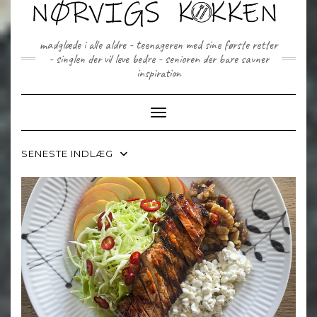
Skip
to
content
madglæde i alle aldre - teenageren med sine første retter
- singlen der vil leve bedre - senioren der bare savner
inspiration
Toggle Navigation
SENESTE INDLÆG