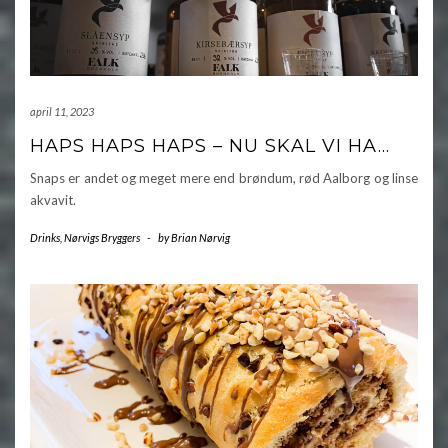
april 11, 2023
HAPS HAPS HAPS – NU SKAL VI HA…
Snaps er andet og meget mere end brøndum, rød Aalborg og linse
akvavit.
Drinks
,
Nørvigs Bryggers
-
by
Brian Nørvig