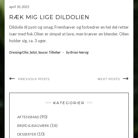
april 10, 2023
RÆK MIG LIGE DILDOLIEN
Dildolie til pynt og smag. Fremhæver og forbedrer en hel del retter
især med fisk.Olien er simpel at lave, men kræver en blender. Olien
holder sig, ca. 3 uger.
Dressing/Olie
,
Salat
,
Saucer
,
Tilbehør
-
by
Brian Nørvig
PREVIOUS POSTS
NEXT POSTS
KATEGORIER
(90)
AFTENSMAD
(16)
BRØD & BAGVÆRK
(10)
DESSERTER