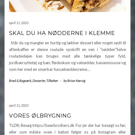
april 11, 2023
SKAL DU HA NØDDERNE I KLEMME
Står du og mangler en hurtig og lækker dessert eller noget sødt til
aftenkaffen er denne roulade opskrift en ven i "nødden"Selve
rouladedejen kan bruges med alle tænkelige typer fyld,
jordbærsyltetøj og bær, flødeskum og valnødder, bananmousse og
som her med en smørbar hasselnøddecreme…
Brød & Bagværk
,
Desserter
,
Tilbehør
-
by
Brian Nørvig
april 11, 2023
VORES ØLBRYGNING
TLDR; Besøg https://beerbrothers.dk For jer der har besøgt os før,
eller som måske oven i købet følger os på Instagram eller