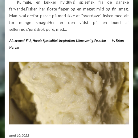
Kulmule, en lækker hvid(lys) spisefisk fra de danske
farvande.Fisken har flotte flager og en meget mild og fin smag.
Man skal derfor passe på med ikke at "overdøve" fisken med alt
for mange smage.Her er den vidst på en bund af
sellerimos/jordskok puré, med…
Aftensmad
,
Fisk
,
Husets Specialitet
,
Inspiration
,
Klimavenlig
,
Pescetar
-
by
Brian
Nørvig
april 10, 2023