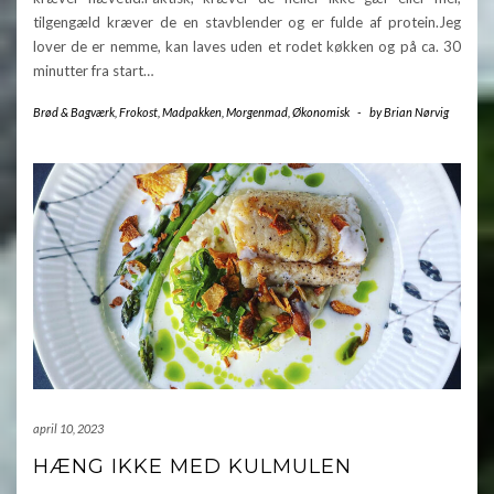
tilgengæld kræver de en stavblender og er fulde af protein.Jeg
lover de er nemme, kan laves uden et rodet køkken og på ca. 30
minutter fra start…
Brød & Bagværk
,
Frokost
,
Madpakken
,
Morgenmad
,
Økonomisk
-
by
Brian Nørvig
april 10, 2023
HÆNG IKKE MED KULMULEN