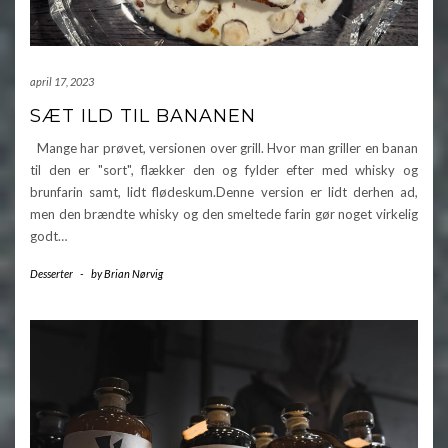
april 17, 2023
SÆT ILD TIL BANANEN
Mange har prøvet, versionen over grill. Hvor man griller en banan
til den er "sort", flækker den og fylder efter med whisky og
brunfarin samt, lidt flødeskum.Denne version er lidt derhen ad,
men den brændte whisky og den smeltede farin gør noget virkelig
godt…
Desserter
-
by
Brian Nørvig