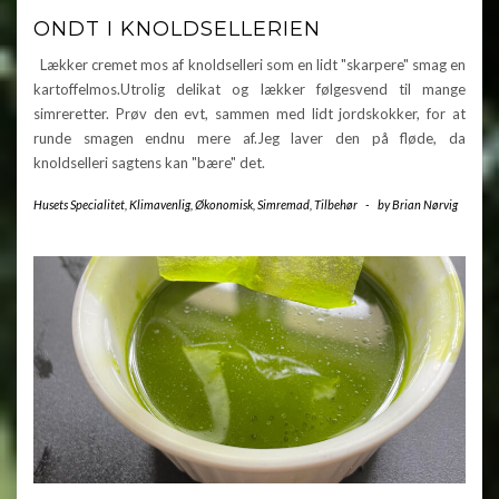
ONDT I KNOLDSELLERIEN
Lækker cremet mos af knoldselleri som en lidt "skarpere" smag en
kartoffelmos.Utrolig delikat og lækker følgesvend til mange
simreretter. Prøv den evt, sammen med lidt jordskokker, for at
runde smagen endnu mere af.Jeg laver den på fløde, da
knoldselleri sagtens kan "bære" det.
Husets Specialitet
,
Klimavenlig
,
Økonomisk
,
Simremad
,
Tilbehør
-
by
Brian Nørvig