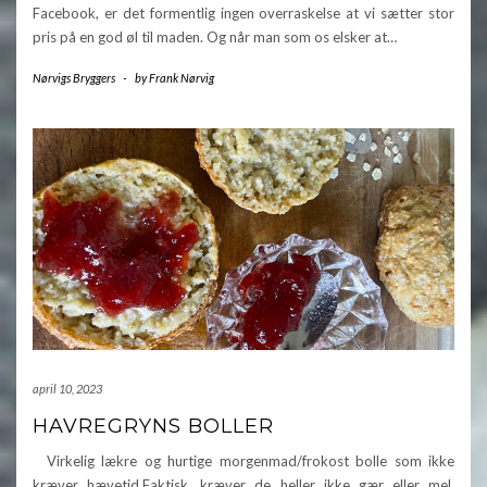
Facebook, er det formentlig ingen overraskelse at vi sætter stor
pris på en god øl til maden. Og når man som os elsker at…
Nørvigs Bryggers
-
by
Frank Nørvig
april 10, 2023
HAVREGRYNS BOLLER
Virkelig lækre og hurtige morgenmad/frokost bolle som ikke
kræver hævetid.Faktisk, kræver de heller ikke gær eller mel,