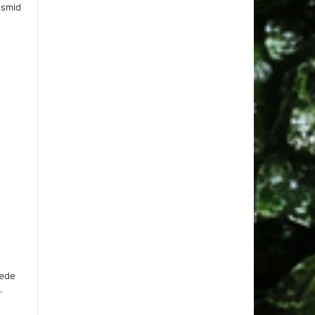
 smid
væde
.