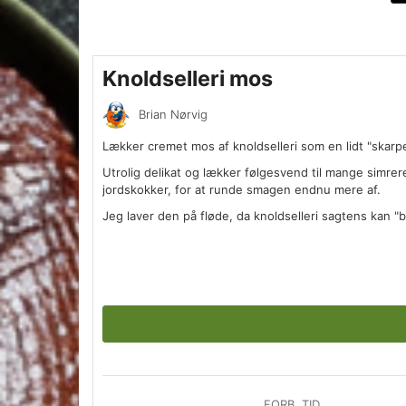
Knoldselleri mos
Brian Nørvig
Lækker cremet mos af knoldselleri som en lidt "skarp
Utrolig delikat og lækker følgesvend til mange simre
jordskokker, for at runde smagen endnu mere af.
Jeg laver den på fløde, da knoldselleri sagtens kan "
FORB. TID