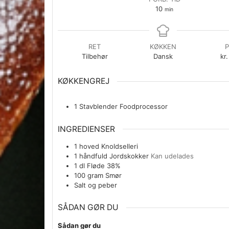
minutter
10
min
RET
KØKKEN
P
Tilbehør
Dansk
kr.
KØKKENGREJ
1 Stavblender
Foodprocessor
INGREDIENSER
1
hoved
Knoldselleri
1
håndfuld
Jordskokker
Kan udelades
1
dl
Fløde 38%
100
gram
Smør
Salt og peber
SÅDAN GØR DU
Sådan gør du