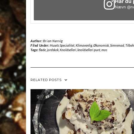
Har du 
Nævn
@no
Author:
Brian Nørvig
Filed Under:
Husets Specialitet
,
Klimavenlig
,
Økonomisk
,
Simremad
,
Tilbe
Tags:
fløde
,
jordskok
,
Knoldselleri
,
knoldselleri puré
,
mos
RELATED POSTS