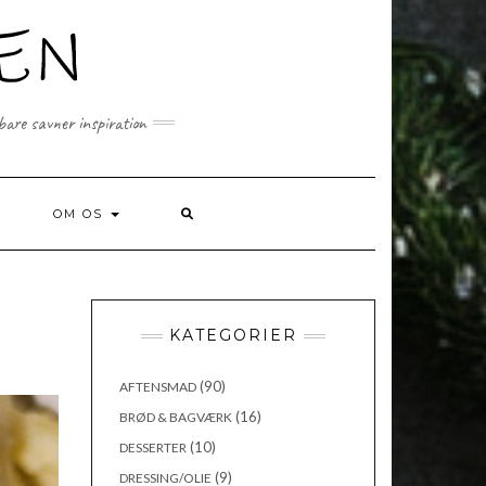
 bare savner inspiration
SEARCH
OM OS
HERE
KATEGORIER
(90)
AFTENSMAD
(16)
BRØD & BAGVÆRK
(10)
DESSERTER
(9)
DRESSING/OLIE