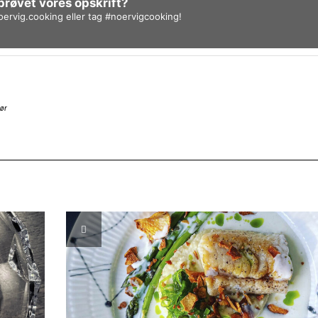
prøvet vores opskrift?
ervig.cooking
eller tag
#noervigcooking
!
hør