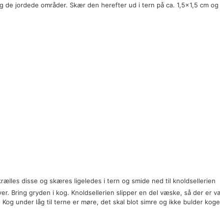
og de jordede områder. Skær den herefter ud i tern på ca. 1,5x1,5 cm og
rælles disse og skæres ligeledes i tern og smide ned til knoldsellerien
over. Bring gryden i kog. Knoldsellerien slipper en del væske, så der er 
 Kog under låg til terne er møre, det skal blot simre og ikke bulder koge