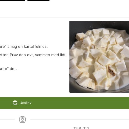
ere" smag en kartoffelmos.
retter. Prøv den evt, sammen med lidt
bære" det.
Udskriv
TILB. TID