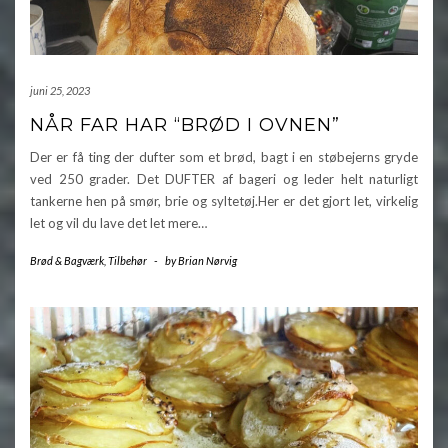
juni 25, 2023
NÅR FAR HAR “BRØD I OVNEN”
Der er få ting der dufter som et brød, bagt i en støbejerns gryde
ved 250 grader. Det DUFTER af bageri og leder helt naturligt
tankerne hen på smør, brie og syltetøj.Her er det gjort let, virkelig
let og vil du lave det let mere…
Brød & Bagværk
,
Tilbehør
-
by
Brian Nørvig