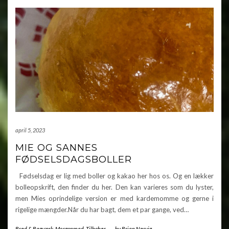
april 5, 2023
MIE OG SANNES
FØDSELSDAGSBOLLER
Fødselsdag er lig med boller og kakao her hos os. Og en lækker
bolleopskrift, den finder du her. Den kan varieres som du lyster,
men Mies oprindelige version er med kardemomme og gerne i
rigelige mængder.Når du har bagt, dem et par gange, ved…
Brød & Bagværk
,
Morgenmad
,
Tilbehør
-
by
Brian Nørvig