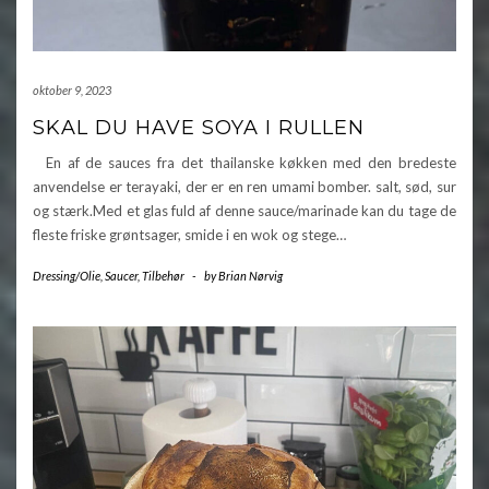
oktober 9, 2023
SKAL DU HAVE SOYA I RULLEN
En af de sauces fra det thailanske køkken med den bredeste
anvendelse er terayaki, der er en ren umami bomber. salt, sød, sur
og stærk.Med et glas fuld af denne sauce/marinade kan du tage de
fleste friske grøntsager, smide i en wok og stege…
Dressing/Olie
,
Saucer
,
Tilbehør
-
by
Brian Nørvig