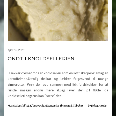
april 10, 2023
ONDT I KNOLDSELLERIEN
Lækker cremet mos af knoldselleri som en lidt "skarpere" smag en
kartoffelmos.Utrolig delikat og lækker følgesvend til mange
simreretter. Prøv den evt, sammen med lidt jordskokker, for at
runde smagen endnu mere af.Jeg laver den på fløde, da
knoldselleri sagtens kan "bære" det.
Husets Specialitet
,
Klimavenlig
,
Økonomisk
,
Simremad
,
Tilbehør
-
by
Brian Nørvig