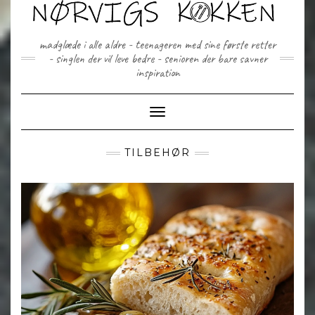
Skip
to
content
madglæde i alle aldre - teenageren med sine første retter
- singlen der vil leve bedre - senioren der bare savner
inspiration
Toggle Navigation
TILBEHØR