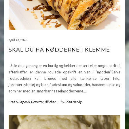
april 11, 2023
SKAL DU HA NØDDERNE I KLEMME
Står du og mangler en hurtig og lækker dessert eller noget sødt til
aftenkaffen er denne roulade opskrift en ven i "nødden"Selve
rouladedejen kan bruges med alle tænkelige typer fyld,
jordbærsyltetøj og bær, flødeskum og valnødder, bananmousse og
som her med en smørbar hasselnøddecreme…
Brød & Bagværk
,
Desserter
,
Tilbehør
-
by
Brian Nørvig