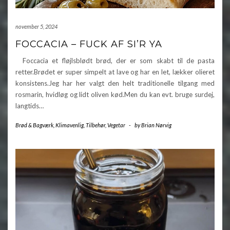
november 5, 2024
FOCCACIA – FUCK AF SI’R YA
Foccacia et fløjlsblødt brød, der er som skabt til de pasta
retter.Brødet er super simpelt at lave og har en let, lækker olieret
konsistens.Jeg har her valgt den helt traditionelle tilgang med
rosmarin, hvidløg og lidt oliven kød.Men du kan evt. bruge surdej,
langtids…
Brød & Bagværk
,
Klimavenlig
,
Tilbehør
,
Vegetar
-
by
Brian Nørvig