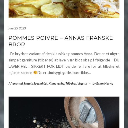
juni 25, 2023
POMMES POIVRE – ANNAS FRANSKE
BROR
En krydret variant af den klassiske pommes Anna. Det er et uhyre
simpelt garniture (tilbehør) at lave, vær blot obs på følgende – DU
LAVER HELT SIKKERT FOR LIDT og der er fare for at tilbehøret
stjæler scenen
De er sindsygt gode, bare ikke…
Aftensmad
,
Husets Specialitet
,
Klimavenlig
,
Tilbehør
,
Vegetar
-
by
Brian Nørvig