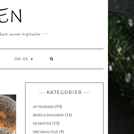
 bare savner inspiration
SEARCH
OM OS
HERE
KATEGORIER
(90)
AFTENSMAD
(16)
BRØD & BAGVÆRK
(10)
DESSERTER
(9)
DRESSING/OLIE