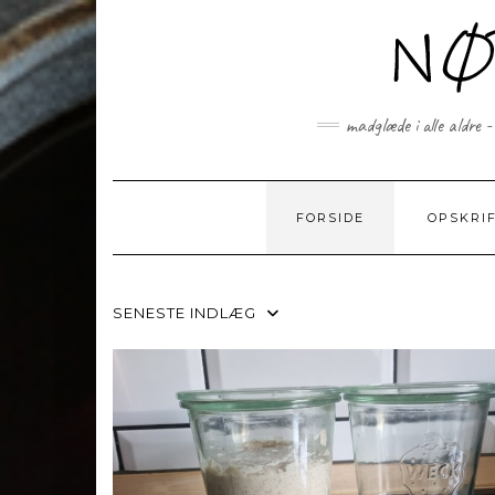
Skip
to
content
madglæde i alle aldre -
FORSIDE
OPSKRI
SENESTE INDLÆG