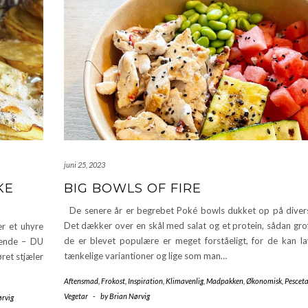
juni 25, 2023
KE
BIG BOWLS OF FIRE
De senere år er begrebet Poké bowls dukket op på divers
Det dækker over en skål med salat og et protein, sådan grof
r et uhyre
de er blevet populære er meget forståeligt, for de kan lav
lgende – DU
tænkelige variantioner og lige som man…
ret stjæler
Aftensmad
,
Frokost
,
Inspiration
,
Klimavenlig
,
Madpakken
,
Økonomisk
,
Pesceta
Vegetar
-
by
Brian Nørvig
ørvig