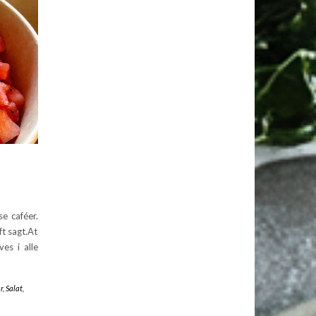
e caféer.
t sagt.At
es i alle
r
,
Salat
,