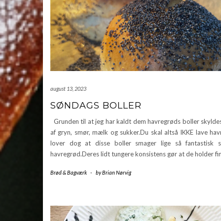
august 13, 2023
SØNDAGS BOLLER
Grunden til at jeg har kaldt dem havregrøds boller skylde
af gryn, smør, mælk og sukker.Du skal altså IKKE lave hav
lover dog at disse boller smager lige så fantastisk
havregrød.Deres lidt tungere konsistens gør at de holder fi
Brød & Bagværk
-
by
Brian Nørvig