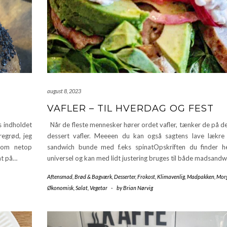
august 8, 2023
VAFLER – TIL HVERDAG OG FEST
s indholdet
Når de fleste mennesker hører ordet vafler, tænker de på de
regrød, jeg
dessert vafler. Meeeen du kan også sagtens lave lækre v
 som netop
sandwich bunde med f.eks spinatOpskriften du finder h
nt på…
universel og kan med lidt justering bruges til både madsand
Aftensmad
,
Brød & Bagværk
,
Desserter
,
Frokost
,
Klimavenlig
,
Madpakken
,
Mor
Økonomisk
,
Salat
,
Vegetar
-
by
Brian Nørvig