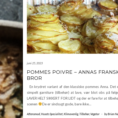
juni 25, 2023
POMMES POIVRE – ANNAS FRANS
BROR
En krydret variant af den klassiske pommes Anna. Det e
simpelt garniture (tilbehør) at lave, vær blot obs på fø
LAVER HELT SIKKERT FOR LIDT og der er fare for at tilbehø
scenen
De er sindsygt gode, bare ikke…
Aftensmad
,
Husets Specialitet
,
Klimavenlig
,
Tilbehør
,
Vegetar
-
by
Brian N