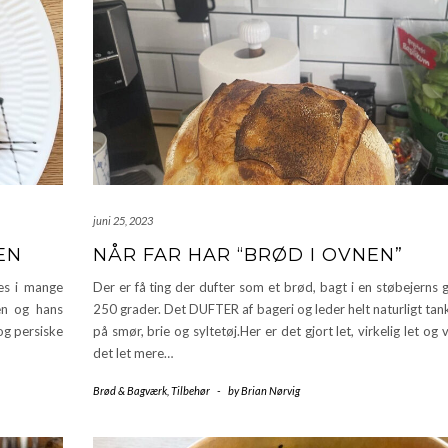
juni 25, 2023
EN
NÅR FAR HAR “BRØD I OVNEN”
es i mange
Der er få ting der dufter som et brød, bagt i en støbejerns
en og hans
250 grader. Det DUFTER af bageri og leder helt naturligt ta
og persiske
på smør, brie og syltetøj.Her er det gjort let, virkelig let og v
det let mere…
Brød & Bagværk
,
Tilbehør
-
by
Brian Nørvig