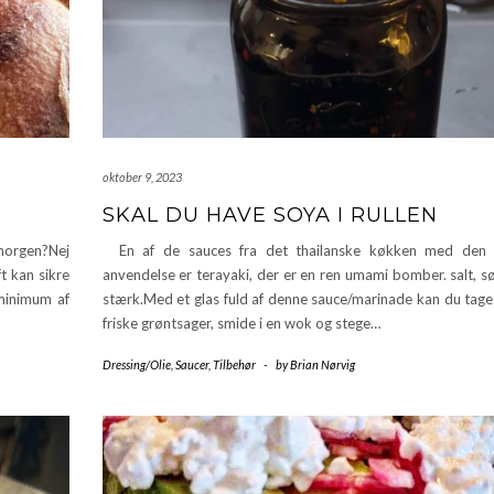
oktober 9, 2023
SKAL DU HAVE SOYA I RULLEN
 morgen?Nej
En af de sauces fra det thailanske køkken med den 
t kan sikre
anvendelse er terayaki, der er en ren umami bomber. salt, s
 minimum af
stærk.Med et glas fuld af denne sauce/marinade kan du tage 
friske grøntsager, smide i en wok og stege…
Dressing/Olie
,
Saucer
,
Tilbehør
-
by
Brian Nørvig