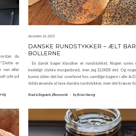
december 26, 2023
DANSKE RUNDSTYKKER – ÆLT BA
BOLLERNE
vordan du
v".Dette er
En dansk bager klassiker er rundstykket. Nogen synes 
n ven eller
kedeligt stykke morgenbrød, men jeg ELSKER det. Og nog
malt ude på
kunne siden det har overlevet hos samtlige bagere i alle år.D
tidskrævende at lave danske rundstykker, men det kræver li
rvig
Brød & Bagværk
,
Økonomisk
-
by
Brian Nørvig