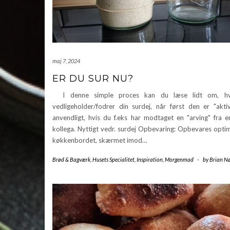
maj 7, 2024
ER DU SUR NU?
I denne simple proces kan du læse lidt om, h
vedligeholder/fodrer din surdej, når først den er "akti
anvendligt, hvis du f.eks har modtaget en "arving" fra e
kollega. Nyttigt vedr. surdej Opbevaring: Opbevares opti
køkkenbordet, skærmet imod…
Brød & Bagværk
,
Husets Specialitet
,
Inspiration
,
Morgenmad
-
by
Brian Nø