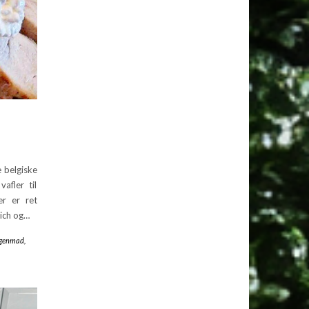
 belgiske
afler til
er er ret
wich og…
genmad
,