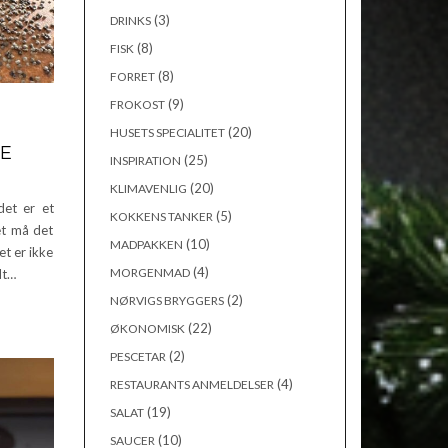
(3)
DRINKS
(8)
FISK
(8)
FORRET
(9)
FROKOST
(20)
HUSETS SPECIALITET
RE
(25)
INSPIRATION
(20)
KLIMAVENLIG
det er et
(5)
KOKKENS TANKER
et må det
(10)
MADPAKKEN
et er ikke
(4)
MORGENMAD
dt…
(2)
NØRVIGS BRYGGERS
(22)
ØKONOMISK
(2)
PESCETAR
(4)
RESTAURANTS ANMELDELSER
(19)
SALAT
(10)
SAUCER