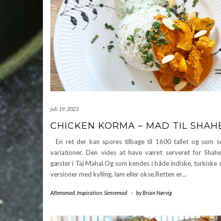
juli 19, 2023
CHICKEN KORMA – MAD TIL SHAH
En ret der kan spores tilbage til 1600 tallet og som s
variationer. Den vides at have været serveret for Shah
gæster i Taj Mahal.Og som kendes i både indiske, turkiske 
versioner med kylling, lam eller okse.Retten er…
Aftensmad
,
Inspiration
,
Simremad
-
by
Brian Nørvig