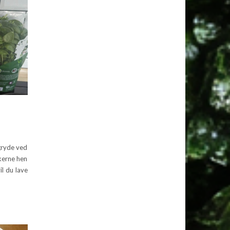
 gryde ved
nkerne hen
il du lave