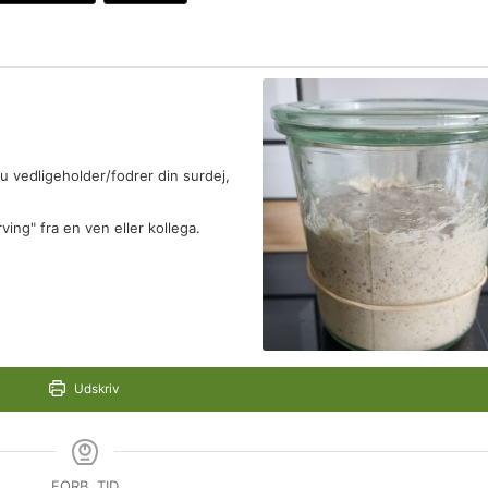
u vedligeholder/fodrer din surdej,
ving" fra en ven eller kollega.
Udskriv
FORB. TID