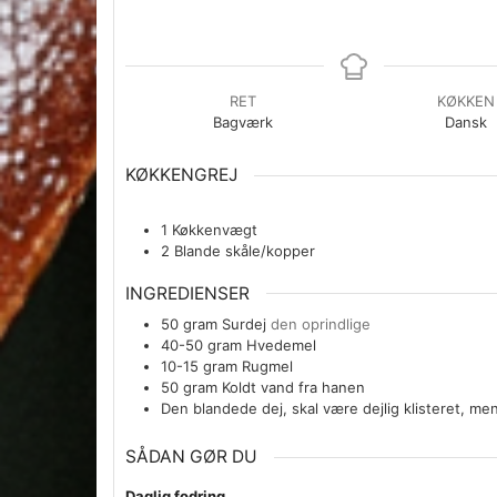
RET
KØKKEN
Bagværk
Dansk
KØKKENGREJ
1 Køkkenvægt
2 Blande skåle/kopper
INGREDIENSER
50
gram
Surdej
den oprindlige
40-50
gram
Hvedemel
10-15
gram
Rugmel
50
gram
Koldt vand fra hanen
Den blandede dej, skal være dejlig klisteret, me
SÅDAN GØR DU
Daglig fodring