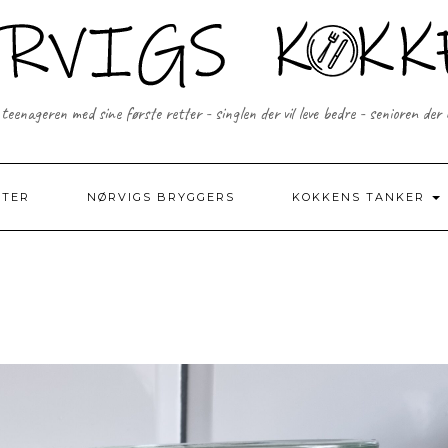
 teenageren med sine første retter - singlen der vil leve bedre - senioren der
FTER
NØRVIGS BRYGGERS
KOKKENS TANKER