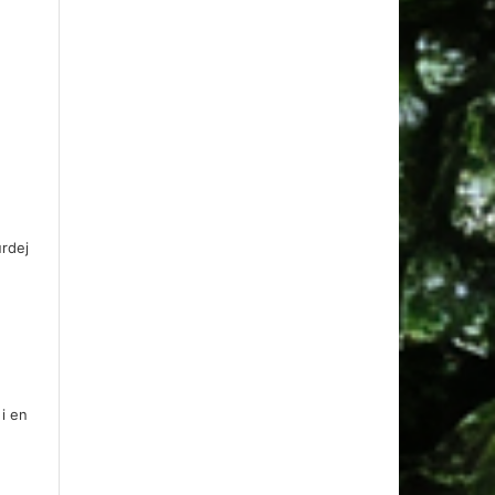
urdej
 i en