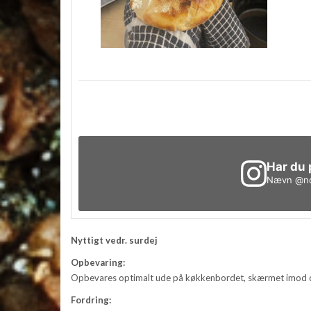
Har du 
Nævn
@no
Nyttigt vedr. surdej
Opbevaring:
Opbevares optimalt ude på køkkenbordet, skærmet imod di
Fordring: