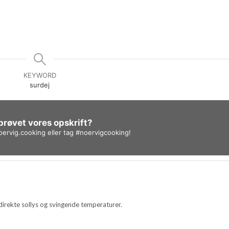
KEYWORD
surdej
prøvet vores opskrift?
ervig.cooking
eller tag
#noervigcooking
!
rekte sollys og svingende temperaturer.