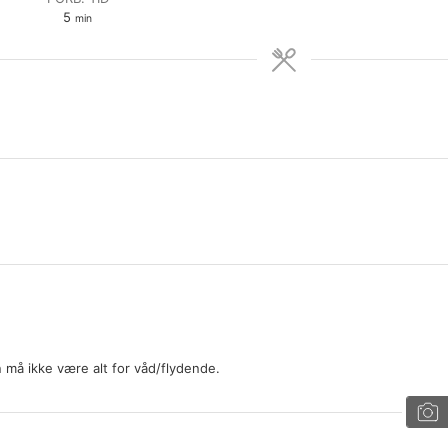
minutter
5
min
n må ikke være alt for våd/flydende.