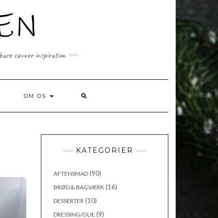
 bare savner inspiration
SEARCH
OM OS
HERE
KATEGORIER
(90)
AFTENSMAD
(16)
BRØD & BAGVÆRK
(10)
DESSERTER
(9)
DRESSING/OLIE