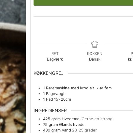
RET
KØKKEN
P
Bagværk
Dansk
kr.
KØKKENGREJ
1 Røremaskine med krog
alt. klør fem
1 Bagevægt
1 Fad
15x20cm
INGREDIENSER
425
gram
Hvedemel
Gerne en strong
75
gram
Ølands hvede
400
gram
Vand
23-25 grader