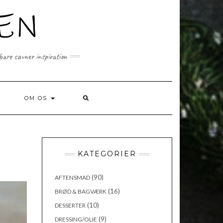
 bare savner inspiration
SEARCH
OM OS
HERE
KATEGORIER
(90)
AFTENSMAD
(16)
BRØD & BAGVÆRK
(10)
DESSERTER
(9)
DRESSING/OLIE