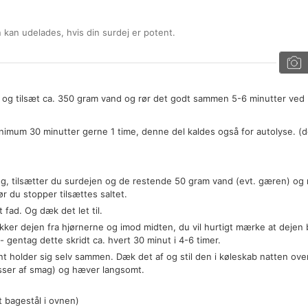
 kan udelades, hvis din surdej er potent.
og tilsæt ca. 350 gram vand og rør det godt sammen 5-6 minutter ved
nimum 30 minutter gerne 1 time, denne del kaldes også for autolyse. (d
g, tilsætter du surdejen og de restende 50 gram vand (evt. gæren) og 
ør du stopper tilsættes saltet.
 fad. Og dæk det let til.
ker dejen fra hjørnerne og imod midten, du vil hurtigt mærke at dejen b
 gentag dette skridt ca. hvert 30 minut i 4-6 timer.
int holder sig selv sammen. Dæk det af og stil den i køleskab natten ove
asser af smag) og hæver langsomt.
 bagestål i ovnen)