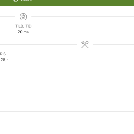
TILB. TID
minutter
20
min
RIS
 25,-