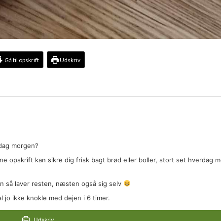
Gå til opskrift
Udskriv
øndag morgen?
 opskrift kan sikre dig frisk bagt brød eller boller, stort set hverdag 
n så laver resten, næsten også sig selv
 jo ikke knokle med dejen i 6 timer.
Udskriv