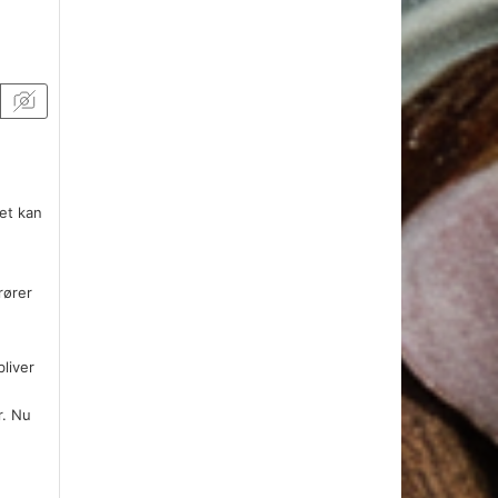
et kan
rører
liver
r. Nu