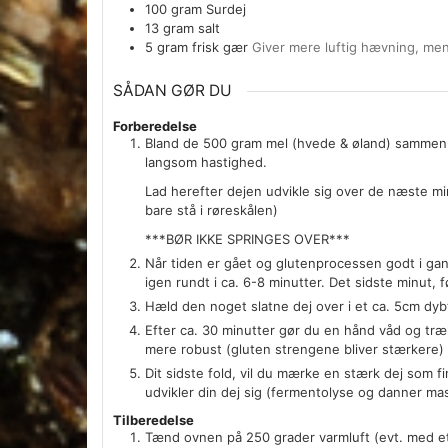
100
gram
Surdej
13
gram
salt
5
gram
frisk gær
Giver mere luftig hævning, men
SÅDAN GØR DU
Forberedelse
Bland de 500 gram mel (hvede & øland) sammen 
langsom hastighed.
Lad herefter dejen udvikle sig over de næste mi
bare stå i røreskålen)
***BØR IKKE SPRINGES OVER***
Når tiden er gået og glutenprocessen godt i gan
igen rundt i ca. 6-8 minutter. Det sidste minut, f
Hæld den noget slatne dej over i et ca. 5cm dybt
Efter ca. 30 minutter gør du en hånd våd og træk
mere robust (gluten strengene bliver stærkere) -
Dit sidste fold, vil du mærke en stærk dej som f
udvikler din dej sig (fermentolyse og danner m
Tilberedelse
Tænd ovnen på 250 grader varmluft (evt. med et