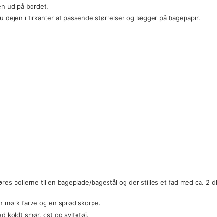
jen ud på bordet.
 dejen i firkanter af passende størrelser og lægger på bagepapir.
s bollerne til en bageplade/bagestål og der stilles et fad med ca. 2 dl
æn mørk farve og en sprød skorpe.
d koldt smør, ost og syltetøj.