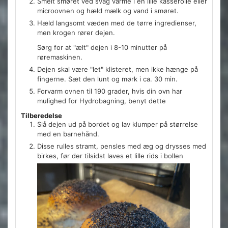
Smelt smøret ved svag varme i en lille kasserolle eller
microovnen og hæld mælk og vand i smøret.
Hæld langsomt væden med de tørre ingredienser,
men krogen rører dejen.
Sørg for at "ælt" dejen i 8-10 minutter på
røremaskinen.
Dejen skal være "let" klisteret, men ikke hænge på
fingerne. Sæt den lunt og mørk i ca. 30 min.
Forvarm ovnen til 190 grader, hvis din ovn har
mulighed for Hydrobagning, benyt dette
Tilberedelse
Slå dejen ud på bordet og lav klumper på størrelse
med en barnehånd.
Disse rulles stramt, pensles med æg og drysses med
birkes, før der tilsidst laves et lille rids i bollen