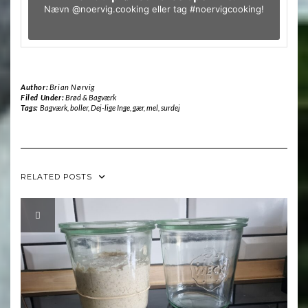
Nævn
@noervig.cooking
eller tag
#noervigcooking
!
Author:
Brian Nørvig
Filed Under:
Brød & Bagværk
Tags:
Bagværk
,
boller
,
Dej-lige Inge
,
gær
,
mel
,
surdej
RELATED POSTS