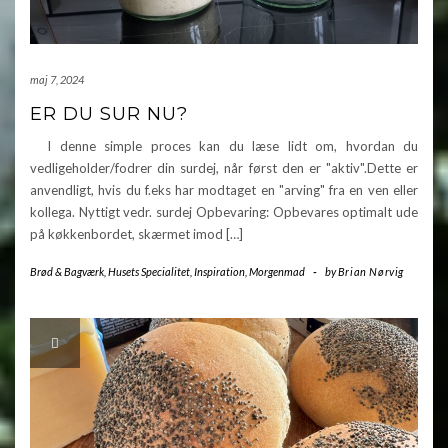
maj 7, 2024
ER DU SUR NU?
I denne simple proces kan du læse lidt om, hvordan du
vedligeholder/fodrer din surdej, når først den er "aktiv".Dette er
anvendligt, hvis du f.eks har modtaget en "arving" fra en ven eller
kollega. Nyttigt vedr. surdej Opbevaring: Opbevares optimalt ude
på køkkenbordet, skærmet imod […]
Brød & Bagværk
,
Husets Specialitet
,
Inspiration
,
Morgenmad
-
by
Brian Nørvig