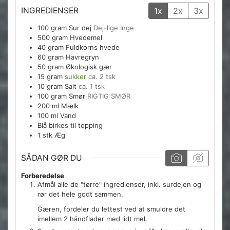
INGREDIENSER
1x
2x
3x
100
gram
Sur dej
Dej-lige Inge
500
gram
Hvedemel
40
gram
Fuldkorns hvede
60
gram
Havregryn
50
gram
Økologisk gær
15
gram
sukker
ca. 2 tsk
10
gram
Salt
ca. 1 tsk
100
gram
Smør
RIGTIG SMØR
200
ml
Mælk
100
ml
Vand
Blå birkes til topping
1
stk
Æg
SÅDAN GØR DU
Forberedelse
Afmål alle de "tørre" ingredienser, inkl. surdejen og
rør det hele godt sammen.
Gæren, fordeler du lettest ved at smuldre det
imellem 2 håndflader med lidt mel.