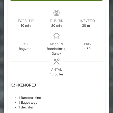
FORB. TID
TILB. TID
HÆVETID
minutter
minutter
minutter
10
min
20
min
30
min
RET
KØKKEN
PRIS
Bagværk
Bornholmsk,
kr. 50,-
Dansk
ANTAL
10
boller
KØKKENGREJ
1 Røremaskine
1 Bagevægt
1 deciliter