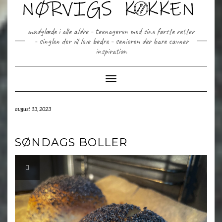
Skip
to
content
madglæde i alle aldre - teenageren med sine første retter
- singlen der vil leve bedre - senioren der bare savner
inspiration
Toggle Navigation
august 13, 2023
SØNDAGS BOLLER