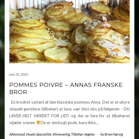
juni 25, 2023
POMMES POIVRE – ANNAS FRANSKE
BROR
En krydret variant af den klassiske pommes Anna. Det er et uhyre
simpelt garniture (tilbehør) at lave, vær blot obs på følgende – DU
LAVER HELT SIKKERT FOR LIDT og der er fare for at tilbehøret
stjæler scenen
De er sindsygt gode, bare ikke…
Aftensmad
,
Husets Specialitet
,
Klimavenlig
,
Tilbehør
,
Vegetar
-
by
Brian Nørvig