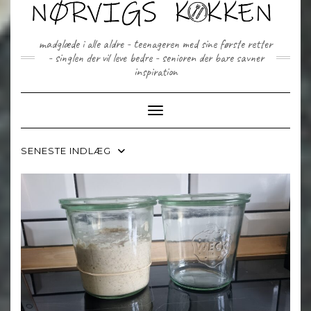
Skip
to
content
madglæde i alle aldre - teenageren med sine første retter
- singlen der vil leve bedre - senioren der bare savner
inspiration
Toggle Navigation
SENESTE INDLÆG