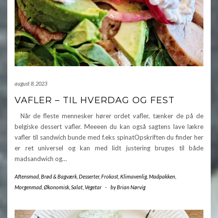
august 8, 2023
VAFLER – TIL HVERDAG OG FEST
Når de fleste mennesker hører ordet vafler, tænker de på de
belgiske dessert vafler. Meeeen du kan også sagtens lave lækre
vafler til sandwich bunde med f.eks spinatOpskriften du finder her
er ret universel og kan med lidt justering bruges til både
madsandwich og…
Aftensmad
,
Brød & Bagværk
,
Desserter
,
Frokost
,
Klimavenlig
,
Madpakken
,
Morgenmad
,
Økonomisk
,
Salat
,
Vegetar
-
by
Brian Nørvig