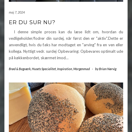
maj 7, 2024
ER DU SUR NU?
I denne simple proces kan du læse lidt om, hvordan du
vedligeholder/fodrer din surdej, når først den er "aktiv".Dette er
anvendligt, hvis du f.eks har modtaget en "arving" fra en ven eller
kollega. Nyttigt vedr. surdej Opbevaring: Opbevares optimalt ude
på køkkenbordet, skærmet imod…
Brød & Bagværk
,
Husets Specialitet
,
Inspiration
,
Morgenmad
-
by
Brian Nørvig