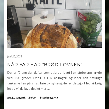
juni 25, 2023
NÅR FAR HAR “BRØD I OVNEN”
Der er få ting der dufter som et brød, bagt i en støbejerns gryde
ved 250 grader. Det DUFTER af bageri og leder helt naturligt
tankerne hen på smør, brie og syltetøj.Her er det gjort let, virkelig
let og vil du lave det let mere…
Brød & Bagværk
,
Tilbehør
-
by
Brian Nørvig