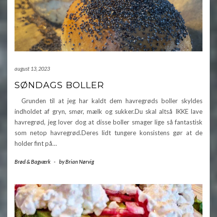
august 13, 2023
SØNDAGS BOLLER
Grunden til at jeg har kaldt dem havregrøds boller skyldes
indholdet af gryn, smør, mælk og sukker.Du skal altså IKKE lave
havregrød, jeg lover dog at disse boller smager lige så fantastisk
som netop havregrød.Deres lidt tungere konsistens gør at de
holder fint på…
Brød & Bagværk
-
by
Brian Nørvig