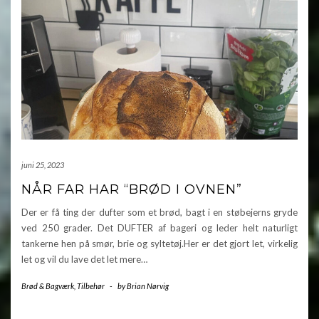
juni 25, 2023
NÅR FAR HAR “BRØD I OVNEN”
Der er få ting der dufter som et brød, bagt i en støbejerns gryde
ved 250 grader. Det DUFTER af bageri og leder helt naturligt
tankerne hen på smør, brie og syltetøj.Her er det gjort let, virkelig
let og vil du lave det let mere…
Brød & Bagværk
,
Tilbehør
-
by
Brian Nørvig