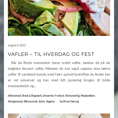
august 8, 2023
VAFLER – TIL HVERDAG OG FEST
Når de fleste mennesker hører ordet vafler, tænker de på de
belgiske dessert vafler. Meeeen du kan også sagtens lave lækre
vafler til sandwich bunde med f.eks spinatOpskriften du finder her
er ret universel og kan med lidt justering bruges til både
madsandwich og…
Aftensmad
,
Brød & Bagværk
,
Desserter
,
Frokost
,
Klimavenlig
,
Madpakken
,
Morgenmad
,
Økonomisk
,
Salat
,
Vegetar
-
by
Brian Nørvig