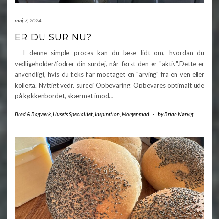
maj 7, 2024
ER DU SUR NU?
I denne simple proces kan du læse lidt om, hvordan du
vedligeholder/fodrer din surdej, når først den er "aktiv".Dette er
anvendligt, hvis du f.eks har modtaget en "arving" fra en ven eller
kollega. Nyttigt vedr. surdej Opbevaring: Opbevares optimalt ude
på køkkenbordet, skærmet imod…
Brød & Bagværk
,
Husets Specialitet
,
Inspiration
,
Morgenmad
-
by
Brian Nørvig