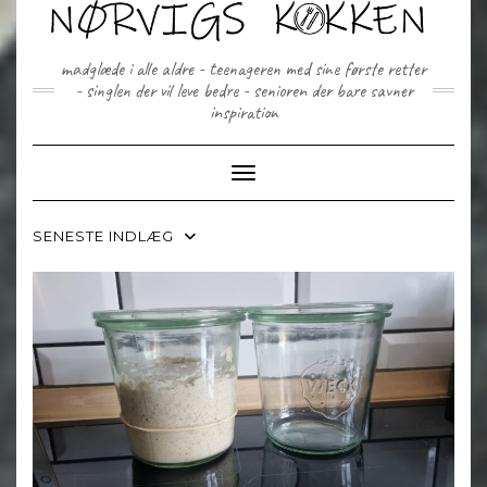
Skip
to
content
madglæde i alle aldre - teenageren med sine første retter
- singlen der vil leve bedre - senioren der bare savner
inspiration
Toggle Navigation
SENESTE INDLÆG