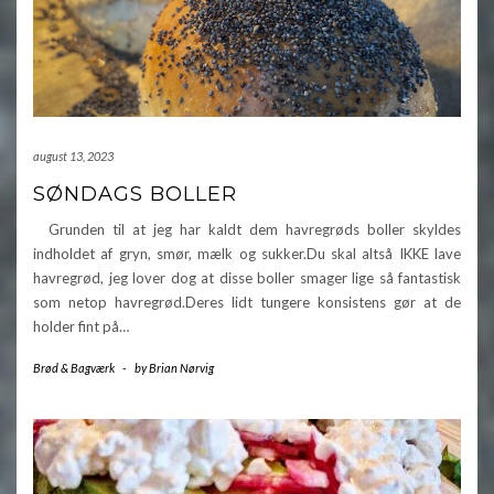
august 13, 2023
SØNDAGS BOLLER
Grunden til at jeg har kaldt dem havregrøds boller skyldes
indholdet af gryn, smør, mælk og sukker.Du skal altså IKKE lave
havregrød, jeg lover dog at disse boller smager lige så fantastisk
som netop havregrød.Deres lidt tungere konsistens gør at de
holder fint på…
Brød & Bagværk
-
by
Brian Nørvig