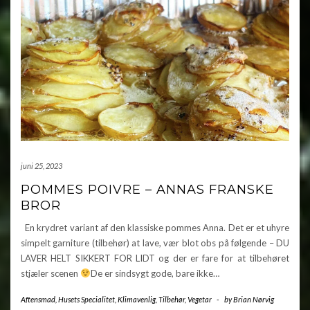
juni 25, 2023
POMMES POIVRE – ANNAS FRANSKE
BROR
En krydret variant af den klassiske pommes Anna. Det er et uhyre
simpelt garniture (tilbehør) at lave, vær blot obs på følgende – DU
LAVER HELT SIKKERT FOR LIDT og der er fare for at tilbehøret
stjæler scenen
De er sindsygt gode, bare ikke…
Aftensmad
,
Husets Specialitet
,
Klimavenlig
,
Tilbehør
,
Vegetar
-
by
Brian Nørvig