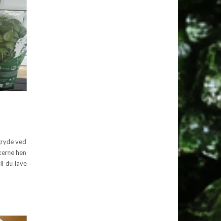
 gryde ved
nkerne hen
il du lave