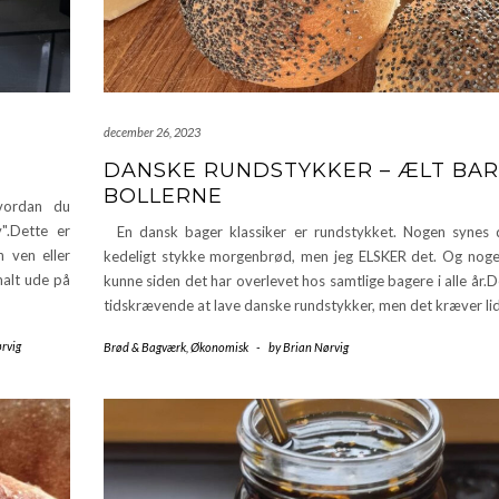
december 26, 2023
DANSKE RUNDSTYKKER – ÆLT BA
BOLLERNE
vordan du
v".Dette er
En dansk bager klassiker er rundstykket. Nogen synes 
n ven eller
kedeligt stykke morgenbrød, men jeg ELSKER det. Og nog
malt ude på
kunne siden det har overlevet hos samtlige bagere i alle år.D
tidskrævende at lave danske rundstykker, men det kræver li
rvig
Brød & Bagværk
,
Økonomisk
-
by
Brian Nørvig