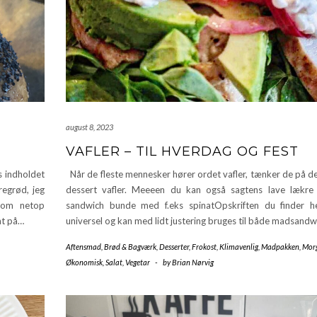
august 8, 2023
VAFLER – TIL HVERDAG OG FEST
s indholdet
Når de fleste mennesker hører ordet vafler, tænker de på de
regrød, jeg
dessert vafler. Meeeen du kan også sagtens lave lækre v
 som netop
sandwich bunde med f.eks spinatOpskriften du finder h
nt på…
universel og kan med lidt justering bruges til både madsand
Aftensmad
,
Brød & Bagværk
,
Desserter
,
Frokost
,
Klimavenlig
,
Madpakken
,
Mor
Økonomisk
,
Salat
,
Vegetar
-
by
Brian Nørvig