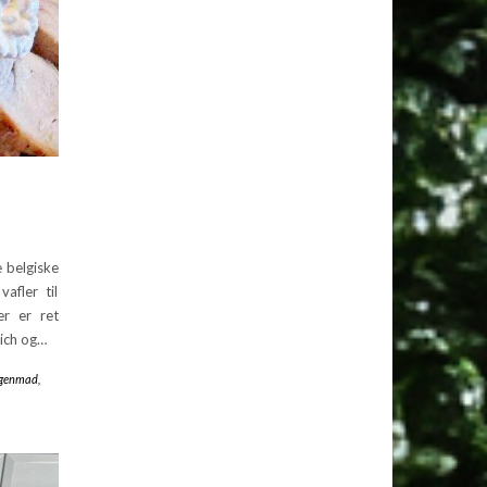
 belgiske
afler til
er er ret
wich og…
genmad
,