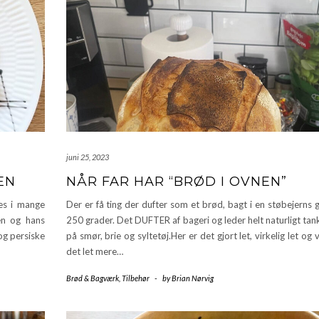
juni 25, 2023
EN
NÅR FAR HAR “BRØD I OVNEN”
es i mange
Der er få ting der dufter som et brød, bagt i en støbejerns
en og hans
250 grader. Det DUFTER af bageri og leder helt naturligt ta
og persiske
på smør, brie og syltetøj.Her er det gjort let, virkelig let og v
det let mere…
Brød & Bagværk
,
Tilbehør
-
by
Brian Nørvig