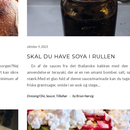
oktober 9, 2023
SKAL DU HAVE SOYA I RULLEN
 morgen?Nej
En af de sauces fra det thailanske køkken med den 
t kan sikre
anvendelse er terayaki, der er en ren umami bomber. salt, s
 minimum af
stærk.Med et glas fuld af denne sauce/marinade kan du tage 
friske grøntsager, smide i en wok og stege…
Dressing/Olie
,
Saucer
,
Tilbehør
-
by
Brian Nørvig