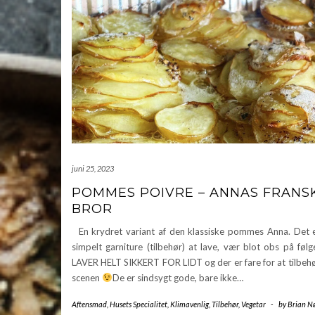
juni 25, 2023
POMMES POIVRE – ANNAS FRANS
BROR
En krydret variant af den klassiske pommes Anna. Det e
simpelt garniture (tilbehør) at lave, vær blot obs på fø
LAVER HELT SIKKERT FOR LIDT og der er fare for at tilbehø
scenen
De er sindsygt gode, bare ikke…
Aftensmad
,
Husets Specialitet
,
Klimavenlig
,
Tilbehør
,
Vegetar
-
by
Brian N