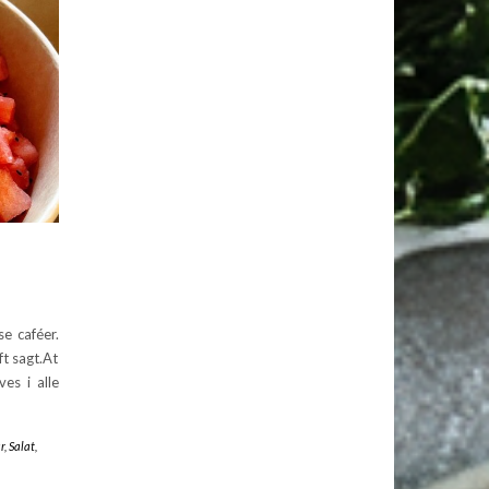
e caféer.
t sagt.At
es i alle
r
,
Salat
,