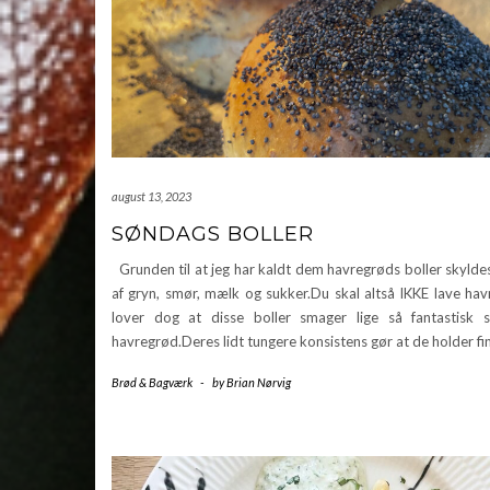
august 13, 2023
SØNDAGS BOLLER
Grunden til at jeg har kaldt dem havregrøds boller skylde
af gryn, smør, mælk og sukker.Du skal altså IKKE lave hav
lover dog at disse boller smager lige så fantastisk
havregrød.Deres lidt tungere konsistens gør at de holder fi
Brød & Bagværk
-
by
Brian Nørvig