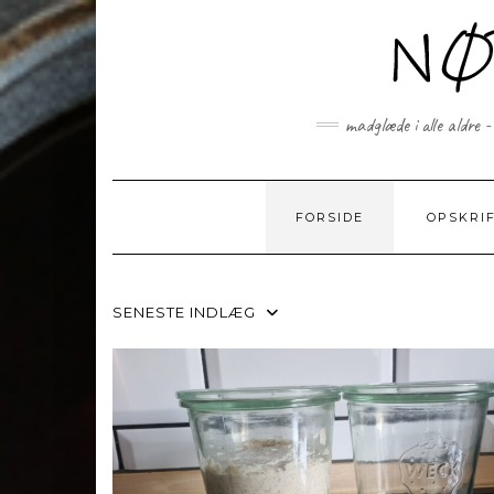
Skip
to
content
madglæde i alle aldre -
FORSIDE
OPSKRI
SENESTE INDLÆG