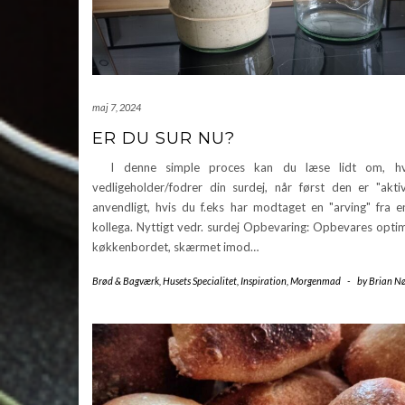
maj 7, 2024
ER DU SUR NU?
I denne simple proces kan du læse lidt om, h
vedligeholder/fodrer din surdej, når først den er "akti
anvendligt, hvis du f.eks har modtaget en "arving" fra e
kollega. Nyttigt vedr. surdej Opbevaring: Opbevares opti
køkkenbordet, skærmet imod…
Brød & Bagværk
,
Husets Specialitet
,
Inspiration
,
Morgenmad
-
by
Brian Nø