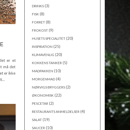
(3)
DRINKS
(8)
FISK
(8)
FORRET
(9)
FROKOST
(20)
HUSETS SPECIALITET
RE
(25)
INSPIRATION
(20)
KLIMAVENLIG
det er et
(5)
KOKKENS TANKER
et må det
(10)
MADPAKKEN
et er ikke
(4)
MORGENMAD
dt…
(2)
NØRVIGS BRYGGERS
(22)
ØKONOMISK
(2)
PESCETAR
(4)
RESTAURANTS ANMELDELSER
(19)
SALAT
(10)
SAUCER