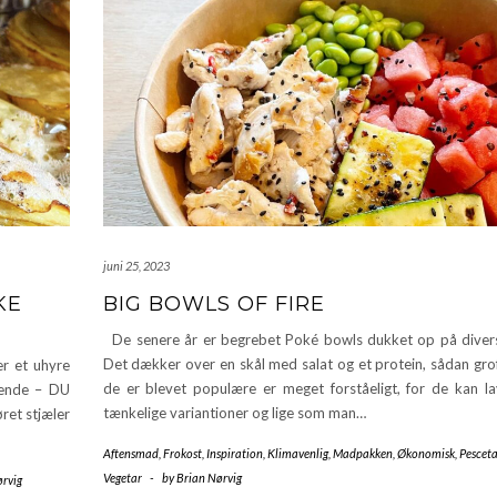
juni 25, 2023
KE
BIG BOWLS OF FIRE
De senere år er begrebet Poké bowls dukket op på divers
Det dækker over en skål med salat og et protein, sådan grof
r et uhyre
de er blevet populære er meget forståeligt, for de kan lav
lgende – DU
tænkelige variantioner og lige som man…
ret stjæler
Aftensmad
,
Frokost
,
Inspiration
,
Klimavenlig
,
Madpakken
,
Økonomisk
,
Pesceta
Vegetar
-
by
Brian Nørvig
ørvig