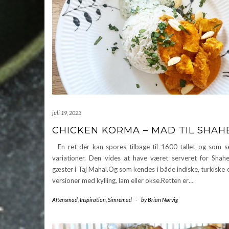
juli 19, 2023
CHICKEN KORMA – MAD TIL SHAH
En ret der kan spores tilbage til 1600 tallet og som s
variationer. Den vides at have været serveret for Shah
gæster i Taj Mahal.Og som kendes i både indiske, turkiske 
versioner med kylling, lam eller okse.Retten er…
Aftensmad
,
Inspiration
,
Simremad
-
by
Brian Nørvig