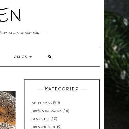
 bare savner inspiration
SEARCH
OM OS
HERE
KATEGORIER
(90)
AFTENSMAD
(16)
BRØD & BAGVÆRK
(10)
DESSERTER
(9)
DRESSING/OLIE