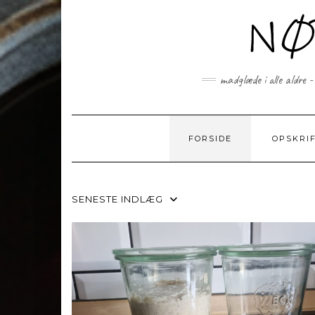
Skip
to
content
madglæde i alle aldre -
FORSIDE
OPSKRI
SENESTE INDLÆG