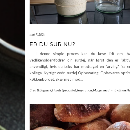
maj 7, 2024
ER DU SUR NU?
I denne simple proces kan du læse lidt om, h
vedligeholder/fodrer din surdej, når først den er "akti
anvendligt, hvis du f.eks har modtaget en "arving" fra e
kollega. Nyttigt vedr. surdej Opbevaring: Opbevares opti
køkkenbordet, skærmet imod…
Brød & Bagværk
,
Husets Specialitet
,
Inspiration
,
Morgenmad
-
by
Brian Nø