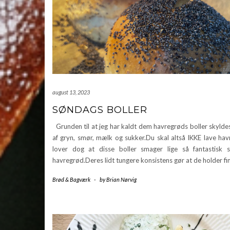
august 13, 2023
SØNDAGS BOLLER
Grunden til at jeg har kaldt dem havregrøds boller skylde
af gryn, smør, mælk og sukker.Du skal altså IKKE lave hav
lover dog at disse boller smager lige så fantastisk
havregrød.Deres lidt tungere konsistens gør at de holder fi
Brød & Bagværk
-
by
Brian Nørvig