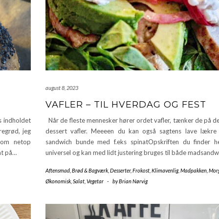
august 8, 2023
VAFLER – TIL HVERDAG OG FEST
s indholdet
Når de fleste mennesker hører ordet vafler, tænker de på de
regrød, jeg
dessert vafler. Meeeen du kan også sagtens lave lækre v
 som netop
sandwich bunde med f.eks spinatOpskriften du finder h
nt på…
universel og kan med lidt justering bruges til både madsand
Aftensmad
,
Brød & Bagværk
,
Desserter
,
Frokost
,
Klimavenlig
,
Madpakken
,
Mor
Økonomisk
,
Salat
,
Vegetar
-
by
Brian Nørvig