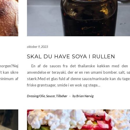
oktober 9, 2023
SKAL DU HAVE SOYA I RULLEN
 morgen?Nej
En af de sauces fra det thailanske køkken med den 
t kan sikre
anvendelse er terayaki, der er en ren umami bomber. salt, s
 minimum af
stærk.Med et glas fuld af denne sauce/marinade kan du tage 
friske grøntsager, smide i en wok og stege…
Dressing/Olie
,
Saucer
,
Tilbehør
-
by
Brian Nørvig