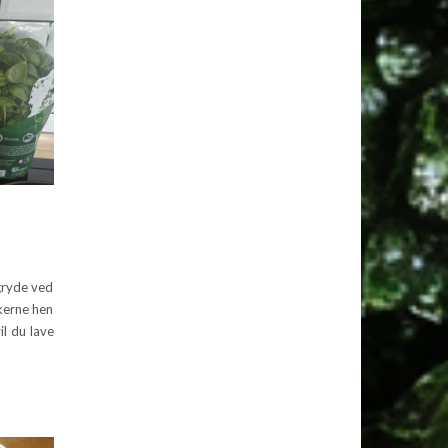
 gryde ved
nkerne hen
il du lave