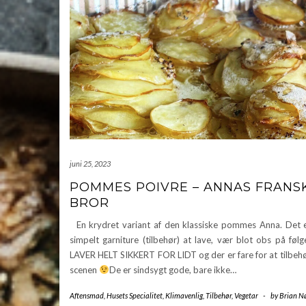
juni 25, 2023
POMMES POIVRE – ANNAS FRANS
BROR
En krydret variant af den klassiske pommes Anna. Det e
simpelt garniture (tilbehør) at lave, vær blot obs på fø
LAVER HELT SIKKERT FOR LIDT og der er fare for at tilbehø
scenen
De er sindsygt gode, bare ikke…
Aftensmad
,
Husets Specialitet
,
Klimavenlig
,
Tilbehør
,
Vegetar
-
by
Brian N