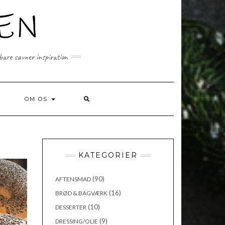
 bare savner inspiration
SEARCH
OM OS
HERE
KATEGORIER
(90)
AFTENSMAD
(16)
BRØD & BAGVÆRK
(10)
DESSERTER
(9)
DRESSING/OLIE