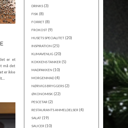
(3)
DRINKS
(8)
FISK
(8)
FORRET
(9)
FROKOST
(20)
HUSETS SPECIALITET
RE
(25)
INSPIRATION
(20)
KLIMAVENLIG
det er et
(5)
KOKKENS TANKER
et må det
(10)
MADPAKKEN
et er ikke
(4)
MORGENMAD
dt…
(2)
NØRVIGS BRYGGERS
(22)
ØKONOMISK
(2)
PESCETAR
(4)
RESTAURANTS ANMELDELSER
(19)
SALAT
(10)
SAUCER