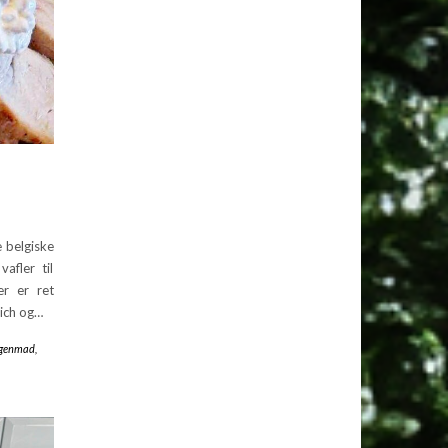
 belgiske
afler til
er er ret
wich og…
genmad
,