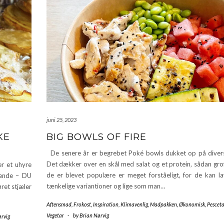
juni 25, 2023
KE
BIG BOWLS OF FIRE
De senere år er begrebet Poké bowls dukket op på divers
Det dækker over en skål med salat og et protein, sådan grof
r et uhyre
de er blevet populære er meget forståeligt, for de kan lav
lgende – DU
tænkelige variantioner og lige som man…
ret stjæler
Aftensmad
,
Frokost
,
Inspiration
,
Klimavenlig
,
Madpakken
,
Økonomisk
,
Pesceta
Vegetar
-
by
Brian Nørvig
ørvig