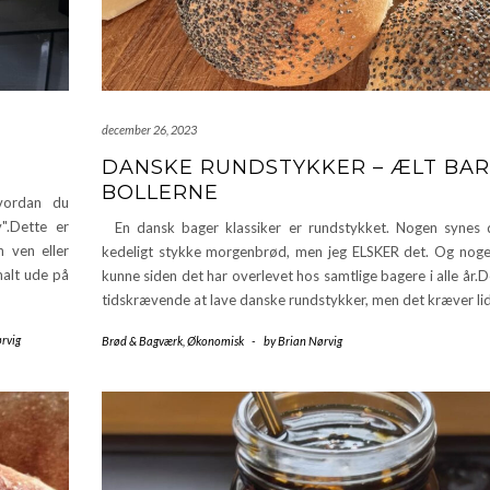
december 26, 2023
DANSKE RUNDSTYKKER – ÆLT BA
BOLLERNE
vordan du
v".Dette er
En dansk bager klassiker er rundstykket. Nogen synes 
n ven eller
kedeligt stykke morgenbrød, men jeg ELSKER det. Og nog
malt ude på
kunne siden det har overlevet hos samtlige bagere i alle år.D
tidskrævende at lave danske rundstykker, men det kræver li
rvig
Brød & Bagværk
,
Økonomisk
-
by
Brian Nørvig