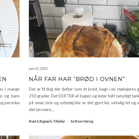
juni 25, 2023
EN
NÅR FAR HAR “BRØD I OVNEN”
es i mange
Der er få ting der dufter som et brød, bagt i en støbejerns
en og hans
250 grader. Det DUFTER af bageri og leder helt naturligt ta
og persiske
på smør, brie og syltetøj.Her er det gjort let, virkelig let og v
det let mere…
Brød & Bagværk
,
Tilbehør
-
by
Brian Nørvig