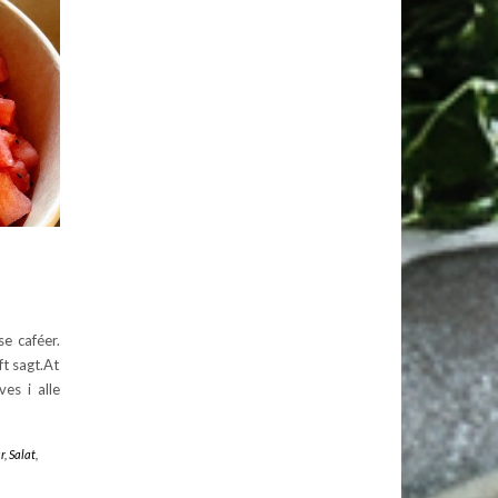
e caféer.
t sagt.At
es i alle
r
,
Salat
,