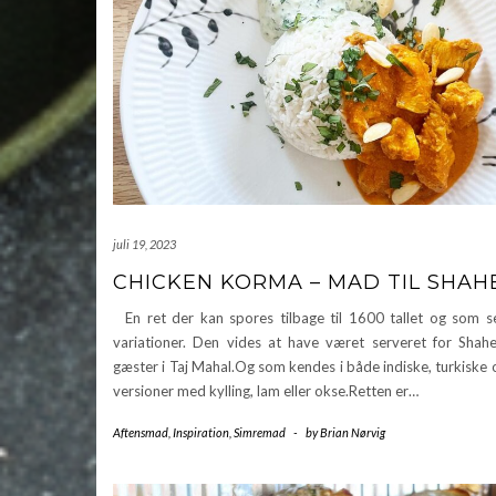
juli 19, 2023
CHICKEN KORMA – MAD TIL SHAH
En ret der kan spores tilbage til 1600 tallet og som s
variationer. Den vides at have været serveret for Shah
gæster i Taj Mahal.Og som kendes i både indiske, turkiske 
versioner med kylling, lam eller okse.Retten er…
Aftensmad
,
Inspiration
,
Simremad
-
by
Brian Nørvig