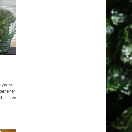
 gryde ved
nkerne hen
il du lave