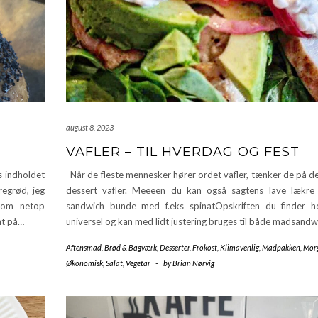
august 8, 2023
VAFLER – TIL HVERDAG OG FEST
s indholdet
Når de fleste mennesker hører ordet vafler, tænker de på de
regrød, jeg
dessert vafler. Meeeen du kan også sagtens lave lækre v
 som netop
sandwich bunde med f.eks spinatOpskriften du finder h
nt på…
universel og kan med lidt justering bruges til både madsand
Aftensmad
,
Brød & Bagværk
,
Desserter
,
Frokost
,
Klimavenlig
,
Madpakken
,
Mor
Økonomisk
,
Salat
,
Vegetar
-
by
Brian Nørvig