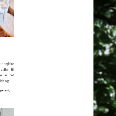
 belgiske
afler til
er er ret
wich og…
genmad
,