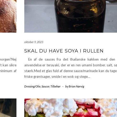
oktober 9, 2023
SKAL DU HAVE SOYA I RULLEN
 morgen?Nej
En af de sauces fra det thailanske køkken med den 
t kan sikre
anvendelse er terayaki, der er en ren umami bomber. salt, s
 minimum af
stærk.Med et glas fuld af denne sauce/marinade kan du tage 
friske grøntsager, smide i en wok og stege…
Dressing/Olie
,
Saucer
,
Tilbehør
-
by
Brian Nørvig