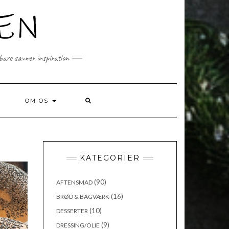
 bare savner inspiration
SEARCH
OM OS
HERE
KATEGORIER
(90)
AFTENSMAD
(16)
BRØD & BAGVÆRK
(10)
DESSERTER
(9)
DRESSING/OLIE