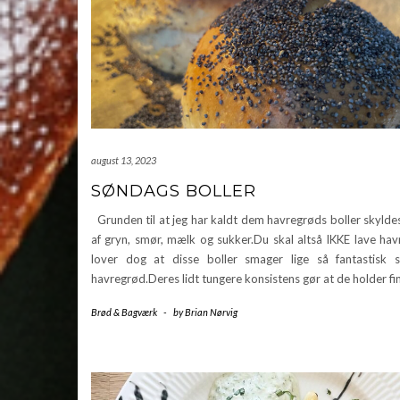
august 13, 2023
SØNDAGS BOLLER
Grunden til at jeg har kaldt dem havregrøds boller skylde
af gryn, smør, mælk og sukker.Du skal altså IKKE lave hav
lover dog at disse boller smager lige så fantastisk
havregrød.Deres lidt tungere konsistens gør at de holder fi
Brød & Bagværk
-
by
Brian Nørvig