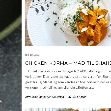
juli 19, 2023
CHICKEN KORMA – MAD TIL SHAH
En ret der kan spores tilbage til 1600 tallet og som s
variationer. Den vides at have været serveret for Shah
gæster i Taj Mahal.Og som kendes i både indiske, turkiske 
versioner med kylling, lam eller okse.Retten er…
Aftensmad
,
Inspiration
,
Simremad
-
by
Brian Nørvig