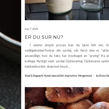
maj 7, 2024
ER DU SUR NU?
I denne simple proces kan du læse lidt om, h
vedligeholder/fodrer din surdej, når først den er "akti
anvendligt, hvis du f.eks har modtaget en "arving" fra e
kollega. Nyttigt vedr. surdej Opbevaring: Opbevares opti
køkkenbordet, skærmet imod…
Brød & Bagværk
,
Husets Specialitet
,
Inspiration
,
Morgenmad
-
by
Brian Nø