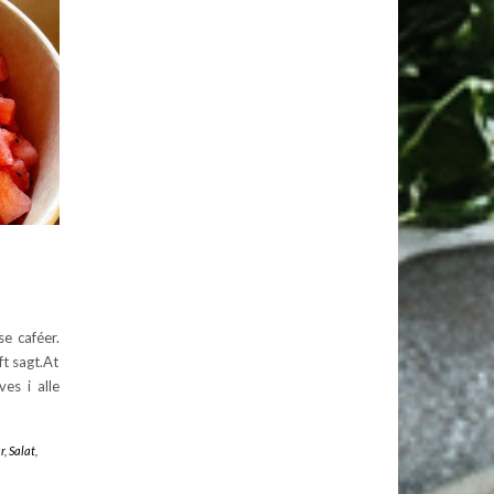
e caféer.
t sagt.At
es i alle
r
,
Salat
,