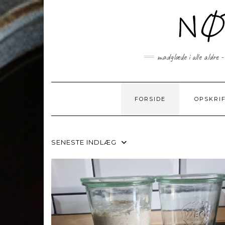
Skip
to
content
madglæde i alle aldre -
FORSIDE
OPSKRI
SENESTE INDLÆG