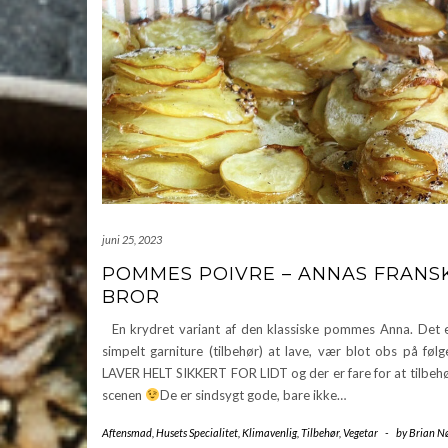
juni 25, 2023
POMMES POIVRE – ANNAS FRANS
BROR
En krydret variant af den klassiske pommes Anna. Det e
simpelt garniture (tilbehør) at lave, vær blot obs på fø
LAVER HELT SIKKERT FOR LIDT og der er fare for at tilbehø
scenen
De er sindsygt gode, bare ikke…
Aftensmad
,
Husets Specialitet
,
Klimavenlig
,
Tilbehør
,
Vegetar
-
by
Brian N