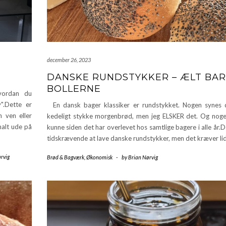
december 26, 2023
DANSKE RUNDSTYKKER – ÆLT BA
BOLLERNE
vordan du
v".Dette er
En dansk bager klassiker er rundstykket. Nogen synes 
n ven eller
kedeligt stykke morgenbrød, men jeg ELSKER det. Og nog
malt ude på
kunne siden det har overlevet hos samtlige bagere i alle år.D
tidskrævende at lave danske rundstykker, men det kræver li
rvig
Brød & Bagværk
,
Økonomisk
-
by
Brian Nørvig