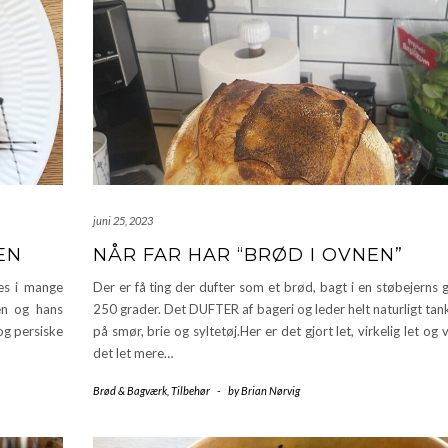
juni 25, 2023
EN
NÅR FAR HAR “BRØD I OVNEN”
es i mange
Der er få ting der dufter som et brød, bagt i en støbejerns
en og hans
250 grader. Det DUFTER af bageri og leder helt naturligt ta
og persiske
på smør, brie og syltetøj.Her er det gjort let, virkelig let og v
det let mere…
Brød & Bagværk
,
Tilbehør
-
by
Brian Nørvig