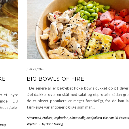
juni 25, 2023
KE
BIG BOWLS OF FIRE
De senere år er begrebet Poké bowls dukket op på divers
Det dækker over en skål med salat og et protein, sådan grof
r et uhyre
de er blevet populære er meget forståeligt, for de kan lav
lgende – DU
tænkelige variantioner og lige som man…
ret stjæler
Aftensmad
,
Frokost
,
Inspiration
,
Klimavenlig
,
Madpakken
,
Økonomisk
,
Pesceta
Vegetar
-
by
Brian Nørvig
ørvig