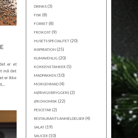
(3)
DRINKS
(8)
FISK
(8)
FORRET
(9)
FROKOST
(20)
HUSETS SPECIALITET
RE
(25)
INSPIRATION
(20)
KLIMAVENLIG
det er et
(5)
KOKKENS TANKER
et må det
(10)
MADPAKKEN
et er ikke
(4)
MORGENMAD
dt…
(2)
NØRVIGS BRYGGERS
(22)
ØKONOMISK
(2)
PESCETAR
(4)
RESTAURANTS ANMELDELSER
(19)
SALAT
(10)
SAUCER