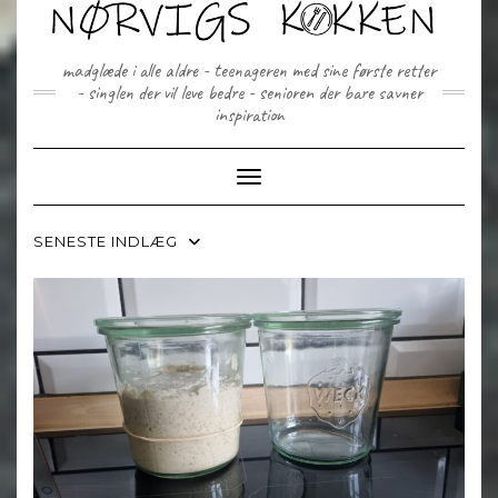
Skip
to
content
madglæde i alle aldre - teenageren med sine første retter
- singlen der vil leve bedre - senioren der bare savner
inspiration
Toggle Navigation
SENESTE INDLÆG