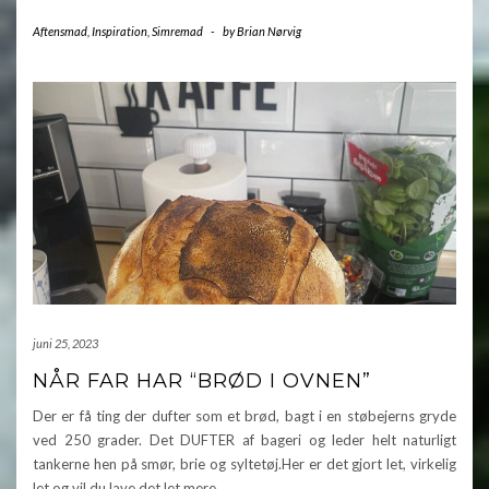
Aftensmad
,
Inspiration
,
Simremad
-
by
Brian Nørvig
juni 25, 2023
NÅR FAR HAR “BRØD I OVNEN”
Der er få ting der dufter som et brød, bagt i en støbejerns gryde
ved 250 grader. Det DUFTER af bageri og leder helt naturligt
tankerne hen på smør, brie og syltetøj.Her er det gjort let, virkelig
let og vil du lave det let mere…