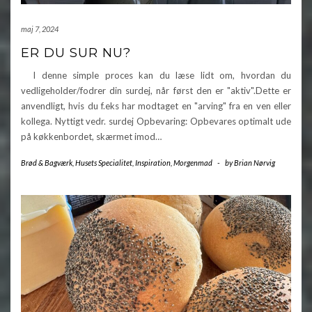
maj 7, 2024
ER DU SUR NU?
I denne simple proces kan du læse lidt om, hvordan du
vedligeholder/fodrer din surdej, når først den er "aktiv".Dette er
anvendligt, hvis du f.eks har modtaget en "arving" fra en ven eller
kollega. Nyttigt vedr. surdej Opbevaring: Opbevares optimalt ude
på køkkenbordet, skærmet imod…
Brød & Bagværk
,
Husets Specialitet
,
Inspiration
,
Morgenmad
-
by
Brian Nørvig