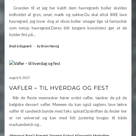
Grunden til at jeg har kaldt dem havregrøds boller skyldes
indholdet af gryn, smør, mælk og sukker.Du skal altså IKKE lave
havregrød, jeg lover dog at disse boller smager lige så fantastisk
som netop havregrød.Deres lidt tungere konsistens gør at de
holder fint på…
Brød & Bagværk
-
by
Brian Nørvig
august 8, 2023
VAFLER – TIL HVERDAG OG FEST
Når de fleste mennesker hører ordet vafler, tænker de på de
belgiske dessert vafler. Meeeen du kan også sagtens lave lækre
vafler til sandwich bunde med f.eks spinatOpskriften du finder her
er ret universel og kan med lidt justering bruges til både
madsandwich og…
Aftensmad
,
Brød & Bagværk
,
Desserter
,
Frokost
,
Klimavenlig
,
Madpakken
,