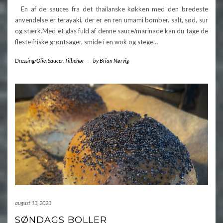
En af de sauces fra det thailanske køkken med den bredeste
anvendelse er terayaki, der er en ren umami bomber. salt, sød, sur
og stærk.Med et glas fuld af denne sauce/marinade kan du tage de
fleste friske grøntsager, smide i en wok og stege…
Dressing/Olie
,
Saucer
,
Tilbehør
-
by
Brian Nørvig
august 13, 2023
SØNDAGS BOLLER