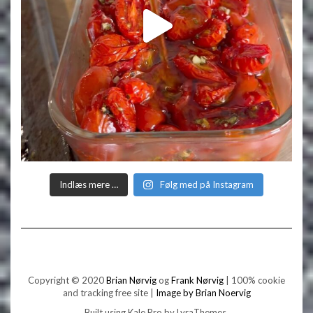
Indlæs mere …
Følg med på Instagram
Copyright © 2020
Brian Nørvig
og
Frank Nørvig
| 100% cookie
and tracking free site |
Image by Brian Noervig
Built using
Kale Pro
by
LyraThemes
.