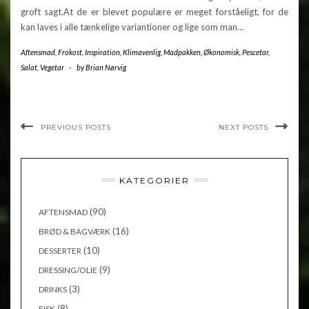
groft sagt.At de er blevet populære er meget forståeligt, for de
kan laves i alle tænkelige variantioner og lige som man…
Aftensmad
,
Frokost
,
Inspiration
,
Klimavenlig
,
Madpakken
,
Økonomisk
,
Pescetar
,
Salat
,
Vegetar
-
by
Brian Nørvig
PREVIOUS POSTS
NEXT POSTS
KATEGORIER
(90)
AFTENSMAD
(16)
BRØD & BAGVÆRK
(10)
DESSERTER
(9)
DRESSING/OLIE
(3)
DRINKS
(8)
FISK