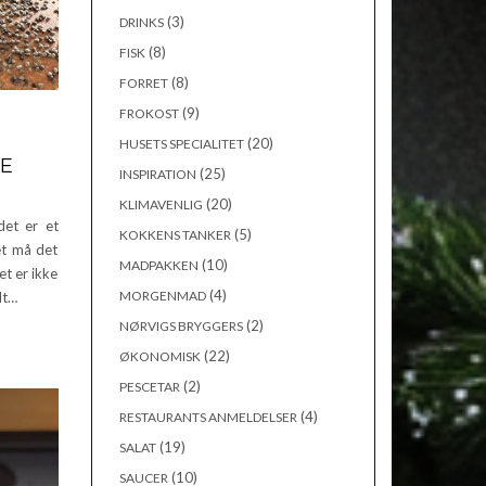
(3)
DRINKS
(8)
FISK
(8)
FORRET
(9)
FROKOST
(20)
HUSETS SPECIALITET
RE
(25)
INSPIRATION
(20)
KLIMAVENLIG
det er et
(5)
KOKKENS TANKER
et må det
(10)
MADPAKKEN
et er ikke
(4)
MORGENMAD
dt…
(2)
NØRVIGS BRYGGERS
(22)
ØKONOMISK
(2)
PESCETAR
(4)
RESTAURANTS ANMELDELSER
(19)
SALAT
(10)
SAUCER