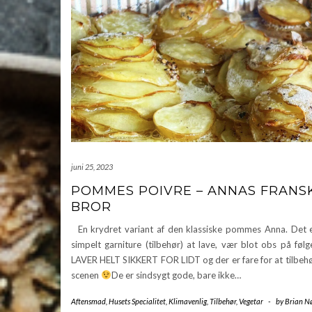
juni 25, 2023
POMMES POIVRE – ANNAS FRANS
BROR
En krydret variant af den klassiske pommes Anna. Det e
simpelt garniture (tilbehør) at lave, vær blot obs på fø
LAVER HELT SIKKERT FOR LIDT og der er fare for at tilbehø
scenen
De er sindsygt gode, bare ikke…
Aftensmad
,
Husets Specialitet
,
Klimavenlig
,
Tilbehør
,
Vegetar
-
by
Brian N