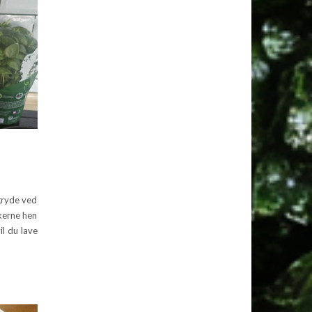
 gryde ved
nkerne hen
il du lave