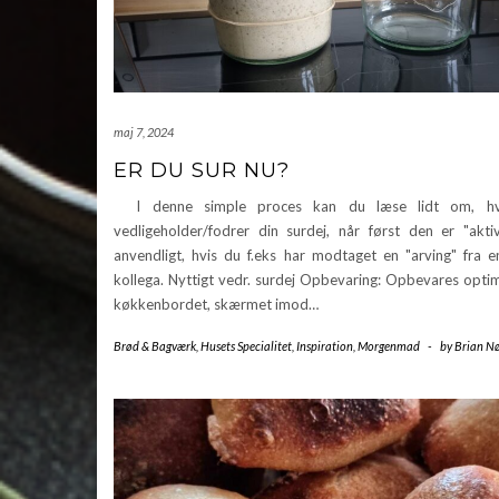
maj 7, 2024
ER DU SUR NU?
I denne simple proces kan du læse lidt om, h
vedligeholder/fodrer din surdej, når først den er "akti
anvendligt, hvis du f.eks har modtaget en "arving" fra e
kollega. Nyttigt vedr. surdej Opbevaring: Opbevares opti
køkkenbordet, skærmet imod…
Brød & Bagværk
,
Husets Specialitet
,
Inspiration
,
Morgenmad
-
by
Brian Nø