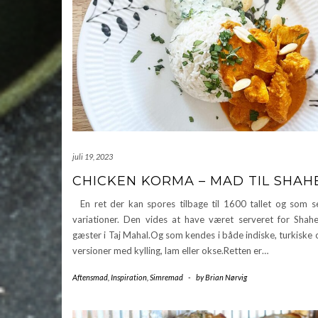
juli 19, 2023
CHICKEN KORMA – MAD TIL SHAH
En ret der kan spores tilbage til 1600 tallet og som s
variationer. Den vides at have været serveret for Shah
gæster i Taj Mahal.Og som kendes i både indiske, turkiske 
versioner med kylling, lam eller okse.Retten er…
Aftensmad
,
Inspiration
,
Simremad
-
by
Brian Nørvig