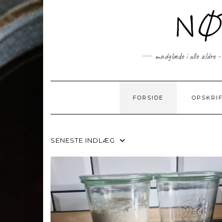
Skip
to
content
madglæde i alle aldre -
FORSIDE
OPSKRI
SENESTE INDLÆG