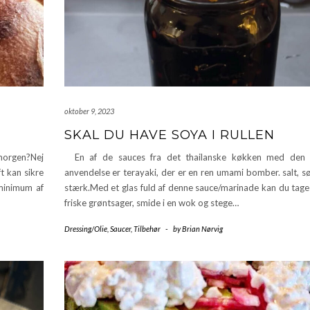
oktober 9, 2023
SKAL DU HAVE SOYA I RULLEN
 morgen?Nej
En af de sauces fra det thailanske køkken med den 
t kan sikre
anvendelse er terayaki, der er en ren umami bomber. salt, s
 minimum af
stærk.Med et glas fuld af denne sauce/marinade kan du tage 
friske grøntsager, smide i en wok og stege…
Dressing/Olie
,
Saucer
,
Tilbehør
-
by
Brian Nørvig