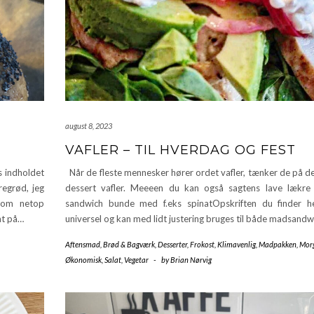
august 8, 2023
VAFLER – TIL HVERDAG OG FEST
s indholdet
Når de fleste mennesker hører ordet vafler, tænker de på de
regrød, jeg
dessert vafler. Meeeen du kan også sagtens lave lækre v
 som netop
sandwich bunde med f.eks spinatOpskriften du finder h
nt på…
universel og kan med lidt justering bruges til både madsand
Aftensmad
,
Brød & Bagværk
,
Desserter
,
Frokost
,
Klimavenlig
,
Madpakken
,
Mor
Økonomisk
,
Salat
,
Vegetar
-
by
Brian Nørvig