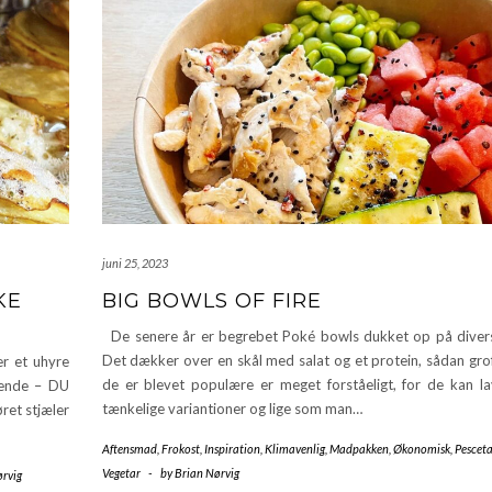
juni 25, 2023
KE
BIG BOWLS OF FIRE
De senere år er begrebet Poké bowls dukket op på divers
Det dækker over en skål med salat og et protein, sådan grof
r et uhyre
de er blevet populære er meget forståeligt, for de kan lav
lgende – DU
tænkelige variantioner og lige som man…
ret stjæler
Aftensmad
,
Frokost
,
Inspiration
,
Klimavenlig
,
Madpakken
,
Økonomisk
,
Pesceta
Vegetar
-
by
Brian Nørvig
ørvig