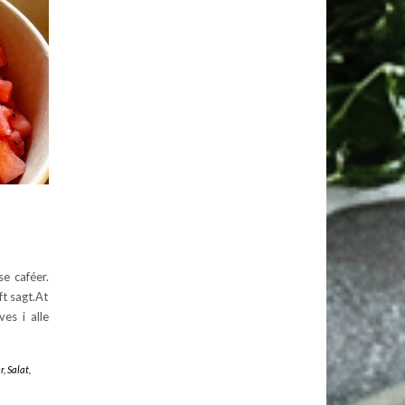
e caféer.
t sagt.At
es i alle
r
,
Salat
,