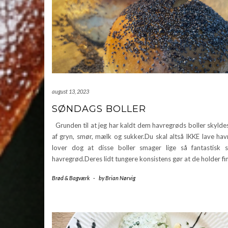
august 13, 2023
SØNDAGS BOLLER
Grunden til at jeg har kaldt dem havregrøds boller skylde
af gryn, smør, mælk og sukker.Du skal altså IKKE lave hav
lover dog at disse boller smager lige så fantastisk
havregrød.Deres lidt tungere konsistens gør at de holder fi
Brød & Bagværk
-
by
Brian Nørvig