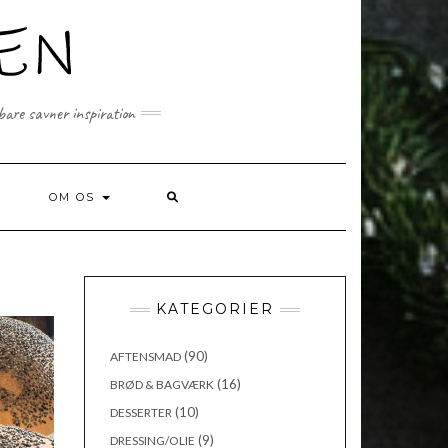
 bare savner inspiration
SEARCH
OM OS
HERE
KATEGORIER
(90)
AFTENSMAD
(16)
BRØD & BAGVÆRK
(10)
DESSERTER
(9)
DRESSING/OLIE