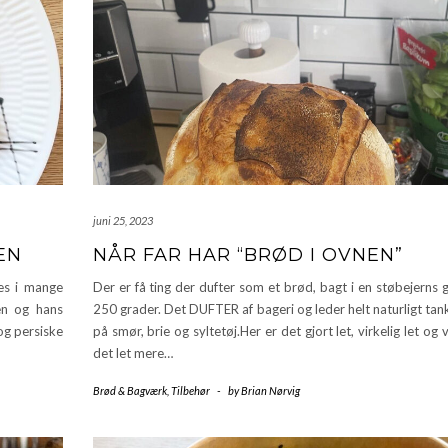
juni 25, 2023
EN
NÅR FAR HAR “BRØD I OVNEN”
es i mange
Der er få ting der dufter som et brød, bagt i en støbejerns
en og hans
250 grader. Det DUFTER af bageri og leder helt naturligt ta
og persiske
på smør, brie og syltetøj.Her er det gjort let, virkelig let og v
det let mere…
Brød & Bagværk
,
Tilbehør
-
by
Brian Nørvig