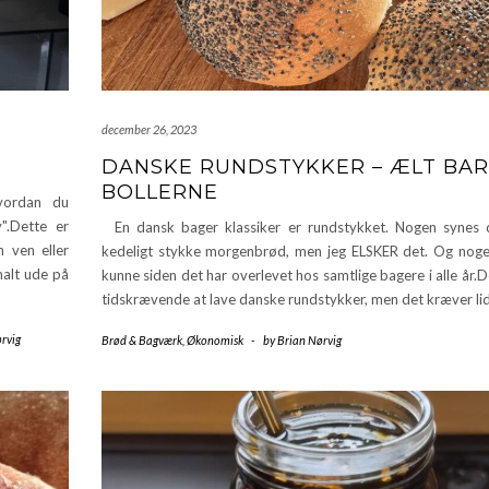
december 26, 2023
DANSKE RUNDSTYKKER – ÆLT BA
BOLLERNE
vordan du
v".Dette er
En dansk bager klassiker er rundstykket. Nogen synes 
n ven eller
kedeligt stykke morgenbrød, men jeg ELSKER det. Og nog
malt ude på
kunne siden det har overlevet hos samtlige bagere i alle år.D
tidskrævende at lave danske rundstykker, men det kræver li
rvig
Brød & Bagværk
,
Økonomisk
-
by
Brian Nørvig