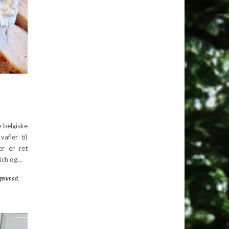
 belgiske
afler til
er er ret
wich og…
genmad
,