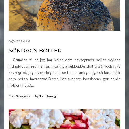
august 13, 2023
SØNDAGS BOLLER
Grunden til at jeg har kaldt dem havregrøds boller skyldes
indholdet af gryn, smør, mælk og sukker.Du skal altså IKKE lave
havregrød, jeg lover dog at disse boller smager lige så fantastisk
som netop havregrød.Deres lidt tungere konsistens gør at de
holder fint på…
Brød & Bagværk
-
by
Brian Nørvig