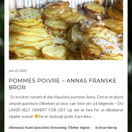
juni 25, 2023
POMMES POIVRE – ANNAS FRANSKE
BROR
En krydret variant af den klassiske pommes Anna. Det er et uhyre
simpelt garniture (tilbehør) at lave, vær blot obs på følgende – DU
LAVER HELT SIKKERT FOR LIDT og der er fare for at tilbehøret
stjæler scenen
De er sindsygt gode, bare ikke…
Aftensmad
,
Husets Specialitet
,
Klimavenlig
,
Tilbehør
,
Vegetar
-
by
Brian Nørvig