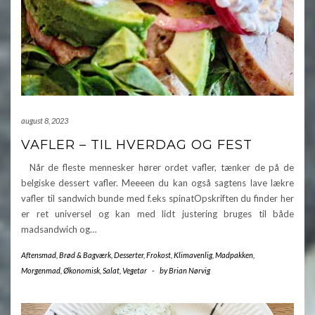
august 8, 2023
VAFLER – TIL HVERDAG OG FEST
Når de fleste mennesker hører ordet vafler, tænker de på de
belgiske dessert vafler. Meeeen du kan også sagtens lave lækre
vafler til sandwich bunde med f.eks spinatOpskriften du finder her
er ret universel og kan med lidt justering bruges til både
madsandwich og…
Aftensmad
,
Brød & Bagværk
,
Desserter
,
Frokost
,
Klimavenlig
,
Madpakken
,
Morgenmad
,
Økonomisk
,
Salat
,
Vegetar
-
by
Brian Nørvig