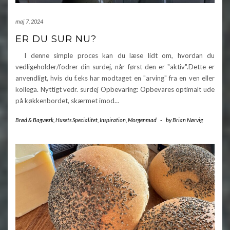
maj 7, 2024
ER DU SUR NU?
I denne simple proces kan du læse lidt om, hvordan du
vedligeholder/fodrer din surdej, når først den er "aktiv".Dette er
anvendligt, hvis du f.eks har modtaget en "arving" fra en ven eller
kollega. Nyttigt vedr. surdej Opbevaring: Opbevares optimalt ude
på køkkenbordet, skærmet imod…
Brød & Bagværk
,
Husets Specialitet
,
Inspiration
,
Morgenmad
-
by
Brian Nørvig