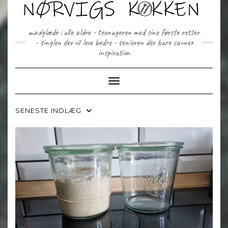
Skip
to
content
madglæde i alle aldre - teenageren med sine første retter
- singlen der vil leve bedre - senioren der bare savner
inspiration
Toggle Navigation
SENESTE INDLÆG