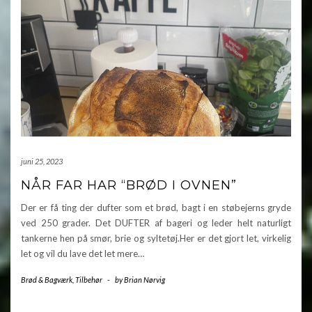
juni 25, 2023
NÅR FAR HAR “BRØD I OVNEN”
Der er få ting der dufter som et brød, bagt i en støbejerns gryde
ved 250 grader. Det DUFTER af bageri og leder helt naturligt
tankerne hen på smør, brie og syltetøj.Her er det gjort let, virkelig
let og vil du lave det let mere…
Brød & Bagværk
,
Tilbehør
-
by
Brian Nørvig