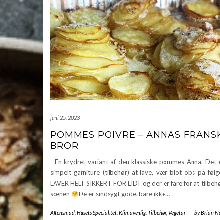
juni 25, 2023
POMMES POIVRE – ANNAS FRANS
BROR
En krydret variant af den klassiske pommes Anna. Det e
simpelt garniture (tilbehør) at lave, vær blot obs på fø
LAVER HELT SIKKERT FOR LIDT og der er fare for at tilbehø
scenen
De er sindsygt gode, bare ikke…
Aftensmad
,
Husets Specialitet
,
Klimavenlig
,
Tilbehør
,
Vegetar
-
by
Brian N