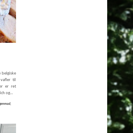
 belgiske
afler til
er er ret
wich og…
genmad
,