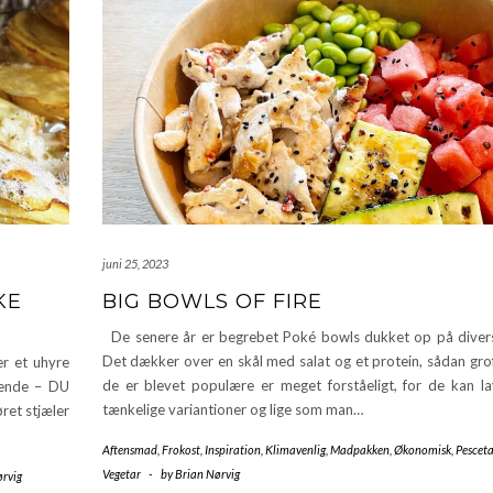
juni 25, 2023
KE
BIG BOWLS OF FIRE
De senere år er begrebet Poké bowls dukket op på divers
Det dækker over en skål med salat og et protein, sådan grof
r et uhyre
de er blevet populære er meget forståeligt, for de kan lav
lgende – DU
tænkelige variantioner og lige som man…
ret stjæler
Aftensmad
,
Frokost
,
Inspiration
,
Klimavenlig
,
Madpakken
,
Økonomisk
,
Pesceta
Vegetar
-
by
Brian Nørvig
ørvig