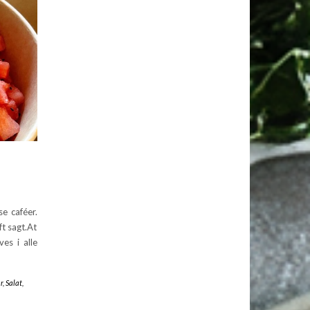
e caféer.
t sagt.At
es i alle
r
,
Salat
,