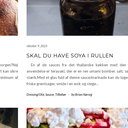
oktober 9, 2023
SKAL DU HAVE SOYA I RULLEN
 morgen?Nej
En af de sauces fra det thailanske køkken med den 
t kan sikre
anvendelse er terayaki, der er en ren umami bomber. salt, s
 minimum af
stærk.Med et glas fuld af denne sauce/marinade kan du tage 
friske grøntsager, smide i en wok og stege…
Dressing/Olie
,
Saucer
,
Tilbehør
-
by
Brian Nørvig