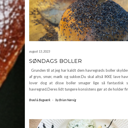
august 13, 2023
SØNDAGS BOLLER
Grunden til at jeg har kaldt dem havregrøds boller skylde
af gryn, smør, mælk og sukker.Du skal altså IKKE lave hav
lover dog at disse boller smager lige så fantastisk
havregrød.Deres lidt tungere konsistens gør at de holder fi
Brød & Bagværk
-
by
Brian Nørvig