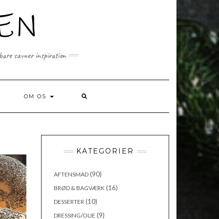
 bare savner inspiration
SEARCH
OM OS
HERE
KATEGORIER
(90)
AFTENSMAD
(16)
BRØD & BAGVÆRK
(10)
DESSERTER
(9)
DRESSING/OLIE