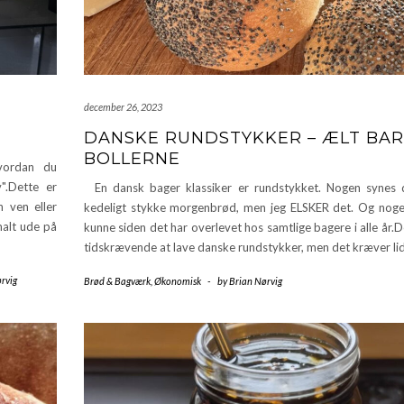
december 26, 2023
DANSKE RUNDSTYKKER – ÆLT BA
BOLLERNE
vordan du
v".Dette er
En dansk bager klassiker er rundstykket. Nogen synes 
n ven eller
kedeligt stykke morgenbrød, men jeg ELSKER det. Og nog
malt ude på
kunne siden det har overlevet hos samtlige bagere i alle år.D
tidskrævende at lave danske rundstykker, men det kræver li
rvig
Brød & Bagværk
,
Økonomisk
-
by
Brian Nørvig