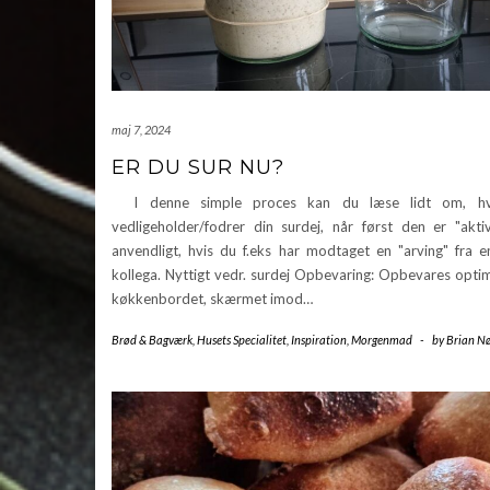
maj 7, 2024
ER DU SUR NU?
I denne simple proces kan du læse lidt om, h
vedligeholder/fodrer din surdej, når først den er "akti
anvendligt, hvis du f.eks har modtaget en "arving" fra e
kollega. Nyttigt vedr. surdej Opbevaring: Opbevares opti
køkkenbordet, skærmet imod…
Brød & Bagværk
,
Husets Specialitet
,
Inspiration
,
Morgenmad
-
by
Brian Nø