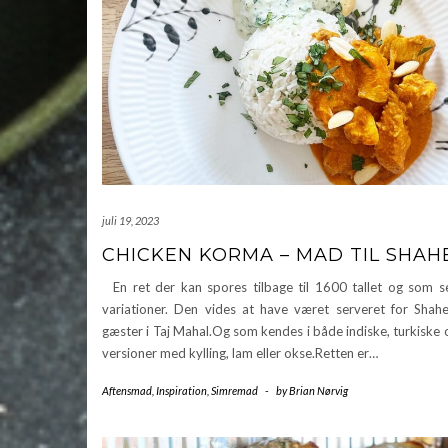
juli 19, 2023
CHICKEN KORMA – MAD TIL SHAH
En ret der kan spores tilbage til 1600 tallet og som s
variationer. Den vides at have været serveret for Shah
gæster i Taj Mahal.Og som kendes i både indiske, turkiske 
versioner med kylling, lam eller okse.Retten er…
Aftensmad
,
Inspiration
,
Simremad
-
by
Brian Nørvig