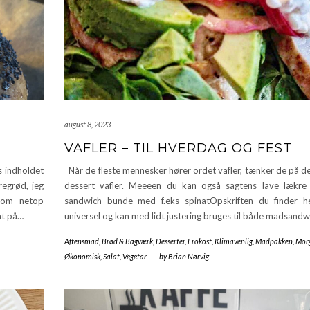
august 8, 2023
VAFLER – TIL HVERDAG OG FEST
s indholdet
Når de fleste mennesker hører ordet vafler, tænker de på de
regrød, jeg
dessert vafler. Meeeen du kan også sagtens lave lækre v
 som netop
sandwich bunde med f.eks spinatOpskriften du finder h
nt på…
universel og kan med lidt justering bruges til både madsand
Aftensmad
,
Brød & Bagværk
,
Desserter
,
Frokost
,
Klimavenlig
,
Madpakken
,
Mor
Økonomisk
,
Salat
,
Vegetar
-
by
Brian Nørvig