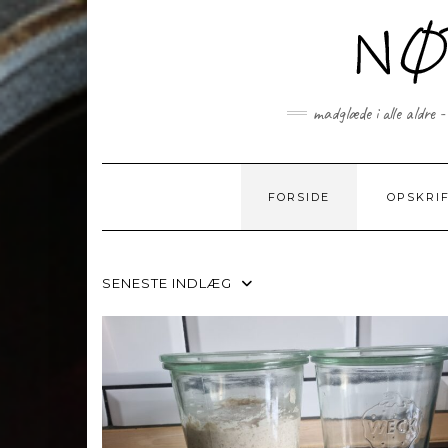
Skip
to
content
madglæde i alle aldre -
FORSIDE
OPSKRI
SENESTE INDLÆG