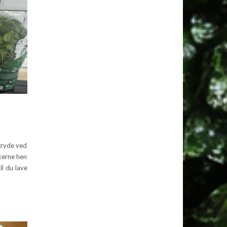
 gryde ved
nkerne hen
il du lave