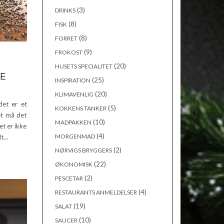
(3)
DRINKS
(8)
FISK
(8)
FORRET
(9)
FROKOST
(20)
HUSETS SPECIALITET
RE
(25)
INSPIRATION
(20)
KLIMAVENLIG
det er et
(5)
KOKKENS TANKER
et må det
(10)
MADPAKKEN
et er ikke
(4)
MORGENMAD
dt…
(2)
NØRVIGS BRYGGERS
(22)
ØKONOMISK
(2)
PESCETAR
(4)
RESTAURANTS ANMELDELSER
(19)
SALAT
(10)
SAUCER