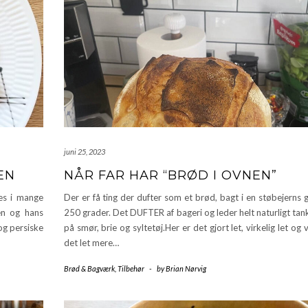
juni 25, 2023
EN
NÅR FAR HAR “BRØD I OVNEN”
es i mange
Der er få ting der dufter som et brød, bagt i en støbejerns
en og hans
250 grader. Det DUFTER af bageri og leder helt naturligt ta
og persiske
på smør, brie og syltetøj.Her er det gjort let, virkelig let og v
det let mere…
Brød & Bagværk
,
Tilbehør
-
by
Brian Nørvig