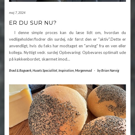
maj 7, 2024
ER DU SUR NU?
I denne simple proces kan du læse lidt om, hvordan du
vedligeholder/fodrer din surdej, når først den er "aktiv".Dette er
anvendligt, hvis du f.eks har modtaget en "arving" fra en ven eller
kollega. Nyttigt vedr. surdej Opbevaring: Opbevares optimalt ude
på køkkenbordet, skærmet imod…
Brød & Bagværk
,
Husets Specialitet
,
Inspiration
,
Morgenmad
-
by
Brian Nørvig