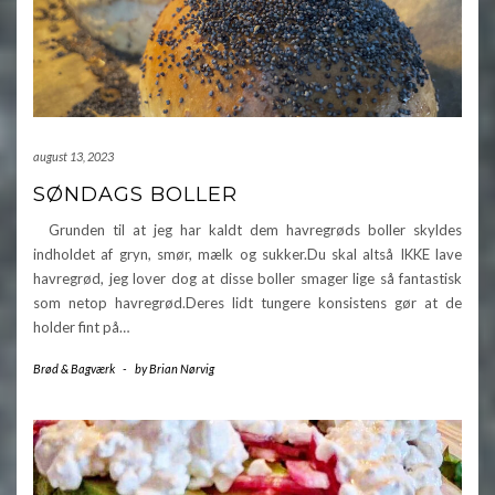
august 13, 2023
SØNDAGS BOLLER
Grunden til at jeg har kaldt dem havregrøds boller skyldes
indholdet af gryn, smør, mælk og sukker.Du skal altså IKKE lave
havregrød, jeg lover dog at disse boller smager lige så fantastisk
som netop havregrød.Deres lidt tungere konsistens gør at de
holder fint på…
Brød & Bagværk
-
by
Brian Nørvig