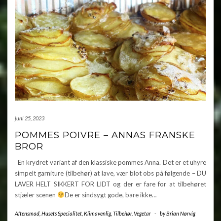
juni 25, 2023
POMMES POIVRE – ANNAS FRANSKE
BROR
En krydret variant af den klassiske pommes Anna. Det er et uhyre
simpelt garniture (tilbehør) at lave, vær blot obs på følgende – DU
LAVER HELT SIKKERT FOR LIDT og der er fare for at tilbehøret
stjæler scenen
De er sindsygt gode, bare ikke…
Aftensmad
,
Husets Specialitet
,
Klimavenlig
,
Tilbehør
,
Vegetar
-
by
Brian Nørvig