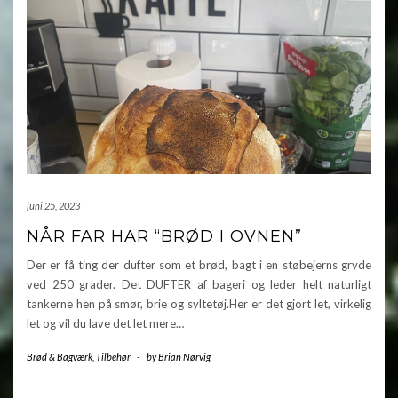
juni 25, 2023
NÅR FAR HAR “BRØD I OVNEN”
Der er få ting der dufter som et brød, bagt i en støbejerns gryde
ved 250 grader. Det DUFTER af bageri og leder helt naturligt
tankerne hen på smør, brie og syltetøj.Her er det gjort let, virkelig
let og vil du lave det let mere…
Brød & Bagværk
,
Tilbehør
-
by
Brian Nørvig