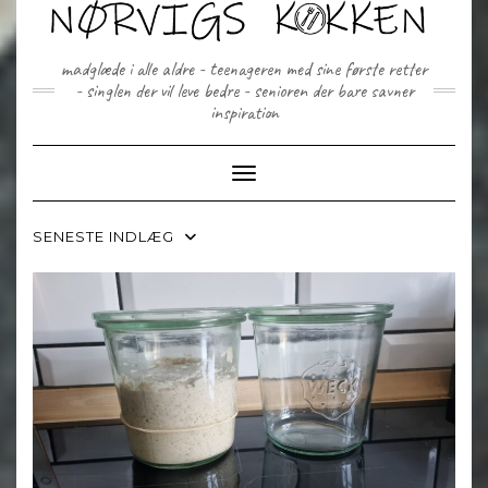
Skip
to
content
madglæde i alle aldre - teenageren med sine første retter
- singlen der vil leve bedre - senioren der bare savner
inspiration
Toggle Navigation
SENESTE INDLÆG