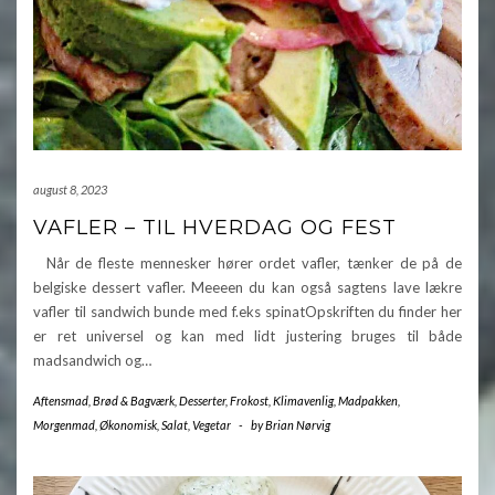
august 8, 2023
VAFLER – TIL HVERDAG OG FEST
Når de fleste mennesker hører ordet vafler, tænker de på de
belgiske dessert vafler. Meeeen du kan også sagtens lave lækre
vafler til sandwich bunde med f.eks spinatOpskriften du finder her
er ret universel og kan med lidt justering bruges til både
madsandwich og…
Aftensmad
,
Brød & Bagværk
,
Desserter
,
Frokost
,
Klimavenlig
,
Madpakken
,
Morgenmad
,
Økonomisk
,
Salat
,
Vegetar
-
by
Brian Nørvig