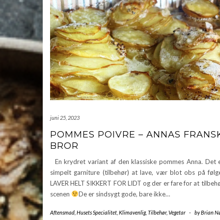
juni 25, 2023
POMMES POIVRE – ANNAS FRANS
BROR
En krydret variant af den klassiske pommes Anna. Det e
simpelt garniture (tilbehør) at lave, vær blot obs på fø
LAVER HELT SIKKERT FOR LIDT og der er fare for at tilbehø
scenen
De er sindsygt gode, bare ikke…
Aftensmad
,
Husets Specialitet
,
Klimavenlig
,
Tilbehør
,
Vegetar
-
by
Brian N