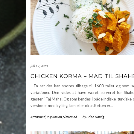
juli 19, 2023
CHICKEN KORMA – MAD TIL SHAH
En ret der kan spores tilbage til 1600 tallet og som s
variationer. Den vides at have været serveret for Shah
gæster i Taj Mahal.Og som kendes i både indiske, turkiske 
versioner med kylling, lam eller okse.Retten er…
Aftensmad
,
Inspiration
,
Simremad
-
by
Brian Nørvig