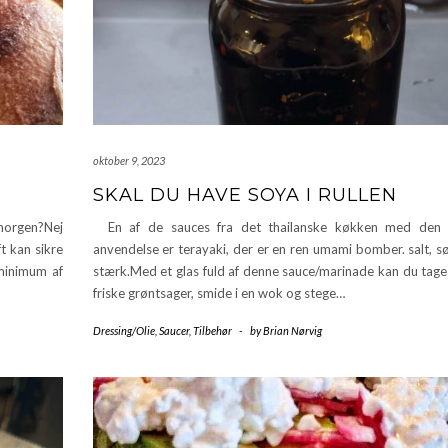
oktober 9, 2023
SKAL DU HAVE SOYA I RULLEN
 morgen?Nej
En af de sauces fra det thailanske køkken med den 
t kan sikre
anvendelse er terayaki, der er en ren umami bomber. salt, s
 minimum af
stærk.Med et glas fuld af denne sauce/marinade kan du tage 
friske grøntsager, smide i en wok og stege…
Dressing/Olie
,
Saucer
,
Tilbehør
-
by
Brian Nørvig