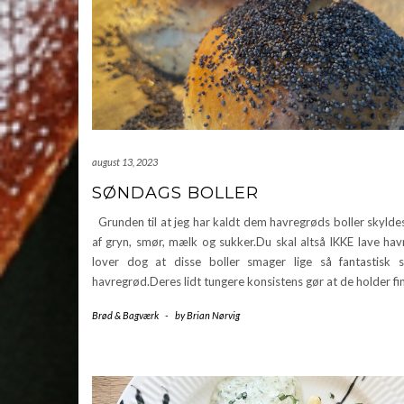
august 13, 2023
SØNDAGS BOLLER
Grunden til at jeg har kaldt dem havregrøds boller skylde
af gryn, smør, mælk og sukker.Du skal altså IKKE lave hav
lover dog at disse boller smager lige så fantastisk
havregrød.Deres lidt tungere konsistens gør at de holder fi
Brød & Bagværk
-
by
Brian Nørvig