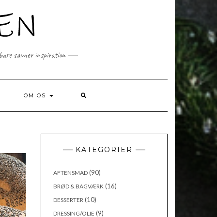
 bare savner inspiration
SEARCH
OM OS
HERE
KATEGORIER
(90)
AFTENSMAD
(16)
BRØD & BAGVÆRK
(10)
DESSERTER
(9)
DRESSING/OLIE