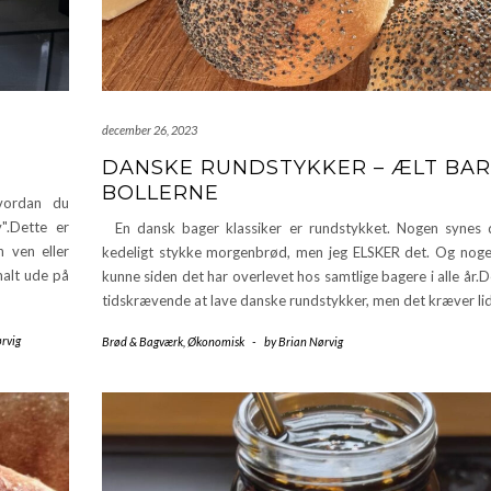
december 26, 2023
DANSKE RUNDSTYKKER – ÆLT BA
BOLLERNE
vordan du
v".Dette er
En dansk bager klassiker er rundstykket. Nogen synes 
n ven eller
kedeligt stykke morgenbrød, men jeg ELSKER det. Og nog
malt ude på
kunne siden det har overlevet hos samtlige bagere i alle år.D
tidskrævende at lave danske rundstykker, men det kræver li
rvig
Brød & Bagværk
,
Økonomisk
-
by
Brian Nørvig