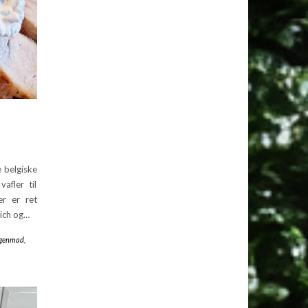
 belgiske
afler til
er er ret
wich og…
genmad
,