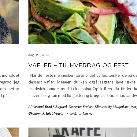
august 8, 2023
VAFLER – TIL HVERDAG OG FEST
s indholdet
Når de fleste mennesker hører ordet vafler, tænker de på de
regrød, jeg
dessert vafler. Meeeen du kan også sagtens lave lækre v
 som netop
sandwich bunde med f.eks spinatOpskriften du finder h
nt på…
universel og kan med lidt justering bruges til både madsand
Aftensmad
,
Brød & Bagværk
,
Desserter
,
Frokost
,
Klimavenlig
,
Madpakken
,
Mor
Økonomisk
,
Salat
,
Vegetar
-
by
Brian Nørvig