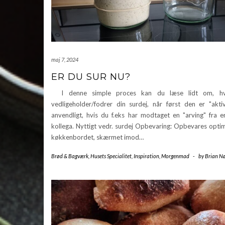
maj 7, 2024
ER DU SUR NU?
I denne simple proces kan du læse lidt om, h
vedligeholder/fodrer din surdej, når først den er "akti
anvendligt, hvis du f.eks har modtaget en "arving" fra e
kollega. Nyttigt vedr. surdej Opbevaring: Opbevares opti
køkkenbordet, skærmet imod…
Brød & Bagværk
,
Husets Specialitet
,
Inspiration
,
Morgenmad
-
by
Brian Nø