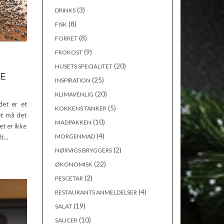
(3)
DRINKS
(8)
FISK
(8)
FORRET
(9)
FROKOST
(20)
HUSETS SPECIALITET
RE
(25)
INSPIRATION
(20)
KLIMAVENLIG
det er et
(5)
KOKKENS TANKER
et må det
(10)
MADPAKKEN
et er ikke
(4)
MORGENMAD
dt…
(2)
NØRVIGS BRYGGERS
(22)
ØKONOMISK
(2)
PESCETAR
(4)
RESTAURANTS ANMELDELSER
(19)
SALAT
(10)
SAUCER