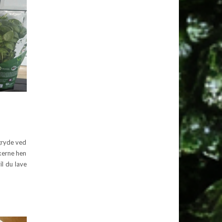
 gryde ved
nkerne hen
il du lave