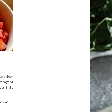
e caféer.
t sagt.At
es i alle
r
,
Salat
,