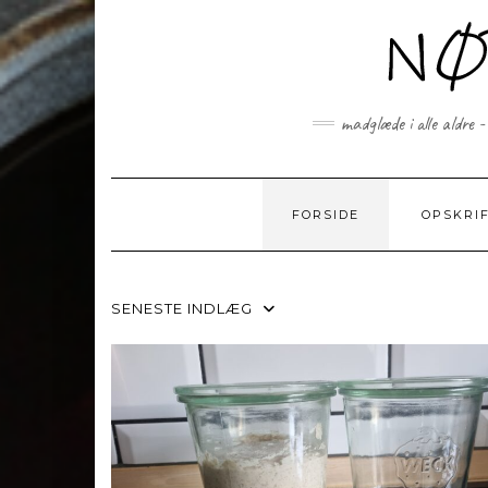
Skip
to
content
madglæde i alle aldre -
FORSIDE
OPSKRI
SENESTE INDLÆG