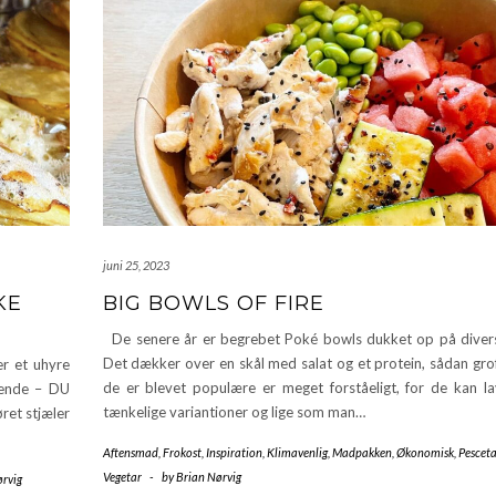
juni 25, 2023
KE
BIG BOWLS OF FIRE
De senere år er begrebet Poké bowls dukket op på divers
Det dækker over en skål med salat og et protein, sådan grof
r et uhyre
de er blevet populære er meget forståeligt, for de kan lav
lgende – DU
tænkelige variantioner og lige som man…
ret stjæler
Aftensmad
,
Frokost
,
Inspiration
,
Klimavenlig
,
Madpakken
,
Økonomisk
,
Pesceta
Vegetar
-
by
Brian Nørvig
ørvig