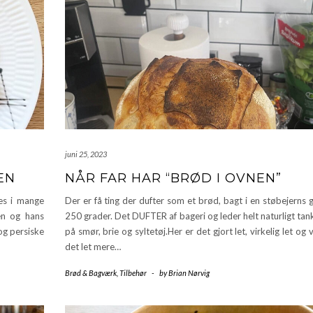
juni 25, 2023
EN
NÅR FAR HAR “BRØD I OVNEN”
es i mange
Der er få ting der dufter som et brød, bagt i en støbejerns
en og hans
250 grader. Det DUFTER af bageri og leder helt naturligt ta
og persiske
på smør, brie og syltetøj.Her er det gjort let, virkelig let og v
det let mere…
Brød & Bagværk
,
Tilbehør
-
by
Brian Nørvig