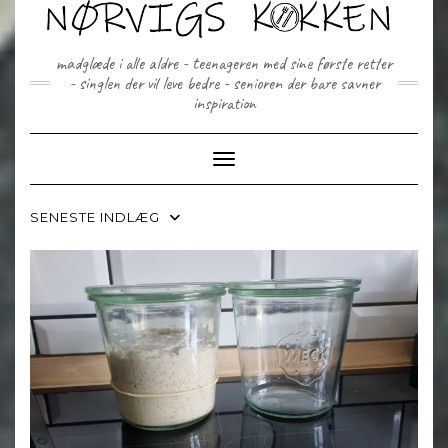
Skip
to
content
madglæde i alle aldre - teenageren med sine første retter
- singlen der vil leve bedre - senioren der bare savner
inspiration
Toggle Navigation
SENESTE INDLÆG