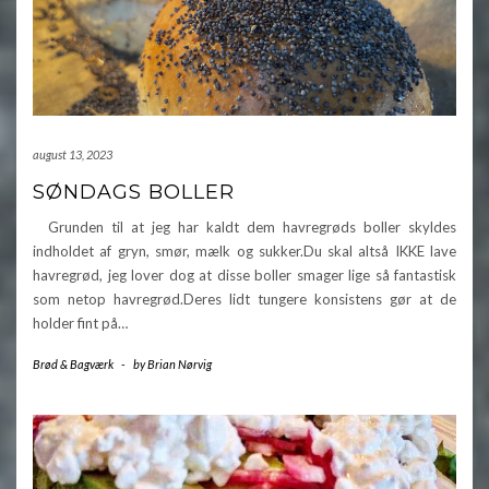
august 13, 2023
SØNDAGS BOLLER
Grunden til at jeg har kaldt dem havregrøds boller skyldes
indholdet af gryn, smør, mælk og sukker.Du skal altså IKKE lave
havregrød, jeg lover dog at disse boller smager lige så fantastisk
som netop havregrød.Deres lidt tungere konsistens gør at de
holder fint på…
Brød & Bagværk
-
by
Brian Nørvig