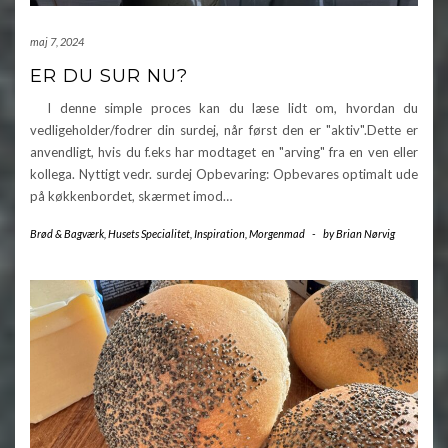
maj 7, 2024
ER DU SUR NU?
I denne simple proces kan du læse lidt om, hvordan du
vedligeholder/fodrer din surdej, når først den er "aktiv".Dette er
anvendligt, hvis du f.eks har modtaget en "arving" fra en ven eller
kollega. Nyttigt vedr. surdej Opbevaring: Opbevares optimalt ude
på køkkenbordet, skærmet imod…
Brød & Bagværk
,
Husets Specialitet
,
Inspiration
,
Morgenmad
-
by
Brian Nørvig