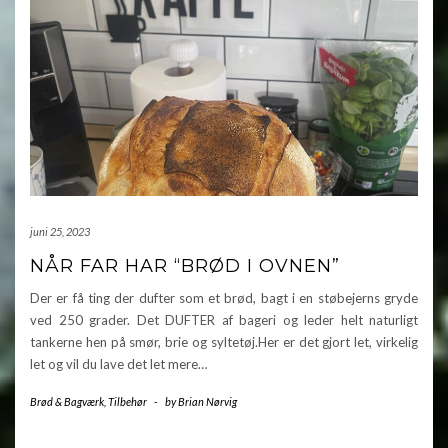
juni 25, 2023
NÅR FAR HAR “BRØD I OVNEN”
Der er få ting der dufter som et brød, bagt i en støbejerns gryde
ved 250 grader. Det DUFTER af bageri og leder helt naturligt
tankerne hen på smør, brie og syltetøj.Her er det gjort let, virkelig
let og vil du lave det let mere…
Brød & Bagværk
,
Tilbehør
-
by
Brian Nørvig