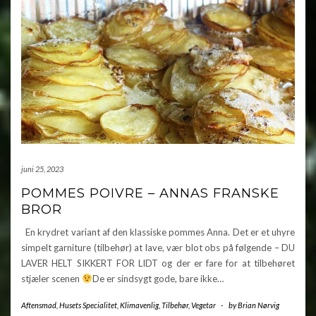
juni 25, 2023
POMMES POIVRE – ANNAS FRANSKE
BROR
En krydret variant af den klassiske pommes Anna. Det er et uhyre
simpelt garniture (tilbehør) at lave, vær blot obs på følgende – DU
LAVER HELT SIKKERT FOR LIDT og der er fare for at tilbehøret
stjæler scenen
De er sindsygt gode, bare ikke…
Aftensmad
,
Husets Specialitet
,
Klimavenlig
,
Tilbehør
,
Vegetar
-
by
Brian Nørvig