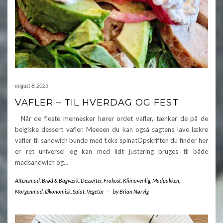
august 8, 2023
VAFLER – TIL HVERDAG OG FEST
Når de fleste mennesker hører ordet vafler, tænker de på de
belgiske dessert vafler. Meeeen du kan også sagtens lave lækre
vafler til sandwich bunde med f.eks spinatOpskriften du finder her
er ret universel og kan med lidt justering bruges til både
madsandwich og…
Aftensmad
,
Brød & Bagværk
,
Desserter
,
Frokost
,
Klimavenlig
,
Madpakken
,
Morgenmad
,
Økonomisk
,
Salat
,
Vegetar
-
by
Brian Nørvig