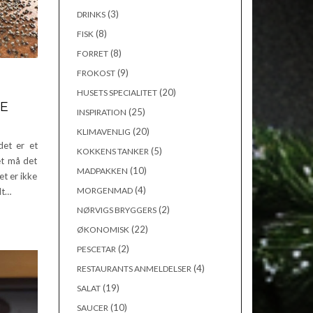
(3)
DRINKS
(8)
FISK
(8)
FORRET
(9)
FROKOST
(20)
HUSETS SPECIALITET
RE
(25)
INSPIRATION
(20)
KLIMAVENLIG
det er et
(5)
KOKKENS TANKER
et må det
(10)
MADPAKKEN
et er ikke
(4)
MORGENMAD
dt…
(2)
NØRVIGS BRYGGERS
(22)
ØKONOMISK
(2)
PESCETAR
(4)
RESTAURANTS ANMELDELSER
(19)
SALAT
(10)
SAUCER