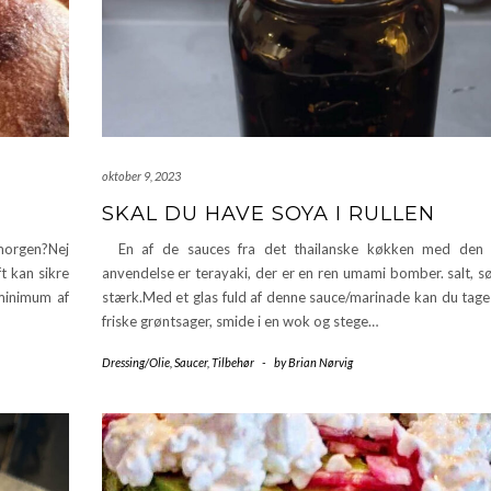
oktober 9, 2023
SKAL DU HAVE SOYA I RULLEN
 morgen?Nej
En af de sauces fra det thailanske køkken med den 
t kan sikre
anvendelse er terayaki, der er en ren umami bomber. salt, s
 minimum af
stærk.Med et glas fuld af denne sauce/marinade kan du tage 
friske grøntsager, smide i en wok og stege…
Dressing/Olie
,
Saucer
,
Tilbehør
-
by
Brian Nørvig