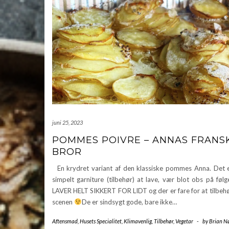
juni 25, 2023
POMMES POIVRE – ANNAS FRANS
BROR
En krydret variant af den klassiske pommes Anna. Det e
simpelt garniture (tilbehør) at lave, vær blot obs på fø
LAVER HELT SIKKERT FOR LIDT og der er fare for at tilbehø
scenen
De er sindsygt gode, bare ikke…
Aftensmad
,
Husets Specialitet
,
Klimavenlig
,
Tilbehør
,
Vegetar
-
by
Brian N