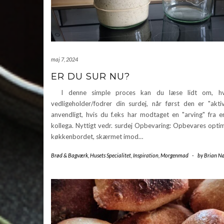
maj 7, 2024
ER DU SUR NU?
I denne simple proces kan du læse lidt om, h
vedligeholder/fodrer din surdej, når først den er "akti
anvendligt, hvis du f.eks har modtaget en "arving" fra e
kollega. Nyttigt vedr. surdej Opbevaring: Opbevares opti
køkkenbordet, skærmet imod…
Brød & Bagværk
,
Husets Specialitet
,
Inspiration
,
Morgenmad
-
by
Brian Nø