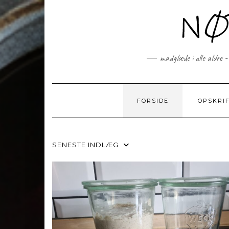
Skip
to
content
madglæde i alle aldre -
FORSIDE
OPSKRI
SENESTE INDLÆG