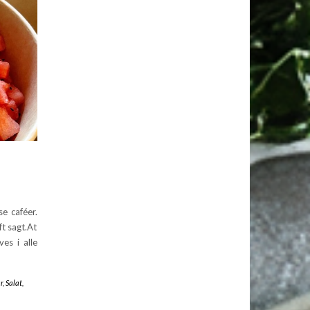
e caféer.
t sagt.At
es i alle
r
,
Salat
,