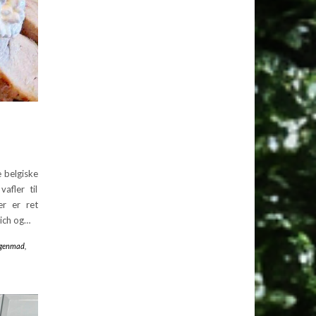
 belgiske
afler til
er er ret
wich og…
genmad
,