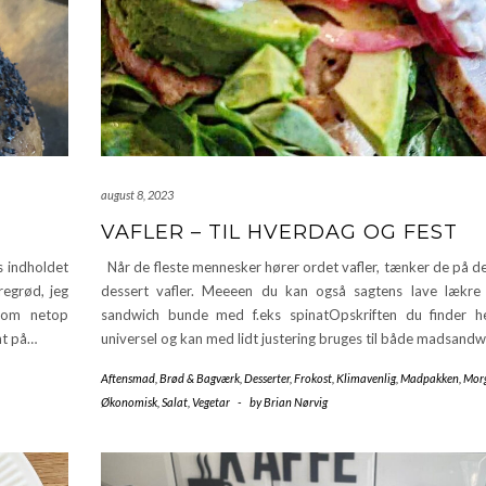
august 8, 2023
VAFLER – TIL HVERDAG OG FEST
s indholdet
Når de fleste mennesker hører ordet vafler, tænker de på de
regrød, jeg
dessert vafler. Meeeen du kan også sagtens lave lækre v
 som netop
sandwich bunde med f.eks spinatOpskriften du finder h
nt på…
universel og kan med lidt justering bruges til både madsand
Aftensmad
,
Brød & Bagværk
,
Desserter
,
Frokost
,
Klimavenlig
,
Madpakken
,
Mor
Økonomisk
,
Salat
,
Vegetar
-
by
Brian Nørvig