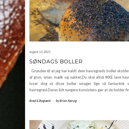
august 13, 2023
SØNDAGS BOLLER
Grunden til at jeg har kaldt dem havregrøds boller skylde
af gryn, smør, mælk og sukker.Du skal altså IKKE lave hav
lover dog at disse boller smager lige så fantastisk
havregrød.Deres lidt tungere konsistens gør at de holder fi
Brød & Bagværk
-
by
Brian Nørvig