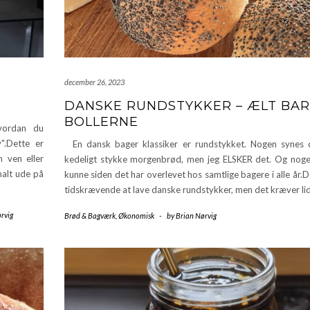
december 26, 2023
DANSKE RUNDSTYKKER – ÆLT BA
BOLLERNE
vordan du
v".Dette er
En dansk bager klassiker er rundstykket. Nogen synes 
n ven eller
kedeligt stykke morgenbrød, men jeg ELSKER det. Og nog
malt ude på
kunne siden det har overlevet hos samtlige bagere i alle år.D
tidskrævende at lave danske rundstykker, men det kræver li
rvig
Brød & Bagværk
,
Økonomisk
-
by
Brian Nørvig