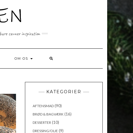
 bare savner inspiration
SEARCH
OM OS
HERE
KATEGORIER
(90)
AFTENSMAD
(16)
BRØD & BAGVÆRK
(10)
DESSERTER
(9)
DRESSING/OLIE