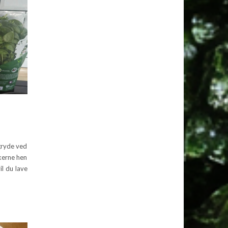
 gryde ved
nkerne hen
il du lave