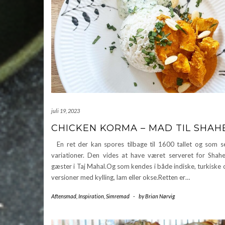
juli 19, 2023
CHICKEN KORMA – MAD TIL SHAH
En ret der kan spores tilbage til 1600 tallet og som s
variationer. Den vides at have været serveret for Shah
gæster i Taj Mahal.Og som kendes i både indiske, turkiske 
versioner med kylling, lam eller okse.Retten er…
Aftensmad
,
Inspiration
,
Simremad
-
by
Brian Nørvig