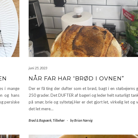
juni 25, 2023
EN
NÅR FAR HAR “BRØD I OVNEN”
es i mange
Der er få ting der dufter som et brød, bagt i en støbejerns
en og hans
250 grader. Det DUFTER af bageri og leder helt naturligt ta
og persiske
på smør, brie og syltetøj.Her er det gjort let, virkelig let og v
det let mere…
Brød & Bagværk
,
Tilbehør
-
by
Brian Nørvig