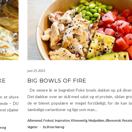
juni 25, 2023
KE
BIG BOWLS OF FIRE
De senere år er begrebet Poké bowls dukket op på divers
Det dækker over en skål med salat og et protein, sådan grof
r et uhyre
de er blevet populære er meget forståeligt, for de kan lav
lgende – DU
tænkelige variantioner og lige som man…
ret stjæler
Aftensmad
,
Frokost
,
Inspiration
,
Klimavenlig
,
Madpakken
,
Økonomisk
,
Pesceta
Vegetar
-
by
Brian Nørvig
ørvig