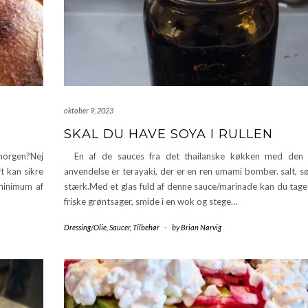
oktober 9, 2023
SKAL DU HAVE SOYA I RULLEN
 morgen?Nej
En af de sauces fra det thailanske køkken med den 
t kan sikre
anvendelse er terayaki, der er en ren umami bomber. salt, s
 minimum af
stærk.Med et glas fuld af denne sauce/marinade kan du tage 
friske grøntsager, smide i en wok og stege…
Dressing/Olie
,
Saucer
,
Tilbehør
-
by
Brian Nørvig