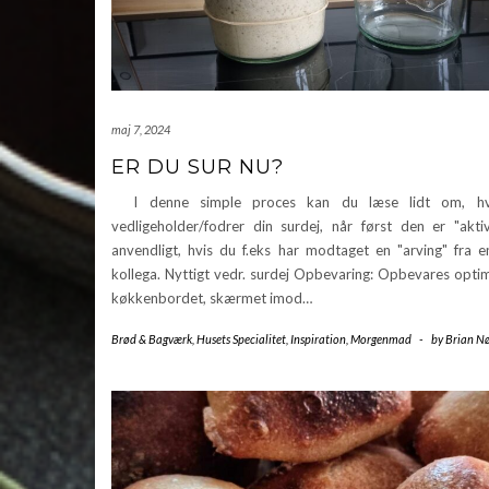
maj 7, 2024
ER DU SUR NU?
I denne simple proces kan du læse lidt om, h
vedligeholder/fodrer din surdej, når først den er "akti
anvendligt, hvis du f.eks har modtaget en "arving" fra e
kollega. Nyttigt vedr. surdej Opbevaring: Opbevares opti
køkkenbordet, skærmet imod…
Brød & Bagværk
,
Husets Specialitet
,
Inspiration
,
Morgenmad
-
by
Brian Nø