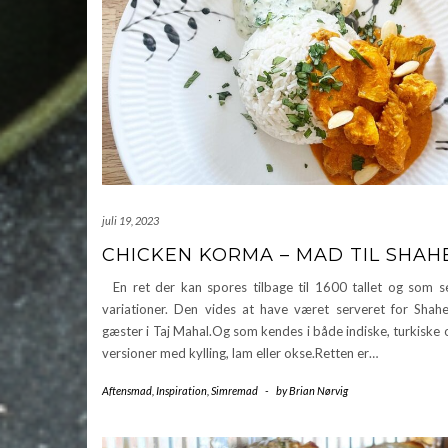
juli 19, 2023
CHICKEN KORMA – MAD TIL SHAH
En ret der kan spores tilbage til 1600 tallet og som s
variationer. Den vides at have været serveret for Shah
gæster i Taj Mahal.Og som kendes i både indiske, turkiske 
versioner med kylling, lam eller okse.Retten er…
Aftensmad
,
Inspiration
,
Simremad
-
by
Brian Nørvig