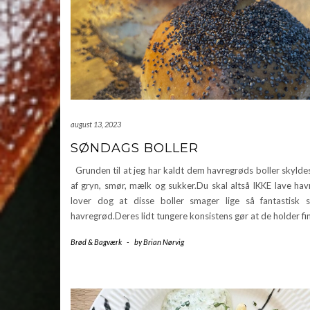
august 13, 2023
SØNDAGS BOLLER
Grunden til at jeg har kaldt dem havregrøds boller skylde
af gryn, smør, mælk og sukker.Du skal altså IKKE lave hav
lover dog at disse boller smager lige så fantastisk
havregrød.Deres lidt tungere konsistens gør at de holder fi
Brød & Bagværk
-
by
Brian Nørvig