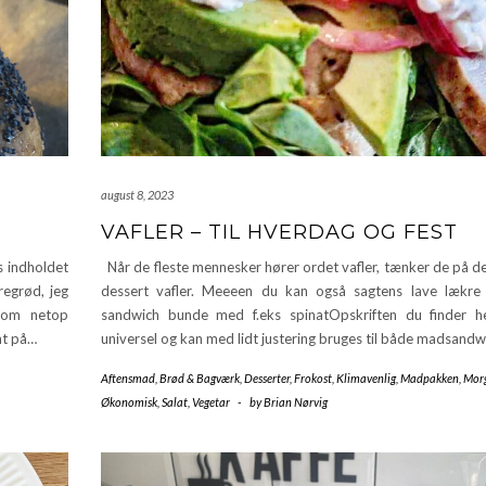
august 8, 2023
VAFLER – TIL HVERDAG OG FEST
s indholdet
Når de fleste mennesker hører ordet vafler, tænker de på de
regrød, jeg
dessert vafler. Meeeen du kan også sagtens lave lækre v
 som netop
sandwich bunde med f.eks spinatOpskriften du finder h
nt på…
universel og kan med lidt justering bruges til både madsand
Aftensmad
,
Brød & Bagværk
,
Desserter
,
Frokost
,
Klimavenlig
,
Madpakken
,
Mor
Økonomisk
,
Salat
,
Vegetar
-
by
Brian Nørvig