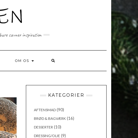
 bare savner inspiration
SEARCH
OM OS
HERE
KATEGORIER
(90)
AFTENSMAD
(16)
BRØD & BAGVÆRK
(10)
DESSERTER
(9)
DRESSING/OLIE