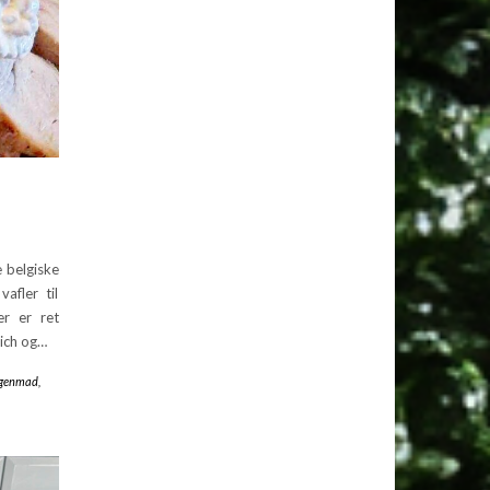
 belgiske
afler til
er er ret
wich og…
genmad
,