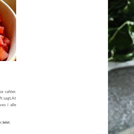
e caféer.
t sagt.At
es i alle
r
,
Salat
,