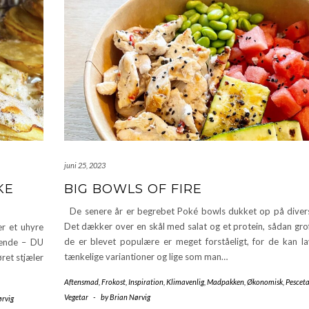
juni 25, 2023
KE
BIG BOWLS OF FIRE
De senere år er begrebet Poké bowls dukket op på divers
Det dækker over en skål med salat og et protein, sådan grof
r et uhyre
de er blevet populære er meget forståeligt, for de kan lav
lgende – DU
tænkelige variantioner og lige som man…
ret stjæler
Aftensmad
,
Frokost
,
Inspiration
,
Klimavenlig
,
Madpakken
,
Økonomisk
,
Pesceta
Vegetar
-
by
Brian Nørvig
ørvig