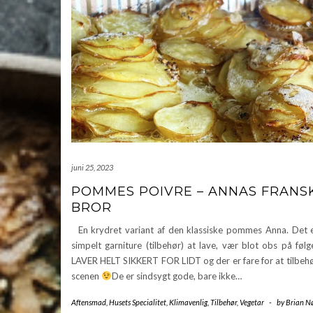
juni 25, 2023
POMMES POIVRE – ANNAS FRANS
BROR
En krydret variant af den klassiske pommes Anna. Det e
simpelt garniture (tilbehør) at lave, vær blot obs på fø
LAVER HELT SIKKERT FOR LIDT og der er fare for at tilbehø
scenen
De er sindsygt gode, bare ikke…
Aftensmad
,
Husets Specialitet
,
Klimavenlig
,
Tilbehør
,
Vegetar
-
by
Brian N