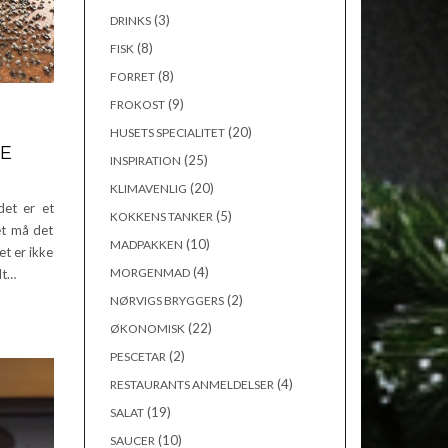
(3)
DRINKS
(8)
FISK
(8)
FORRET
(9)
FROKOST
(20)
HUSETS SPECIALITET
RE
(25)
INSPIRATION
(20)
KLIMAVENLIG
det er et
(5)
KOKKENS TANKER
et må det
(10)
MADPAKKEN
et er ikke
(4)
MORGENMAD
dt…
(2)
NØRVIGS BRYGGERS
(22)
ØKONOMISK
(2)
PESCETAR
(4)
RESTAURANTS ANMELDELSER
(19)
SALAT
(10)
SAUCER