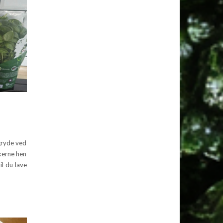
 gryde ved
nkerne hen
il du lave