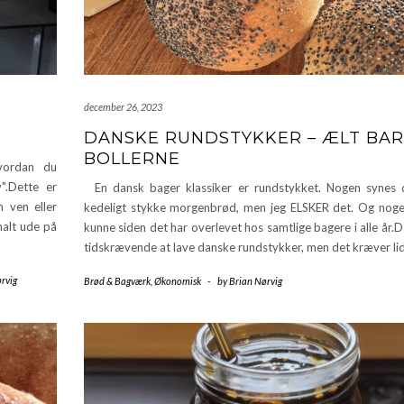
december 26, 2023
DANSKE RUNDSTYKKER – ÆLT BA
BOLLERNE
vordan du
v".Dette er
En dansk bager klassiker er rundstykket. Nogen synes 
n ven eller
kedeligt stykke morgenbrød, men jeg ELSKER det. Og nog
malt ude på
kunne siden det har overlevet hos samtlige bagere i alle år.D
tidskrævende at lave danske rundstykker, men det kræver li
rvig
Brød & Bagværk
,
Økonomisk
-
by
Brian Nørvig