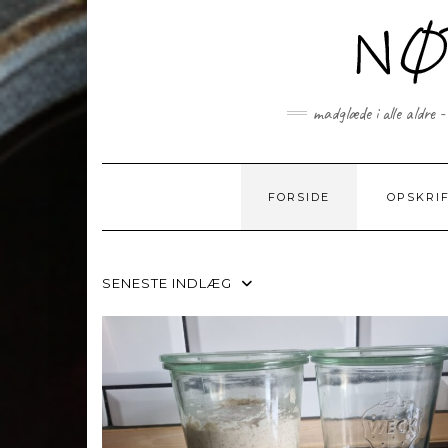
Skip
to
content
madglæde i alle aldre -
FORSIDE
OPSKRI
SENESTE INDLÆG