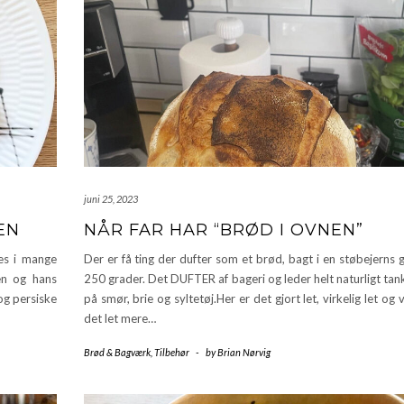
juni 25, 2023
EN
NÅR FAR HAR “BRØD I OVNEN”
es i mange
Der er få ting der dufter som et brød, bagt i en støbejerns
en og hans
250 grader. Det DUFTER af bageri og leder helt naturligt ta
og persiske
på smør, brie og syltetøj.Her er det gjort let, virkelig let og v
det let mere…
Brød & Bagværk
,
Tilbehør
-
by
Brian Nørvig