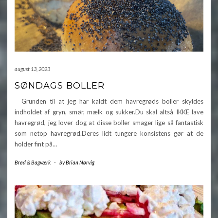
august 13, 2023
SØNDAGS BOLLER
Grunden til at jeg har kaldt dem havregrøds boller skyldes
indholdet af gryn, smør, mælk og sukker.Du skal altså IKKE lave
havregrød, jeg lover dog at disse boller smager lige så fantastisk
som netop havregrød.Deres lidt tungere konsistens gør at de
holder fint på…
Brød & Bagværk
-
by
Brian Nørvig