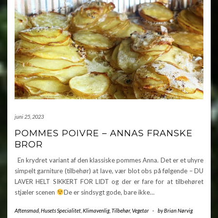
juni 25, 2023
POMMES POIVRE – ANNAS FRANSKE
BROR
En krydret variant af den klassiske pommes Anna. Det er et uhyre
simpelt garniture (tilbehør) at lave, vær blot obs på følgende – DU
LAVER HELT SIKKERT FOR LIDT og der er fare for at tilbehøret
stjæler scenen
De er sindsygt gode, bare ikke…
Aftensmad
,
Husets Specialitet
,
Klimavenlig
,
Tilbehør
,
Vegetar
-
by
Brian Nørvig