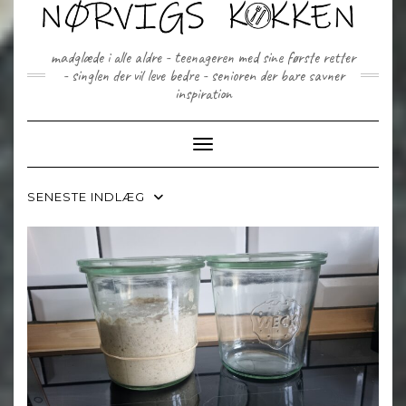
Skip
to
content
madglæde i alle aldre - teenageren med sine første retter
- singlen der vil leve bedre - senioren der bare savner
inspiration
Toggle Navigation
SENESTE INDLÆG