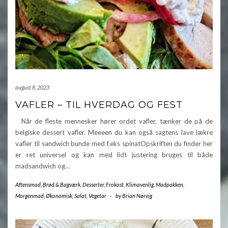
august 8, 2023
VAFLER – TIL HVERDAG OG FEST
Når de fleste mennesker hører ordet vafler, tænker de på de
belgiske dessert vafler. Meeeen du kan også sagtens lave lækre
vafler til sandwich bunde med f.eks spinatOpskriften du finder her
er ret universel og kan med lidt justering bruges til både
madsandwich og…
Aftensmad
,
Brød & Bagværk
,
Desserter
,
Frokost
,
Klimavenlig
,
Madpakken
,
Morgenmad
,
Økonomisk
,
Salat
,
Vegetar
-
by
Brian Nørvig