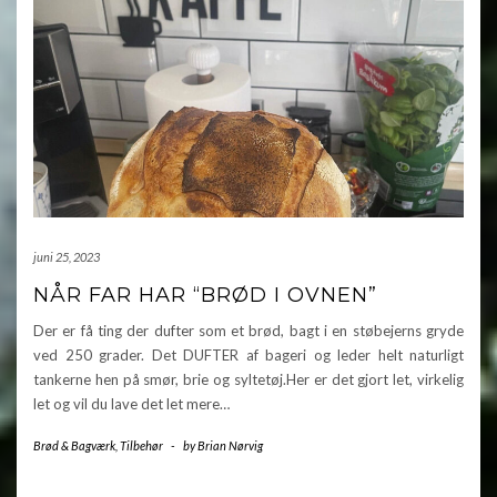
juni 25, 2023
NÅR FAR HAR “BRØD I OVNEN”
Der er få ting der dufter som et brød, bagt i en støbejerns gryde
ved 250 grader. Det DUFTER af bageri og leder helt naturligt
tankerne hen på smør, brie og syltetøj.Her er det gjort let, virkelig
let og vil du lave det let mere…
Brød & Bagværk
,
Tilbehør
-
by
Brian Nørvig