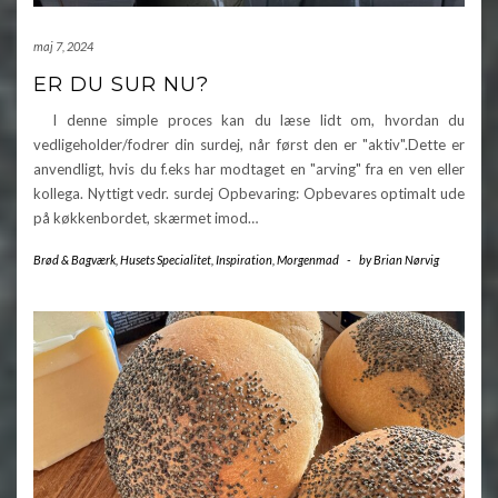
maj 7, 2024
ER DU SUR NU?
I denne simple proces kan du læse lidt om, hvordan du
vedligeholder/fodrer din surdej, når først den er "aktiv".Dette er
anvendligt, hvis du f.eks har modtaget en "arving" fra en ven eller
kollega. Nyttigt vedr. surdej Opbevaring: Opbevares optimalt ude
på køkkenbordet, skærmet imod…
Brød & Bagværk
,
Husets Specialitet
,
Inspiration
,
Morgenmad
-
by
Brian Nørvig