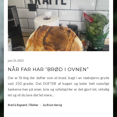
juni 25, 2023
NÅR FAR HAR “BRØD I OVNEN”
Der er få ting der dufter som et brød, bagt i en støbejerns gryde
ved 250 grader. Det DUFTER af bageri og leder helt naturligt
tankerne hen på smør, brie og syltetøj.Her er det gjort let, virkelig
let og vil du lave det let mere…
Brød & Bagværk
,
Tilbehør
-
by
Brian Nørvig