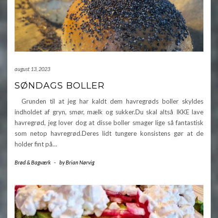
august 13, 2023
SØNDAGS BOLLER
Grunden til at jeg har kaldt dem havregrøds boller skyldes
indholdet af gryn, smør, mælk og sukker.Du skal altså IKKE lave
havregrød, jeg lover dog at disse boller smager lige så fantastisk
som netop havregrød.Deres lidt tungere konsistens gør at de
holder fint på…
Brød & Bagværk
-
by
Brian Nørvig