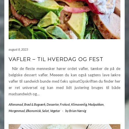
august 8, 2023
VAFLER – TIL HVERDAG OG FEST
Når de fleste mennesker hører ordet vafler, tænker de på de
belgiske dessert vafler. Meeeen du kan også sagtens lave lækre
vafler til sandwich bunde med f.eks spinatOpskriften du finder her
er ret universel og kan med lidt justering bruges til både
madsandwich og…
Aftensmad
,
Brød & Bagværk
,
Desserter
,
Frokost
,
Klimavenlig
,
Madpakken
,
Morgenmad
,
Økonomisk
,
Salat
,
Vegetar
-
by
Brian Nørvig