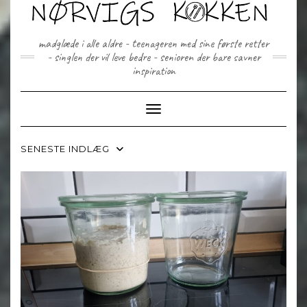
Skip
to
content
madglæde i alle aldre - teenageren med sine første retter
- singlen der vil leve bedre - senioren der bare savner
inspiration
Toggle Navigation
SENESTE INDLÆG