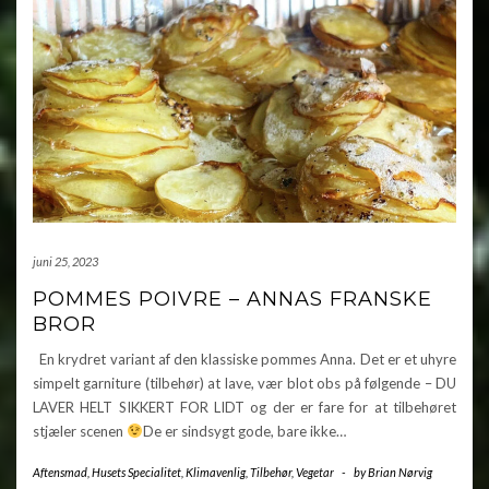
juni 25, 2023
POMMES POIVRE – ANNAS FRANSKE
BROR
En krydret variant af den klassiske pommes Anna. Det er et uhyre
simpelt garniture (tilbehør) at lave, vær blot obs på følgende – DU
LAVER HELT SIKKERT FOR LIDT og der er fare for at tilbehøret
stjæler scenen
De er sindsygt gode, bare ikke…
Aftensmad
,
Husets Specialitet
,
Klimavenlig
,
Tilbehør
,
Vegetar
-
by
Brian Nørvig