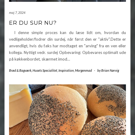
maj 7, 2024
ER DU SUR NU?
I denne simple proces kan du læse lidt om, hvordan du
vedligeholder/fodrer din surdej, når først den er "aktiv".Dette er
anvendligt, hvis du f.eks har modtaget en "arving" fra en ven eller
kollega. Nyttigt vedr. surdej Opbevaring: Opbevares optimalt ude
på køkkenbordet, skærmet imod…
Brød & Bagværk
,
Husets Specialitet
,
Inspiration
,
Morgenmad
-
by
Brian Nørvig