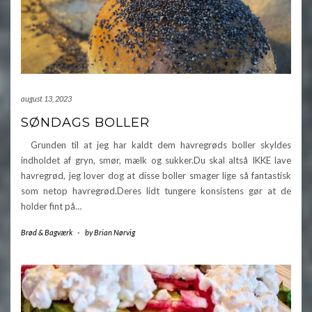
august 13, 2023
SØNDAGS BOLLER
Grunden til at jeg har kaldt dem havregrøds boller skyldes
indholdet af gryn, smør, mælk og sukker.Du skal altså IKKE lave
havregrød, jeg lover dog at disse boller smager lige så fantastisk
som netop havregrød.Deres lidt tungere konsistens gør at de
holder fint på…
Brød & Bagværk
-
by
Brian Nørvig