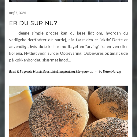
maj 7, 2024
ER DU SUR NU?
I denne simple proces kan du læse lidt om, hvordan du
vedligeholder/fodrer din surdej, når først den er "aktiv".Dette er
anvendligt, hvis du f.eks har modtaget en "arving" fra en ven eller
kollega. Nyttigt vedr. surdej Opbevaring: Opbevares optimalt ude
på køkkenbordet, skærmet imod…
Brød & Bagværk
,
Husets Specialitet
,
Inspiration
,
Morgenmad
-
by
Brian Nørvig