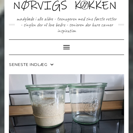
Skip
to
content
madglæde i alle aldre - teenageren med sine første retter
- singlen der vil leve bedre - senioren der bare savner
inspiration
Toggle Navigation
SENESTE INDLÆG