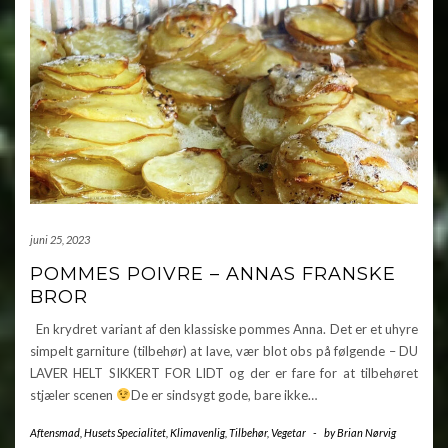
juni 25, 2023
POMMES POIVRE – ANNAS FRANSKE
BROR
En krydret variant af den klassiske pommes Anna. Det er et uhyre
simpelt garniture (tilbehør) at lave, vær blot obs på følgende – DU
LAVER HELT SIKKERT FOR LIDT og der er fare for at tilbehøret
stjæler scenen
De er sindsygt gode, bare ikke…
Aftensmad
,
Husets Specialitet
,
Klimavenlig
,
Tilbehør
,
Vegetar
-
by
Brian Nørvig