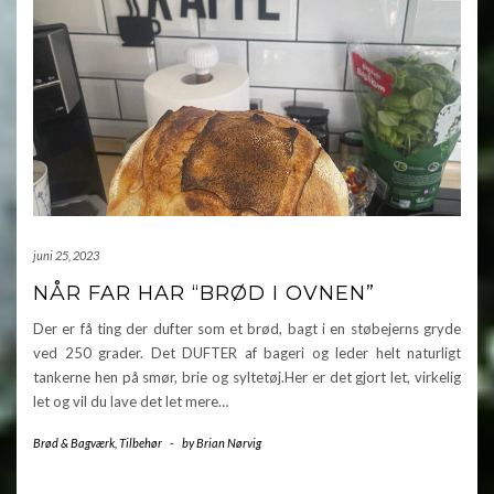
juni 25, 2023
NÅR FAR HAR “BRØD I OVNEN”
Der er få ting der dufter som et brød, bagt i en støbejerns gryde
ved 250 grader. Det DUFTER af bageri og leder helt naturligt
tankerne hen på smør, brie og syltetøj.Her er det gjort let, virkelig
let og vil du lave det let mere…
Brød & Bagværk
,
Tilbehør
-
by
Brian Nørvig