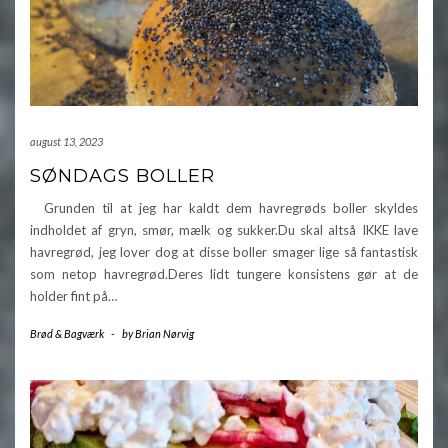
august 13, 2023
SØNDAGS BOLLER
Grunden til at jeg har kaldt dem havregrøds boller skyldes
indholdet af gryn, smør, mælk og sukker.Du skal altså IKKE lave
havregrød, jeg lover dog at disse boller smager lige så fantastisk
som netop havregrød.Deres lidt tungere konsistens gør at de
holder fint på…
Brød & Bagværk
-
by
Brian Nørvig