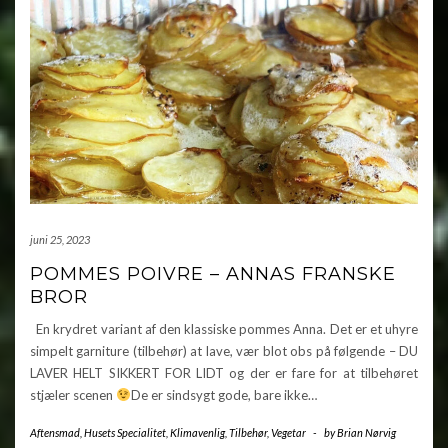
juni 25, 2023
POMMES POIVRE – ANNAS FRANSKE
BROR
En krydret variant af den klassiske pommes Anna. Det er et uhyre
simpelt garniture (tilbehør) at lave, vær blot obs på følgende – DU
LAVER HELT SIKKERT FOR LIDT og der er fare for at tilbehøret
stjæler scenen
De er sindsygt gode, bare ikke…
Aftensmad
,
Husets Specialitet
,
Klimavenlig
,
Tilbehør
,
Vegetar
-
by
Brian Nørvig