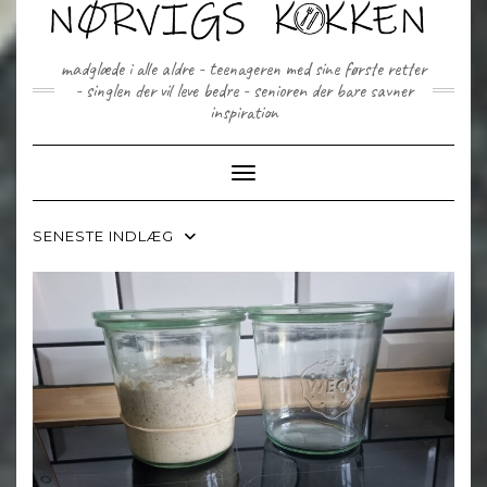
Skip
to
content
madglæde i alle aldre - teenageren med sine første retter
- singlen der vil leve bedre - senioren der bare savner
inspiration
Toggle Navigation
SENESTE INDLÆG