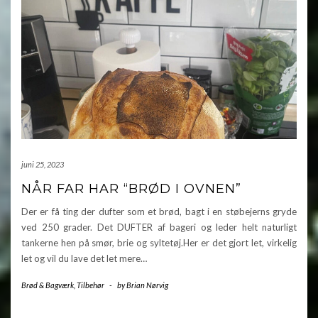
juni 25, 2023
NÅR FAR HAR “BRØD I OVNEN”
Der er få ting der dufter som et brød, bagt i en støbejerns gryde
ved 250 grader. Det DUFTER af bageri og leder helt naturligt
tankerne hen på smør, brie og syltetøj.Her er det gjort let, virkelig
let og vil du lave det let mere…
Brød & Bagværk
,
Tilbehør
-
by
Brian Nørvig