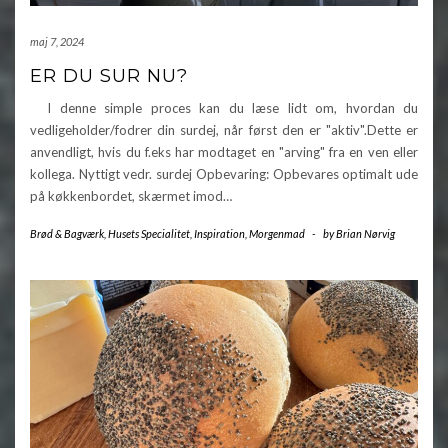
maj 7, 2024
ER DU SUR NU?
I denne simple proces kan du læse lidt om, hvordan du
vedligeholder/fodrer din surdej, når først den er "aktiv".Dette er
anvendligt, hvis du f.eks har modtaget en "arving" fra en ven eller
kollega. Nyttigt vedr. surdej Opbevaring: Opbevares optimalt ude
på køkkenbordet, skærmet imod…
Brød & Bagværk
,
Husets Specialitet
,
Inspiration
,
Morgenmad
-
by
Brian Nørvig