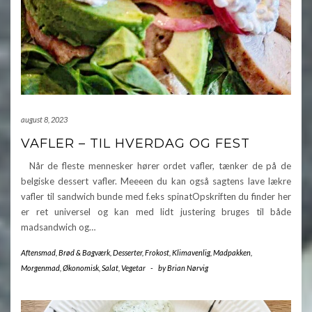
august 8, 2023
VAFLER – TIL HVERDAG OG FEST
Når de fleste mennesker hører ordet vafler, tænker de på de
belgiske dessert vafler. Meeeen du kan også sagtens lave lækre
vafler til sandwich bunde med f.eks spinatOpskriften du finder her
er ret universel og kan med lidt justering bruges til både
madsandwich og…
Aftensmad
,
Brød & Bagværk
,
Desserter
,
Frokost
,
Klimavenlig
,
Madpakken
,
Morgenmad
,
Økonomisk
,
Salat
,
Vegetar
-
by
Brian Nørvig