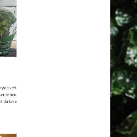
 gryde ved
nkerne hen
il du lave