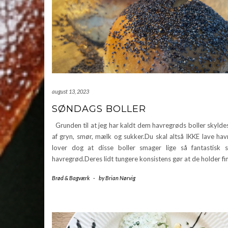
august 13, 2023
SØNDAGS BOLLER
Grunden til at jeg har kaldt dem havregrøds boller skylde
af gryn, smør, mælk og sukker.Du skal altså IKKE lave hav
lover dog at disse boller smager lige så fantastisk
havregrød.Deres lidt tungere konsistens gør at de holder fi
Brød & Bagværk
-
by
Brian Nørvig