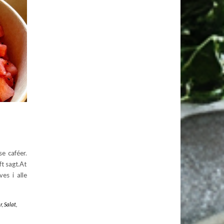
e caféer.
t sagt.At
es i alle
r
,
Salat
,