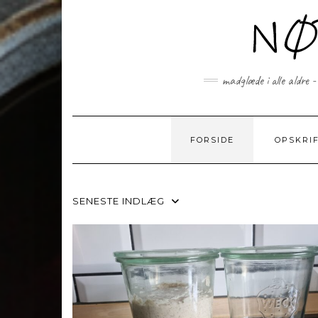
Skip
to
content
madglæde i alle aldre -
FORSIDE
OPSKRI
SENESTE INDLÆG