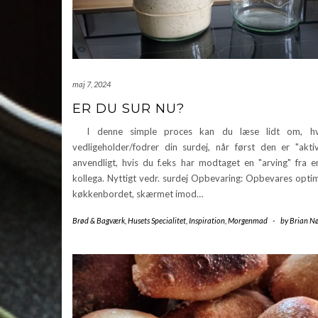
maj 7, 2024
ER DU SUR NU?
I denne simple proces kan du læse lidt om, h
vedligeholder/fodrer din surdej, når først den er "akti
anvendligt, hvis du f.eks har modtaget en "arving" fra e
kollega. Nyttigt vedr. surdej Opbevaring: Opbevares opti
køkkenbordet, skærmet imod…
Brød & Bagværk
,
Husets Specialitet
,
Inspiration
,
Morgenmad
-
by
Brian Nø