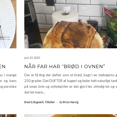
juni 25, 2023
EN
NÅR FAR HAR “BRØD I OVNEN”
es i mange
Der er få ting der dufter som et brød, bagt i en støbejerns
en og hans
250 grader. Det DUFTER af bageri og leder helt naturligt ta
og persiske
på smør, brie og syltetøj.Her er det gjort let, virkelig let og v
det let mere…
Brød & Bagværk
,
Tilbehør
-
by
Brian Nørvig