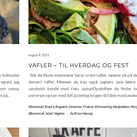
august 8, 2023
VAFLER – TIL HVERDAG OG FEST
s indholdet
Når de fleste mennesker hører ordet vafler, tænker de på de
regrød, jeg
dessert vafler. Meeeen du kan også sagtens lave lækre v
 som netop
sandwich bunde med f.eks spinatOpskriften du finder h
nt på…
universel og kan med lidt justering bruges til både madsand
Aftensmad
,
Brød & Bagværk
,
Desserter
,
Frokost
,
Klimavenlig
,
Madpakken
,
Mor
Økonomisk
,
Salat
,
Vegetar
-
by
Brian Nørvig