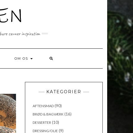
 bare savner inspiration
SEARCH
OM OS
HERE
KATEGORIER
(90)
AFTENSMAD
(16)
BRØD & BAGVÆRK
(10)
DESSERTER
(9)
DRESSING/OLIE