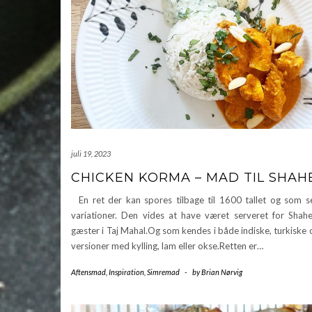
juli 19, 2023
CHICKEN KORMA – MAD TIL SHAH
En ret der kan spores tilbage til 1600 tallet og som s
variationer. Den vides at have været serveret for Shah
gæster i Taj Mahal.Og som kendes i både indiske, turkiske 
versioner med kylling, lam eller okse.Retten er…
Aftensmad
,
Inspiration
,
Simremad
-
by
Brian Nørvig