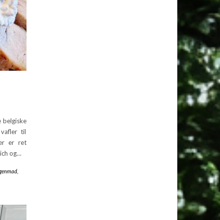
 belgiske
afler til
er er ret
wich og…
genmad
,