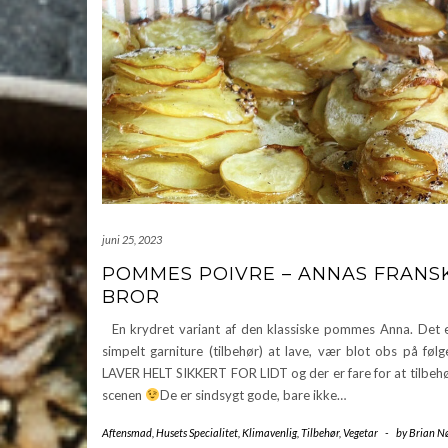
juni 25, 2023
POMMES POIVRE – ANNAS FRANS
BROR
En krydret variant af den klassiske pommes Anna. Det e
simpelt garniture (tilbehør) at lave, vær blot obs på fø
LAVER HELT SIKKERT FOR LIDT og der er fare for at tilbehø
scenen
De er sindsygt gode, bare ikke…
Aftensmad
,
Husets Specialitet
,
Klimavenlig
,
Tilbehør
,
Vegetar
-
by
Brian N