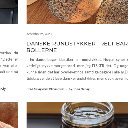
december 26, 2023
DANSKE RUNDSTYKKER – ÆLT BA
BOLLERNE
vordan du
v".Dette er
En dansk bager klassiker er rundstykket. Nogen synes 
n ven eller
kedeligt stykke morgenbrød, men jeg ELSKER det. Og nog
malt ude på
kunne siden det har overlevet hos samtlige bagere i alle år.D
tidskrævende at lave danske rundstykker, men det kræver li
rvig
Brød & Bagværk
,
Økonomisk
-
by
Brian Nørvig