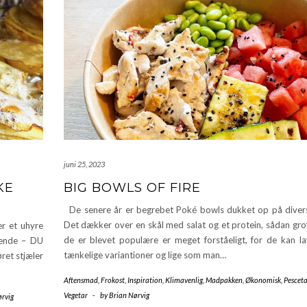
juni 25, 2023
KE
BIG BOWLS OF FIRE
De senere år er begrebet Poké bowls dukket op på divers
Det dækker over en skål med salat og et protein, sådan grof
r et uhyre
de er blevet populære er meget forståeligt, for de kan lav
lgende – DU
tænkelige variantioner og lige som man…
ret stjæler
Aftensmad
,
Frokost
,
Inspiration
,
Klimavenlig
,
Madpakken
,
Økonomisk
,
Pesceta
Vegetar
-
by
Brian Nørvig
ørvig