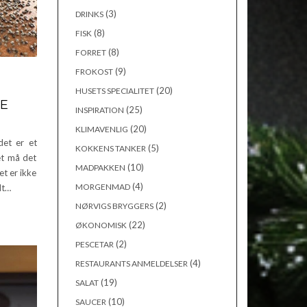
(3)
DRINKS
(8)
FISK
(8)
FORRET
(9)
FROKOST
(20)
HUSETS SPECIALITET
RE
(25)
INSPIRATION
(20)
KLIMAVENLIG
det er et
(5)
KOKKENS TANKER
et må det
(10)
MADPAKKEN
et er ikke
(4)
MORGENMAD
dt…
(2)
NØRVIGS BRYGGERS
(22)
ØKONOMISK
(2)
PESCETAR
(4)
RESTAURANTS ANMELDELSER
(19)
SALAT
(10)
SAUCER