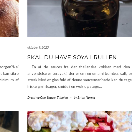
oktober 9, 2023
SKAL DU HAVE SOYA I RULLEN
 morgen?Nej
En af de sauces fra det thailanske køkken med den 
t kan sikre
anvendelse er terayaki, der er en ren umami bomber. salt, s
 minimum af
stærk.Med et glas fuld af denne sauce/marinade kan du tage 
friske grøntsager, smide i en wok og stege…
Dressing/Olie
,
Saucer
,
Tilbehør
-
by
Brian Nørvig