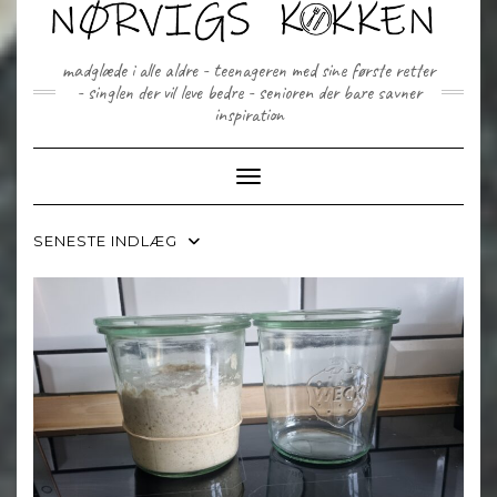
Skip
to
content
madglæde i alle aldre - teenageren med sine første retter
- singlen der vil leve bedre - senioren der bare savner
inspiration
Toggle Navigation
SENESTE INDLÆG