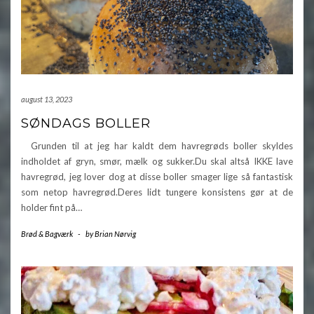
august 13, 2023
SØNDAGS BOLLER
Grunden til at jeg har kaldt dem havregrøds boller skyldes
indholdet af gryn, smør, mælk og sukker.Du skal altså IKKE lave
havregrød, jeg lover dog at disse boller smager lige så fantastisk
som netop havregrød.Deres lidt tungere konsistens gør at de
holder fint på…
Brød & Bagværk
-
by
Brian Nørvig