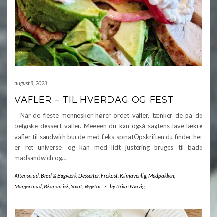
august 8, 2023
VAFLER – TIL HVERDAG OG FEST
Når de fleste mennesker hører ordet vafler, tænker de på de
belgiske dessert vafler. Meeeen du kan også sagtens lave lækre
vafler til sandwich bunde med f.eks spinatOpskriften du finder her
er ret universel og kan med lidt justering bruges til både
madsandwich og…
Aftensmad
,
Brød & Bagværk
,
Desserter
,
Frokost
,
Klimavenlig
,
Madpakken
,
Morgenmad
,
Økonomisk
,
Salat
,
Vegetar
-
by
Brian Nørvig