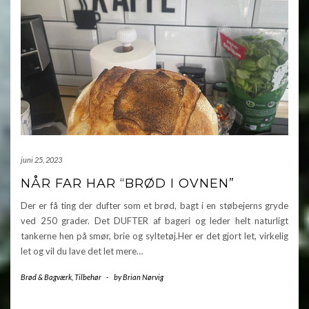
juni 25, 2023
NÅR FAR HAR “BRØD I OVNEN”
Der er få ting der dufter som et brød, bagt i en støbejerns gryde
ved 250 grader. Det DUFTER af bageri og leder helt naturligt
tankerne hen på smør, brie og syltetøj.Her er det gjort let, virkelig
let og vil du lave det let mere…
Brød & Bagværk
,
Tilbehør
-
by
Brian Nørvig