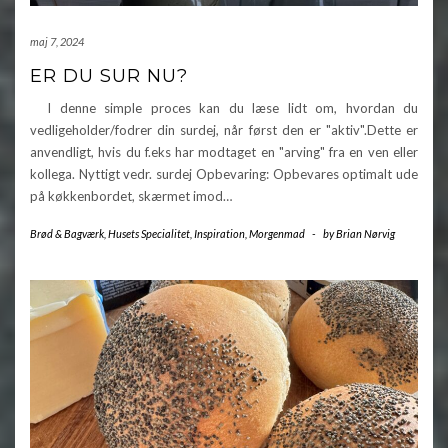
maj 7, 2024
ER DU SUR NU?
I denne simple proces kan du læse lidt om, hvordan du
vedligeholder/fodrer din surdej, når først den er "aktiv".Dette er
anvendligt, hvis du f.eks har modtaget en "arving" fra en ven eller
kollega. Nyttigt vedr. surdej Opbevaring: Opbevares optimalt ude
på køkkenbordet, skærmet imod…
Brød & Bagværk
,
Husets Specialitet
,
Inspiration
,
Morgenmad
-
by
Brian Nørvig