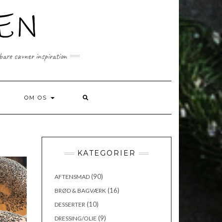
 bare savner inspiration
SEARCH
OM OS
HERE
KATEGORIER
(90)
AFTENSMAD
(16)
BRØD & BAGVÆRK
(10)
DESSERTER
(9)
DRESSING/OLIE