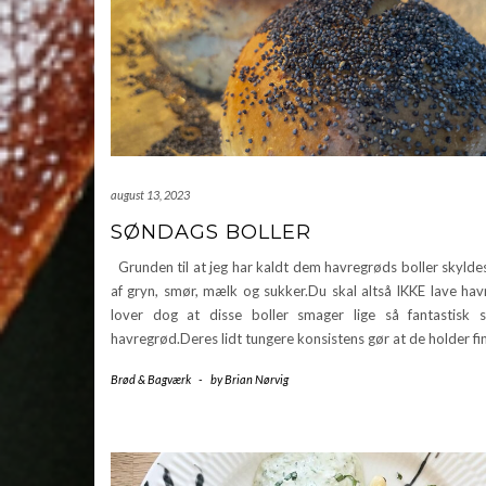
august 13, 2023
SØNDAGS BOLLER
Grunden til at jeg har kaldt dem havregrøds boller skylde
af gryn, smør, mælk og sukker.Du skal altså IKKE lave hav
lover dog at disse boller smager lige så fantastisk
havregrød.Deres lidt tungere konsistens gør at de holder fi
Brød & Bagværk
-
by
Brian Nørvig