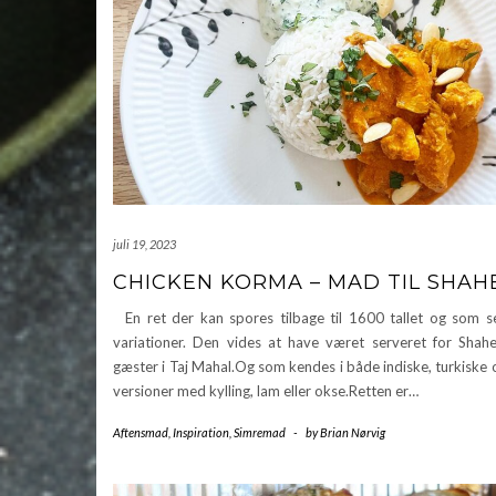
juli 19, 2023
CHICKEN KORMA – MAD TIL SHAH
En ret der kan spores tilbage til 1600 tallet og som s
variationer. Den vides at have været serveret for Shah
gæster i Taj Mahal.Og som kendes i både indiske, turkiske 
versioner med kylling, lam eller okse.Retten er…
Aftensmad
,
Inspiration
,
Simremad
-
by
Brian Nørvig