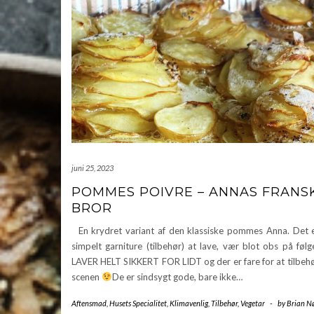
juni 25, 2023
POMMES POIVRE – ANNAS FRANS
BROR
En krydret variant af den klassiske pommes Anna. Det e
simpelt garniture (tilbehør) at lave, vær blot obs på fø
LAVER HELT SIKKERT FOR LIDT og der er fare for at tilbehø
scenen
De er sindsygt gode, bare ikke…
Aftensmad
,
Husets Specialitet
,
Klimavenlig
,
Tilbehør
,
Vegetar
-
by
Brian N