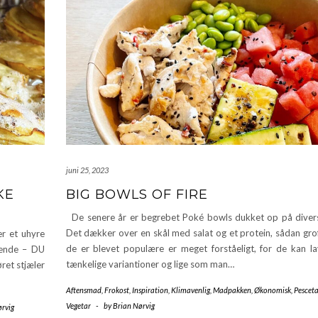
juni 25, 2023
KE
BIG BOWLS OF FIRE
De senere år er begrebet Poké bowls dukket op på divers
Det dækker over en skål med salat og et protein, sådan grof
r et uhyre
de er blevet populære er meget forståeligt, for de kan lav
lgende – DU
tænkelige variantioner og lige som man…
ret stjæler
Aftensmad
,
Frokost
,
Inspiration
,
Klimavenlig
,
Madpakken
,
Økonomisk
,
Pesceta
Vegetar
-
by
Brian Nørvig
ørvig