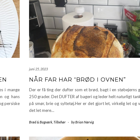
juni 25, 2023
EN
NÅR FAR HAR “BRØD I OVNEN”
es i mange
Der er få ting der dufter som et brød, bagt i en støbejerns
en og hans
250 grader. Det DUFTER af bageri og leder helt naturligt ta
og persiske
på smør, brie og syltetøj.Her er det gjort let, virkelig let og v
det let mere…
Brød & Bagværk
,
Tilbehør
-
by
Brian Nørvig