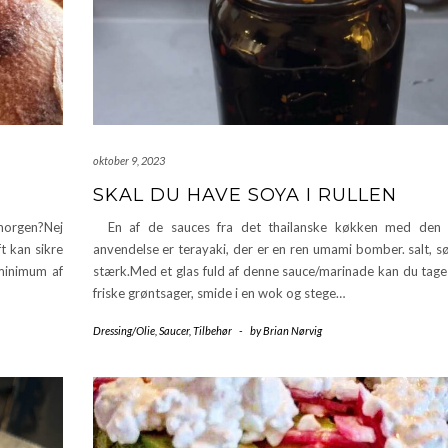
oktober 9, 2023
SKAL DU HAVE SOYA I RULLEN
 morgen?Nej
En af de sauces fra det thailanske køkken med den 
t kan sikre
anvendelse er terayaki, der er en ren umami bomber. salt, s
 minimum af
stærk.Med et glas fuld af denne sauce/marinade kan du tage 
friske grøntsager, smide i en wok og stege…
Dressing/Olie
,
Saucer
,
Tilbehør
-
by
Brian Nørvig