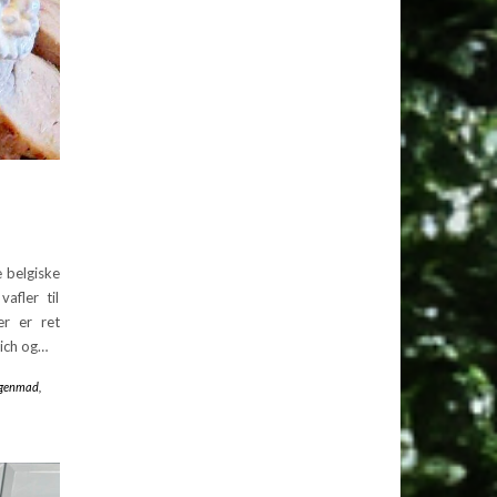
 belgiske
afler til
er er ret
wich og…
genmad
,