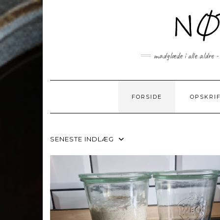
Skip
to
content
madglæde i alle aldre -
FORSIDE
OPSKRI
SENESTE INDLÆG