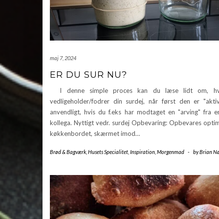
maj 7, 2024
ER DU SUR NU?
I denne simple proces kan du læse lidt om, h
vedligeholder/fodrer din surdej, når først den er "akti
anvendligt, hvis du f.eks har modtaget en "arving" fra e
kollega. Nyttigt vedr. surdej Opbevaring: Opbevares opti
køkkenbordet, skærmet imod…
Brød & Bagværk
,
Husets Specialitet
,
Inspiration
,
Morgenmad
-
by
Brian Nø