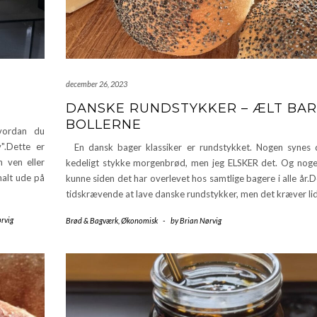
december 26, 2023
DANSKE RUNDSTYKKER – ÆLT BA
BOLLERNE
vordan du
v".Dette er
En dansk bager klassiker er rundstykket. Nogen synes 
n ven eller
kedeligt stykke morgenbrød, men jeg ELSKER det. Og nog
malt ude på
kunne siden det har overlevet hos samtlige bagere i alle år.D
tidskrævende at lave danske rundstykker, men det kræver li
rvig
Brød & Bagværk
,
Økonomisk
-
by
Brian Nørvig