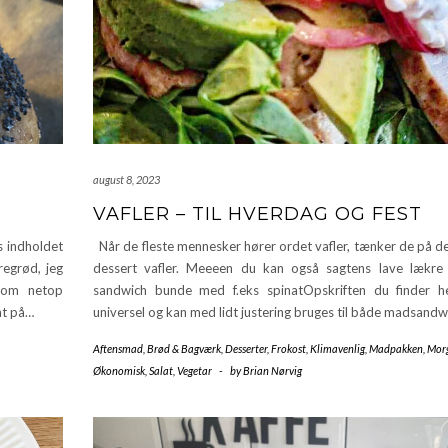
august 8, 2023
VAFLER – TIL HVERDAG OG FEST
s indholdet
Når de fleste mennesker hører ordet vafler, tænker de på de
regrød, jeg
dessert vafler. Meeeen du kan også sagtens lave lækre v
 som netop
sandwich bunde med f.eks spinatOpskriften du finder h
nt på…
universel og kan med lidt justering bruges til både madsand
Aftensmad
,
Brød & Bagværk
,
Desserter
,
Frokost
,
Klimavenlig
,
Madpakken
,
Mor
Økonomisk
,
Salat
,
Vegetar
-
by
Brian Nørvig