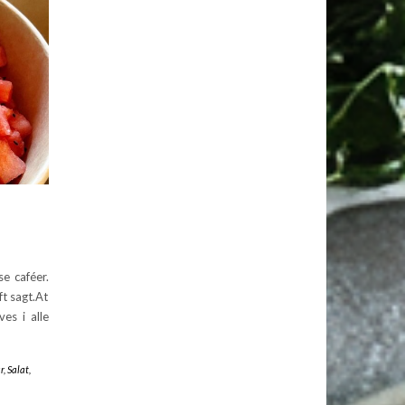
e caféer.
t sagt.At
es i alle
r
,
Salat
,