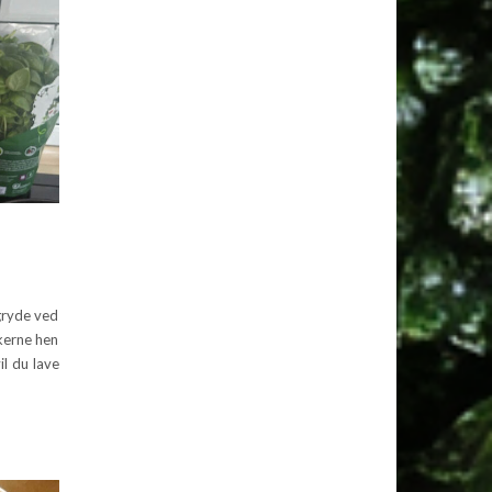
 gryde ved
nkerne hen
il du lave