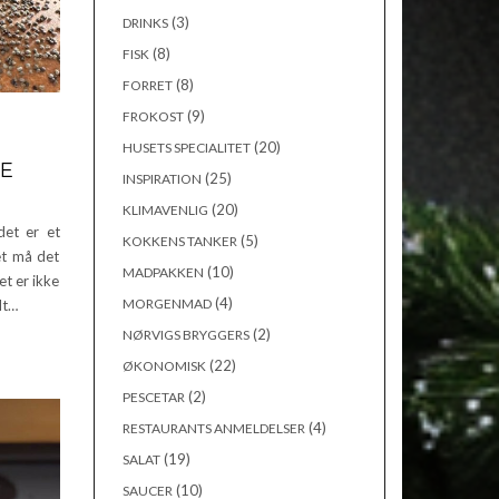
(3)
DRINKS
(8)
FISK
(8)
FORRET
(9)
FROKOST
(20)
HUSETS SPECIALITET
RE
(25)
INSPIRATION
(20)
KLIMAVENLIG
det er et
(5)
KOKKENS TANKER
et må det
(10)
MADPAKKEN
et er ikke
(4)
MORGENMAD
dt…
(2)
NØRVIGS BRYGGERS
(22)
ØKONOMISK
(2)
PESCETAR
(4)
RESTAURANTS ANMELDELSER
(19)
SALAT
(10)
SAUCER