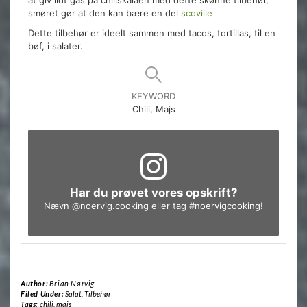
at giv lidt gas på chiliskalaen med dette skønne tilbehør,
smøret gør at den kan bære en del
scoville
Dette tilbehør er ideelt sammen med tacos, tortillas, til en
bøf, i salater.
KEYWORD
Chili, Majs
Har du prøvet vores opskrift?
Nævn
@noervig.cooking
eller tag
#noervigcooking
!
Author:
Brian Nørvig
Filed Under:
Salat
,
Tilbehør
Tags:
chili
,
majs