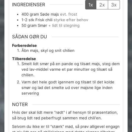
INGREDIENSER
1x
2x
3x
400
gram
Søde majs
evt. frost
1-2
stk
Frisk chili
styrke efter behov
50
gram
Smør
+ lidt til stegning
SÅDAN GØR DU
Forberedelse
Åbn majs, skyl og snit chilien
Tilberedelse
Smelt lidt smør på en pande og tilsæt majs, steg dem
ved lav-middel varme et par minutter og tilsæt så
chilien.
Varm det hele godt igennem og tilsæt til det kolde
smør og lad det smelte ud over majsne lige inden
servering
NOTER
Hvis der skal lidt mere "rødt" i af hensyn til præsentation,
så brug lidt rød peberfrugt sammen med chili'en.
Selvom du ikke er til "stærk" mad, så prøv alligevel engagn