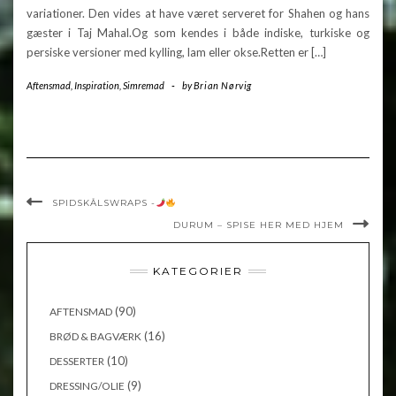
variationer. Den vides at have været serveret for Shahen og hans
gæster i Taj Mahal.Og som kendes i både indiske, turkiske og
persiske versioner med kylling, lam eller okse.Retten er […]
Aftensmad
,
Inspiration
,
Simremad
-
by
Brian Nørvig
SPIDSKÅLSWRAPS -
DURUM – SPISE HER MED HJEM
KATEGORIER
(90)
AFTENSMAD
(16)
BRØD & BAGVÆRK
(10)
DESSERTER
(9)
DRESSING/OLIE