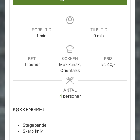
FORB. TID
TILB. TID
minut
minutter
1
min
9
min
RET
KØKKEN
PRIS
Tilbehør
Mexikansk,
kr. 40,-
Orientalsk
ANTAL
4
personer
KØKKENGREJ
Stegepande
Skarp kniv