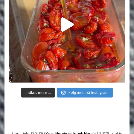
Indlæs mere …
Følg med på Instagram
Copyright © 2020
Brian Nørvig
og
Frank Nørvig
| 100% cookie