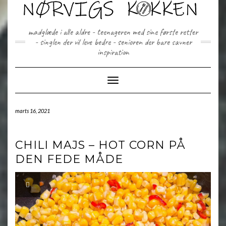
Skip
to
content
madglæde i alle aldre - teenageren med sine første retter
- singlen der vil leve bedre - senioren der bare savner
inspiration
Toggle Navigation
marts 16, 2021
CHILI MAJS – HOT CORN PÅ
DEN FEDE MÅDE