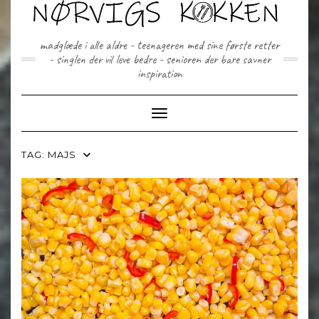
Skip
to
content
madglæde i alle aldre - teenageren med sine første retter
- singlen der vil leve bedre - senioren der bare savner
inspiration
Toggle Navigation
TAG:
MAJS