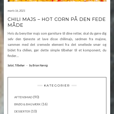
marts 16, 2021
CHILI MAJS – HOT CORN PÅ DEN FEDE
MÅDE
Hvis du benytter majs som garniture til dine retter, skal du gøre dig
selv den tjeneste at lave disse chilimajs, sødmen fra majsne,
sammen med det cremede element fra det smeltede smør og
bidet fra chilien, gør dette simple tilbehør til et komponent, du
finder…
Salat
,
Tilbehør
-
by
Brian Nørvig
KATEGORIER
(90)
AFTENSMAD
(16)
BRØD & BAGVÆRK
(10)
DESSERTER