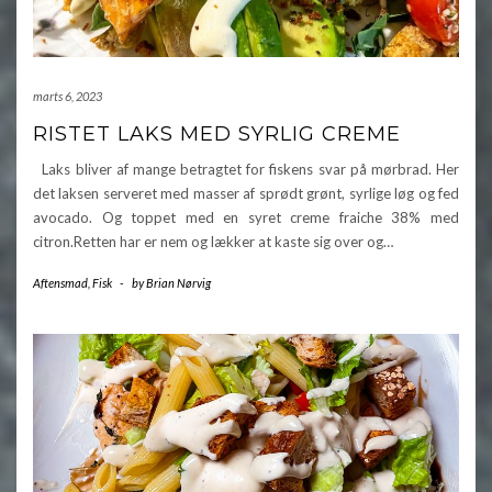
marts 6, 2023
RISTET LAKS MED SYRLIG CREME
Laks bliver af mange betragtet for fiskens svar på mørbrad. Her
det laksen serveret med masser af sprødt grønt, syrlige løg og fed
avocado. Og toppet med en syret creme fraiche 38% med
citron.Retten har er nem og lækker at kaste sig over og…
Aftensmad
,
Fisk
-
by
Brian Nørvig