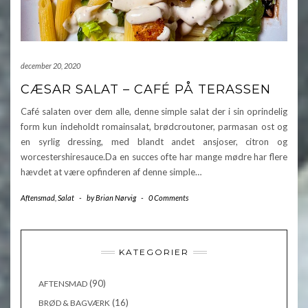
december 20, 2020
CÆSAR SALAT – CAFÉ PÅ TERASSEN
Café salaten over dem alle, denne simple salat der i sin oprindelig
form kun indeholdt romainsalat, brødcroutoner, parmasan ost og
en syrlig dressing, med blandt andet ansjoser, citron og
worcestershiresauce.Da en succes ofte har mange mødre har flere
hævdet at være opfinderen af denne simple…
Aftensmad
,
Salat
-
by
Brian Nørvig
-
0 Comments
KATEGORIER
(90)
AFTENSMAD
(16)
BRØD & BAGVÆRK