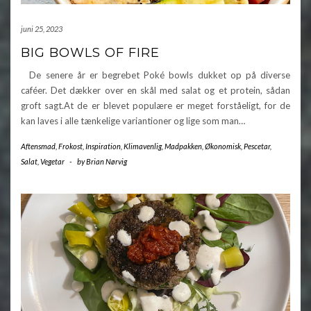
juni 25, 2023
BIG BOWLS OF FIRE
De senere år er begrebet Poké bowls dukket op på diverse
caféer. Det dækker over en skål med salat og et protein, sådan
groft sagt.At de er blevet populære er meget forståeligt, for de
kan laves i alle tænkelige variantioner og lige som man…
Aftensmad
,
Frokost
,
Inspiration
,
Klimavenlig
,
Madpakken
,
Økonomisk
,
Pescetar
,
Salat
,
Vegetar
-
by
Brian Nørvig