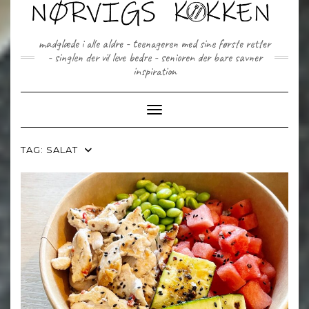
Skip
to
content
madglæde i alle aldre - teenageren med sine første retter
- singlen der vil leve bedre - senioren der bare savner
inspiration
Toggle Navigation
TAG:
SALAT