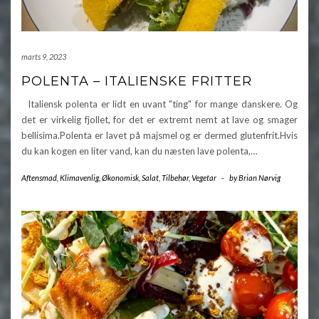
marts 9, 2023
POLENTA – ITALIENSKE FRITTER
Italiensk polenta er lidt en uvant "ting" for mange danskere. Og
det er virkelig fjollet, for det er extremt nemt at lave og smager
bellisima.Polenta er lavet på majsmel og er dermed glutenfrit.Hvis
du kan kogen en liter vand, kan du næsten lave polenta,…
Aftensmad
,
Klimavenlig
,
Økonomisk
,
Salat
,
Tilbehør
,
Vegetar
-
by
Brian Nørvig