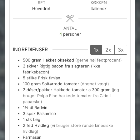
RET
KØKKEN
Hovedret
Italiensk
ANTAL
4
personer
INGREDIENSER
1x
2x
3x
500
gram
Hakket oksekød
(gerne høj fedtprocent)
3
skiver
Rigtig bacon fra slagteren (ikke
fabriksbacon)
5
stilke
Frisk timian
100
gram
Soltørrede tomater
(drænet vægt)
2
dåser/pakker
Hakkede tomater a 390 gram
(jeg
bruger Polpa Fine hakkede tomater fra Cirio i
papæske)
1½
dl
Rødvin
3
spsk
Balsamico
1
stk
Løg
2
fed
Hvidløg
(vi bruger store runde kinesiske
hvidløg)
Parmasan