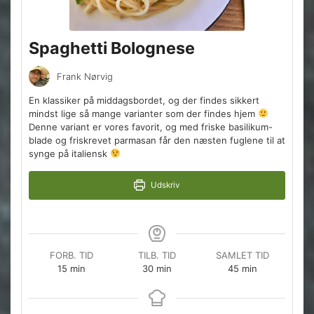
Spaghetti Bolognese
Frank Nørvig
En klassiker på middagsbordet, og der findes sikkert
mindst lige så mange varianter som der findes hjem
Denne variant er vores favorit, og med friske basilikum-
blade og friskrevet parmasan får den næsten fuglene til at
synge på italiensk
Udskriv
FORB. TID
TILB. TID
SAMLET TID
minutter
minutter
minutter
15
min
30
min
45
min