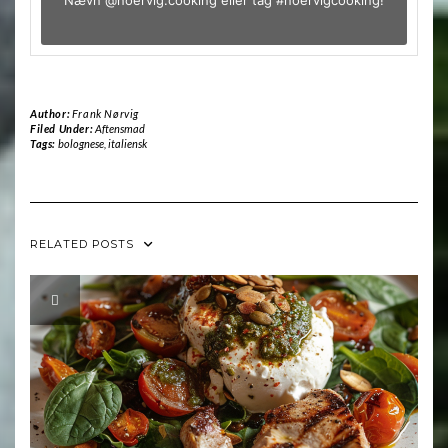
Nævn
@noervig.cooking
eller tag
#noervigcooking
!
Author:
Frank Nørvig
Filed Under:
Aftensmad
Tags:
bolognese
,
italiensk
RELATED POSTS