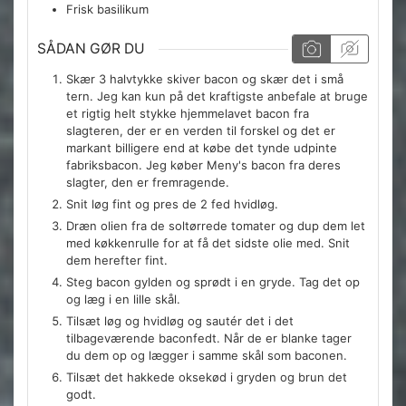
Frisk basilikum
SÅDAN GØR DU
Skær 3 halvtykke skiver bacon og skær det i små
tern. Jeg kan kun på det kraftigste anbefale at bruge
et rigtig helt stykke hjemmelavet bacon fra
slagteren, der er en verden til forskel og det er
markant billigere end at købe det tynde udpinte
fabriksbacon. Jeg køber Meny's bacon fra deres
slagter, den er fremragende.
Snit løg fint og pres de 2 fed hvidløg.
Dræn olien fra de soltørrede tomater og dup dem let
med køkkenrulle for at få det sidste olie med. Snit
dem herefter fint.
Steg bacon gylden og sprødt i en gryde. Tag det op
og læg i en lille skål.
Tilsæt løg og hvidløg og sautér det i det
tilbageværende baconfedt. Når de er blanke tager
du dem op og lægger i samme skål som baconen.
Tilsæt det hakkede oksekød i gryden og brun det
godt.