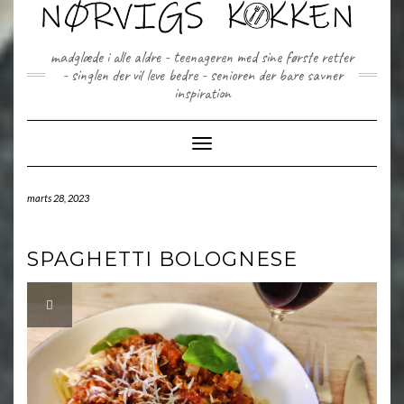
Skip
to
content
madglæde i alle aldre - teenageren med sine første retter
- singlen der vil leve bedre - senioren der bare savner
inspiration
Toggle Navigation
marts 28, 2023
SPAGHETTI BOLOGNESE