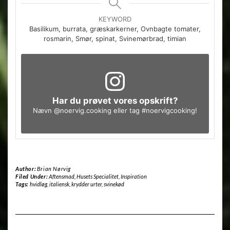
KEYWORD
Basilikum, burrata, græskarkerner, Ovnbagte tomater,
rosmarin, Smør, spinat, Svinemørbrad, timian
Har du prøvet vores opskrift?
Nævn
@noervig.cooking
eller tag
#noervigcooking
!
Author:
Brian Nørvig
Filed Under:
Aftensmad
,
Husets Specialitet
,
Inspiration
Tags:
hvidløg
,
italiensk
,
krydder urter
,
svinekød