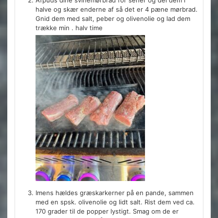
Afpuds dine svinemørbrad for sener og del dem i
halve og skær enderne af så det er 4 pæne mørbrad.
Gnid dem med salt, peber og olivenolie og lad dem
trække min . halv time
Imens hældes græskarkerner på en pande, sammen
med en spsk. olivenolie og lidt salt. Rist dem ved ca.
170 grader til de popper lystigt. Smag om de er