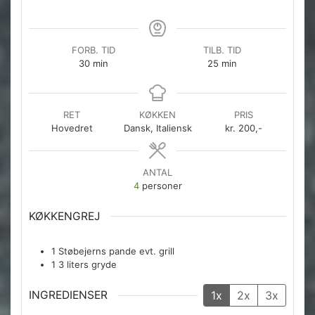
FORB. TID
TILB. TID
minutter
minutter
30
min
25
min
RET
KØKKEN
PRIS
Hovedret
Dansk, Italiensk
kr. 200,-
ANTAL
4
personer
KØKKENGREJ
1 Støbejerns pande
evt. grill
1 3 liters gryde
INGREDIENSER
1x
2x
3x