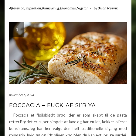
Aftensmad
,
Inspiration
,
Klimavenlig
,
Økonomisk
,
Vegetar
-
by
Brian Nørvig
november 5, 2024
FOCCACIA – FUCK AF SI’R YA
Foccacia et fløjlsblødt brød, der er som skabt til de pasta
retter.Brødet er super simpelt at lave og har en let, lækker olieret
konsistens.Jeg har her valgt den helt traditionelle tilgang med
rosmarin, hvidløg og lidt oliven kød.Men du kan evt. bruge surdej,