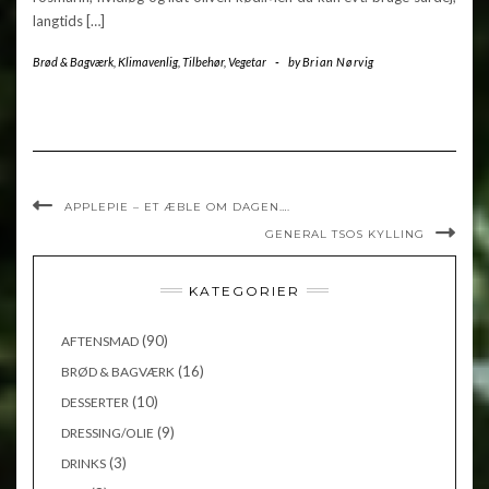
langtids […]
Brød & Bagværk
,
Klimavenlig
,
Tilbehør
,
Vegetar
-
by
Brian Nørvig
APPLEPIE – ET ÆBLE OM DAGEN….
GENERAL TSOS KYLLING
KATEGORIER
(90)
AFTENSMAD
(16)
BRØD & BAGVÆRK
(10)
DESSERTER
(9)
DRESSING/OLIE
(3)
DRINKS