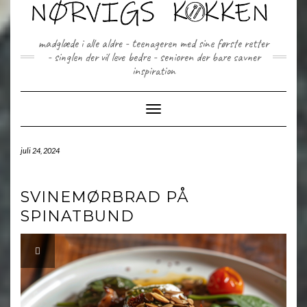
Skip
to
content
madglæde i alle aldre - teenageren med sine første retter
- singlen der vil leve bedre - senioren der bare savner
inspiration
Toggle Navigation
juli 24, 2024
SVINEMØRBRAD PÅ
SPINATBUND