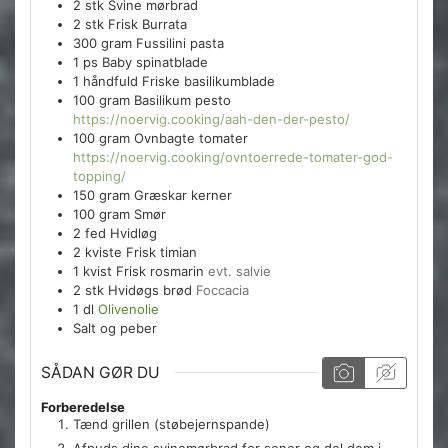
2
stk
Svine mørbrad
2
stk
Frisk Burrata
300
gram
Fussilini pasta
1
ps
Baby spinatblade
1
håndfuld
Friske basilikumblade
100
gram
Basilikum pesto
https://noervig.cooking/aah-den-der-pesto/
100
gram
Ovnbagte tomater
https://noervig.cooking/ovntoerrede-tomater-god-
topping/
150
gram
Græskar kerner
100
gram
Smør
2
fed
Hvidløg
2
kviste
Frisk timian
1
kvist
Frisk rosmarin
evt. salvie
2
stk
Hvidøgs brød
Foccacia
1
dl
Olivenolie
Salt og peber
SÅDAN GØR DU
Forberedelse
Tænd grillen (støbejernspande)