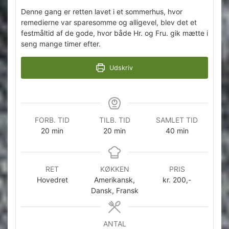
Denne gang er retten lavet i et sommerhus, hvor
remedierne var sparesomme og alligevel, blev det et
festmåltid af de gode, hvor både Hr. og Fru. gik mætte i
seng mange timer efter.
Udskriv
FORB. TID
TILB. TID
SAMLET TID
minutter
minutter
minutter
20
min
20
min
40
min
RET
KØKKEN
PRIS
Hovedret
Amerikansk,
kr. 200,-
Dansk, Fransk
ANTAL