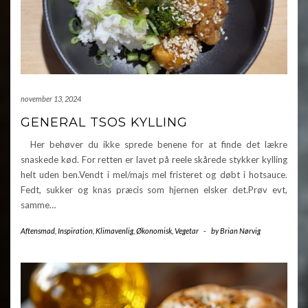
november 13, 2024
GENERAL TSOS KYLLING
Her behøver du ikke sprede benene for at finde det lækre
snaskede kød. For retten er lavet på reele skårede stykker kylling
helt uden ben.Vendt i mel/majs mel fristeret og døbt i hotsauce.
Fedt, sukker og knas præcis som hjernen elsker det.Prøv evt,
samme…
Aftensmad
,
Inspiration
,
Klimavenlig
,
Økonomisk
,
Vegetar
-
by
Brian Nørvig