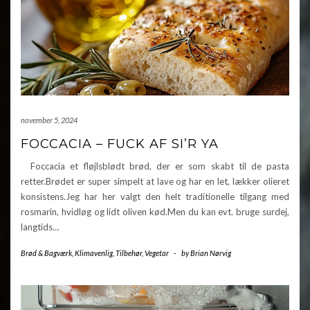
november 5, 2024
FOCCACIA – FUCK AF SI’R YA
Foccacia et fløjlsblødt brød, der er som skabt til de pasta
retter.Brødet er super simpelt at lave og har en let, lækker olieret
konsistens.Jeg har her valgt den helt traditionelle tilgang med
rosmarin, hvidløg og lidt oliven kød.Men du kan evt. bruge surdej,
langtids…
Brød & Bagværk
,
Klimavenlig
,
Tilbehør
,
Vegetar
-
by
Brian Nørvig