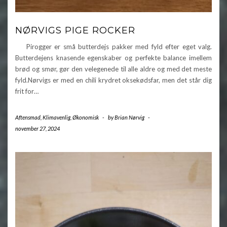
NØRVIGS PIGE ROCKER
Pirogger er små butterdejs pakker med fyld efter eget valg.
Butterdejens knasende egenskaber og perfekte balance imellem
brød og smør, gør den velegenede til alle aldre og med det meste
fyld.Nørvigs er med en chili krydret oksekødsfar, men det står dig
frit for…
Aftensmad
,
Klimavenlig
,
Økonomisk
-
by
Brian Nørvig
-
november 27, 2024