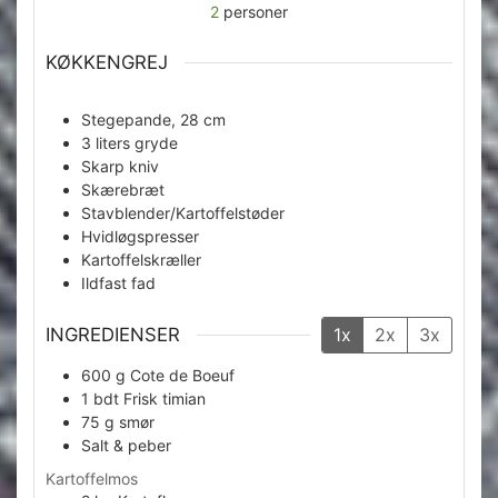
2
personer
KØKKENGREJ
Stegepande, 28 cm
3 liters gryde
Skarp kniv
Skærebræt
Stavblender/Kartoffelstøder
Hvidløgspresser
Kartoffelskræller
Ildfast fad
INGREDIENSER
1x
2x
3x
600
g
Cote de Boeuf
1
bdt
Frisk timian
75
g
smør
Salt & peber
Kartoffelmos