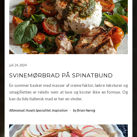
juli 24, 2024
SVINEMØRBRAD PÅ SPINATBUND
En sommer basker med masser af creme faktor, lækre teksturer og
smag.Retten er relativ nem at lave og koster ikke en formue. Og
kan du lide italiensk mad er her en vinder.
Aftensmad
,
Husets Specialitet
,
Inspiration
-
by
Brian Nørvig