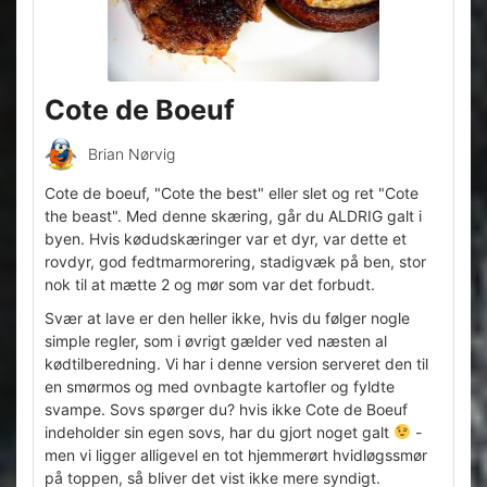
Cote de Boeuf
Brian Nørvig
Cote de boeuf, "Cote the best" eller slet og ret "Cote
the beast". Med denne skæring, går du ALDRIG galt i
byen. Hvis kødudskæringer var et dyr, var dette et
rovdyr, god fedtmarmorering, stadigvæk på ben, stor
nok til at mætte 2 og mør som var det forbudt.
Svær at lave er den heller ikke, hvis du følger nogle
simple regler, som i øvrigt gælder ved næsten al
kødtilberedning. Vi har i denne version serveret den til
en smørmos og med ovnbagte kartofler og fyldte
svampe. Sovs spørger du? hvis ikke Cote de Boeuf
indeholder sin egen sovs, har du gjort noget galt
-
men vi ligger alligevel en tot hjemmerørt hvidløgssmør
på toppen, så bliver det vist ikke mere syndigt.