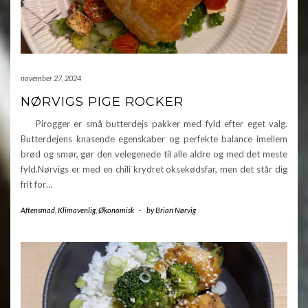
november 27, 2024
NØRVIGS PIGE ROCKER
Pirogger er små butterdejs pakker med fyld efter eget valg.
Butterdejens knasende egenskaber og perfekte balance imellem
brød og smør, gør den velegenede til alle aldre og med det meste
fyld.Nørvigs er med en chili krydret oksekødsfar, men det står dig
frit for…
Aftensmad
,
Klimavenlig
,
Økonomisk
-
by
Brian Nørvig