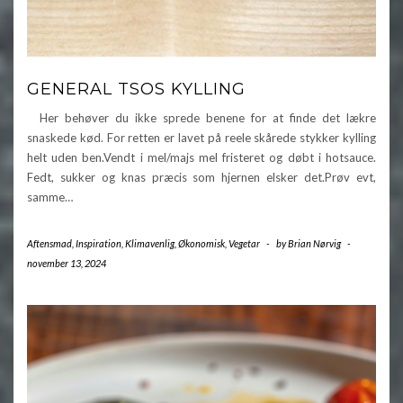
GENERAL TSOS KYLLING
Her behøver du ikke sprede benene for at finde det lækre
snaskede kød. For retten er lavet på reele skårede stykker kylling
helt uden ben.Vendt i mel/majs mel fristeret og døbt i hotsauce.
Fedt, sukker og knas præcis som hjernen elsker det.Prøv evt,
samme…
Aftensmad
,
Inspiration
,
Klimavenlig
,
Økonomisk
,
Vegetar
-
by
Brian Nørvig
-
november 13, 2024