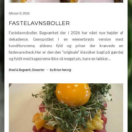
februar 8, 2026
FASTELAVNSBOLLER
Fastelavnsboller. Bagværket der i 2026 har nået nye højder af
dekadence. Genopstået i en wienerbrøds version med
konditorcreme, alskens fyld og priser der krævede en
fødevarecheck.Her er den den "originale" klassiker bagt på gærdej
og fyldt med kagecreme ikke så meget pis, bare en lækker…
Brød & Bagværk
,
Desserter
-
by
Brian Nørvig