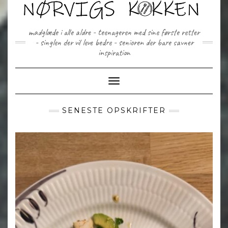
Skip
to
content
madglæde i alle aldre - teenageren med sine første retter
- singlen der vil leve bedre - senioren der bare savner
inspiration
Toggle Navigation
SENESTE OPSKRIFTER