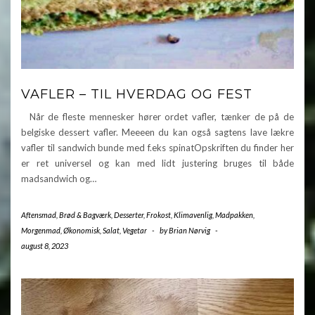
VAFLER – TIL HVERDAG OG FEST
Når de fleste mennesker hører ordet vafler, tænker de på de
belgiske dessert vafler. Meeeen du kan også sagtens lave lækre
vafler til sandwich bunde med f.eks spinatOpskriften du finder her
er ret universel og kan med lidt justering bruges til både
madsandwich og…
Aftensmad
,
Brød & Bagværk
,
Desserter
,
Frokost
,
Klimavenlig
,
Madpakken
,
Morgenmad
,
Økonomisk
,
Salat
,
Vegetar
-
by
Brian Nørvig
-
august 8, 2023