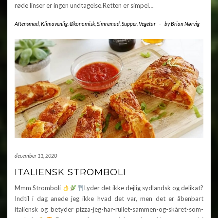
røde linser er ingen undtagelse.Retten er simpel…
Aftensmad
,
Klimavenlig
,
Økonomisk
,
Simremad
,
Supper
,
Vegetar
-
by
Brian Nørvig
december 11, 2020
ITALIENSK STROMBOLI
Mmm Stromboli
Lyder det ikke dejlig sydlandsk og delikat?
Indtil i dag anede jeg ikke hvad det var, men det er åbenbart
italiensk og betyder pizza-jeg-har-rullet-sammen-og-skåret-som-