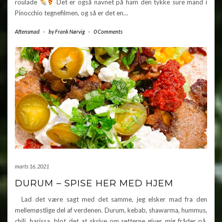
roulade
Det er også navnet på ham den tykke sure mand i
Pinocchio tegnefilmen, og så er det en…
Aftensmad
-
by
Frank Nørvig
-
0 Comments
marts 16, 2021
DURUM – SPISE HER MED HJEM
Lad det være sagt med det samme, jeg elsker mad fra den
mellemøstlige del af verdenen. Durum, kebab, shawarma, hummus,
chili, harissa, blot det at skrive om retterne giver mig fråder på.