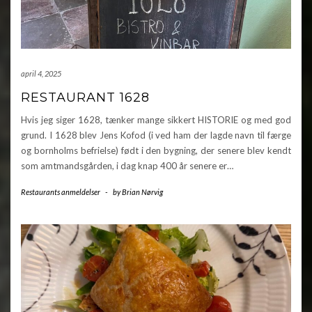
april 4, 2025
RESTAURANT 1628
Hvis jeg siger 1628, tænker mange sikkert HISTORIE og med god
grund. I 1628 blev Jens Kofod (i ved ham der lagde navn til færge
og bornholms befrielse) født i den bygning, der senere blev kendt
som amtmandsgården, i dag knap 400 år senere er…
Restaurants anmeldelser
-
by
Brian Nørvig