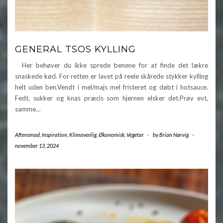
GENERAL TSOS KYLLING
Her behøver du ikke sprede benene for at finde det lækre
snaskede kød. For retten er lavet på reele skårede stykker kylling
helt uden ben.Vendt i mel/majs mel fristeret og døbt i hotsauce.
Fedt, sukker og knas præcis som hjernen elsker det.Prøv evt,
samme…
Aftensmad
,
Inspiration
,
Klimavenlig
,
Økonomisk
,
Vegetar
-
by
Brian Nørvig
-
november 13, 2024