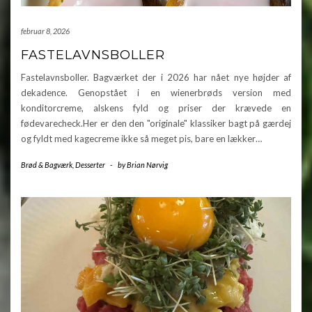
februar 8, 2026
FASTELAVNSBOLLER
Fastelavnsboller. Bagværket der i 2026 har nået nye højder af
dekadence. Genopstået i en wienerbrøds version med
konditorcreme, alskens fyld og priser der krævede en
fødevarecheck.Her er den den "originale" klassiker bagt på gærdej
og fyldt med kagecreme ikke så meget pis, bare en lækker…
Brød & Bagværk
,
Desserter
-
by
Brian Nørvig