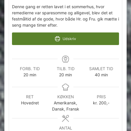
Denne gang er retten lavet i et sommerhus, hvor
remedierne var sparesomme og alligevel, blev det et
festmåltid af de gode, hvor både Hr. og Fru. gik mætte i
seng mange timer efter.
Udskriv
FORB. TID
TILB. TID
SAMLET TID
minutter
minutter
minutter
20
min
20
min
40
min
RET
KØKKEN
PRIS
Hovedret
Amerikansk,
kr. 200,-
Dansk, Fransk
ANTAL