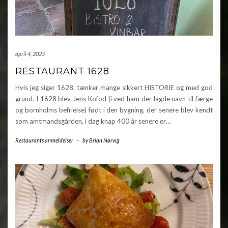
april 4, 2025
RESTAURANT 1628
Hvis jeg siger 1628, tænker mange sikkert HISTORIE og med god
grund. I 1628 blev Jens Kofod (i ved ham der lagde navn til færge
og bornholms befrielse) født i den bygning, der senere blev kendt
som amtmandsgården, i dag knap 400 år senere er…
Restaurants anmeldelser
-
by
Brian Nørvig