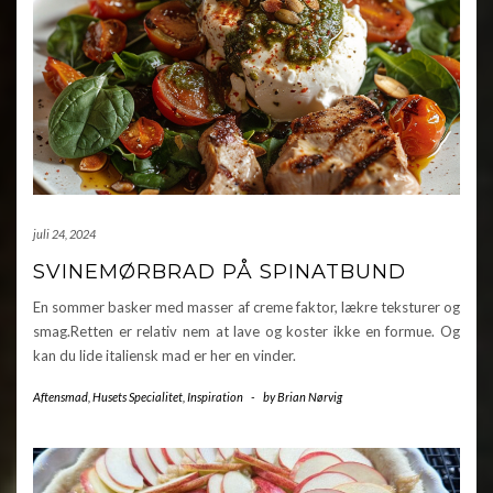
juli 24, 2024
SVINEMØRBRAD PÅ SPINATBUND
En sommer basker med masser af creme faktor, lækre teksturer og
smag.Retten er relativ nem at lave og koster ikke en formue. Og
kan du lide italiensk mad er her en vinder.
Aftensmad
,
Husets Specialitet
,
Inspiration
-
by
Brian Nørvig