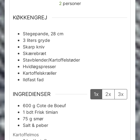
2
personer
KØKKENGREJ
Stegepande, 28 cm
3 liters gryde
Skarp kniv
Skærebræt
Stavblender/Kartoffelstøder
Hvidløgspresser
Kartoffelskræller
Ildfast fad
INGREDIENSER
1x
2x
3x
600
g
Cote de Boeuf
1
bdt
Frisk timian
75
g
smør
Salt & peber
Kartoffelmos