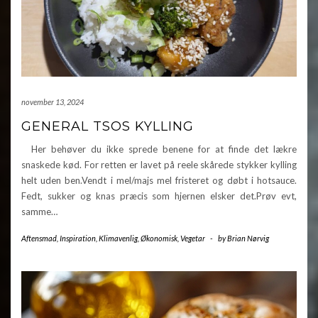
november 13, 2024
GENERAL TSOS KYLLING
Her behøver du ikke sprede benene for at finde det lækre
snaskede kød. For retten er lavet på reele skårede stykker kylling
helt uden ben.Vendt i mel/majs mel fristeret og døbt i hotsauce.
Fedt, sukker og knas præcis som hjernen elsker det.Prøv evt,
samme…
Aftensmad
,
Inspiration
,
Klimavenlig
,
Økonomisk
,
Vegetar
-
by
Brian Nørvig