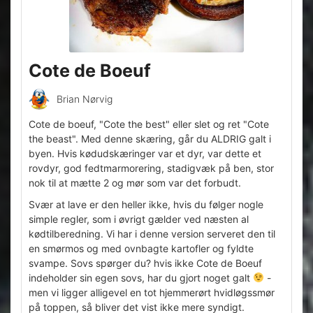
Cote de Boeuf
Brian Nørvig
Cote de boeuf, "Cote the best" eller slet og ret "Cote
the beast". Med denne skæring, går du ALDRIG galt i
byen. Hvis kødudskæringer var et dyr, var dette et
rovdyr, god fedtmarmorering, stadigvæk på ben, stor
nok til at mætte 2 og mør som var det forbudt.
Svær at lave er den heller ikke, hvis du følger nogle
simple regler, som i øvrigt gælder ved næsten al
kødtilberedning. Vi har i denne version serveret den til
en smørmos og med ovnbagte kartofler og fyldte
svampe. Sovs spørger du? hvis ikke Cote de Boeuf
indeholder sin egen sovs, har du gjort noget galt
-
men vi ligger alligevel en tot hjemmerørt hvidløgssmør
på toppen, så bliver det vist ikke mere syndigt.