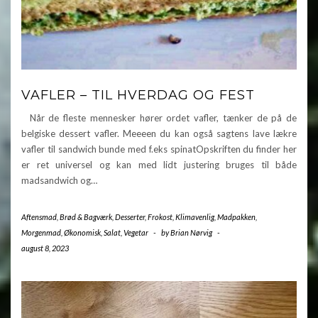
VAFLER – TIL HVERDAG OG FEST
Når de fleste mennesker hører ordet vafler, tænker de på de
belgiske dessert vafler. Meeeen du kan også sagtens lave lækre
vafler til sandwich bunde med f.eks spinatOpskriften du finder her
er ret universel og kan med lidt justering bruges til både
madsandwich og…
Aftensmad
,
Brød & Bagværk
,
Desserter
,
Frokost
,
Klimavenlig
,
Madpakken
,
Morgenmad
,
Økonomisk
,
Salat
,
Vegetar
-
by
Brian Nørvig
-
august 8, 2023