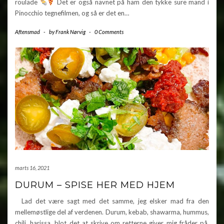
roulade
Det er også navnet på ham den tykke sure mand i
Pinocchio tegnefilmen, og så er det en…
Aftensmad
-
by
Frank Nørvig
-
0 Comments
marts 16, 2021
DURUM – SPISE HER MED HJEM
Lad det være sagt med det samme, jeg elsker mad fra den
mellemøstlige del af verdenen. Durum, kebab, shawarma, hummus,
chili, harissa, blot det at skrive om retterne giver mig fråder på.