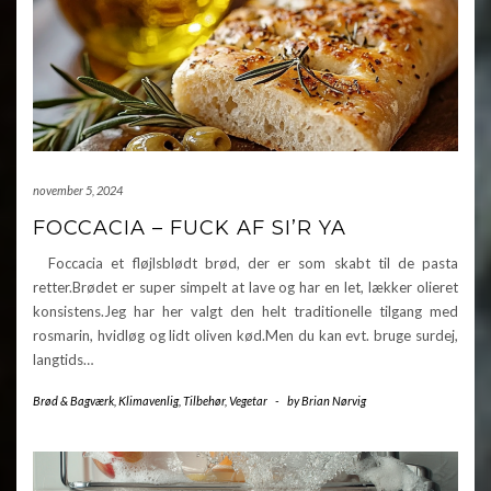
november 5, 2024
FOCCACIA – FUCK AF SI’R YA
Foccacia et fløjlsblødt brød, der er som skabt til de pasta
retter.Brødet er super simpelt at lave og har en let, lækker olieret
konsistens.Jeg har her valgt den helt traditionelle tilgang med
rosmarin, hvidløg og lidt oliven kød.Men du kan evt. bruge surdej,
langtids…
Brød & Bagværk
,
Klimavenlig
,
Tilbehør
,
Vegetar
-
by
Brian Nørvig