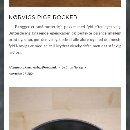
NØRVIGS PIGE ROCKER
Pirogger er små butterdejs pakker med fyld efter eget valg.
Butterdejens knasende egenskaber og perfekte balance imellem
brød og smør, gør den velegenede til alle aldre og med det meste
fyld.Nørvigs er med en chili krydret oksekødsfar, men det står dig
frit for…
Aftensmad
,
Klimavenlig
,
Økonomisk
-
by
Brian Nørvig
-
november 27, 2024