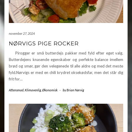
november 27, 2024
NØRVIGS PIGE ROCKER
Pirogger er små butterdejs pakker med fyld efter eget valg.
Butterdejens knasende egenskaber og perfekte balance imellem
brød og smør, gør den velegenede til alle aldre og med det meste
fyld.Nørvigs er med en chili krydret oksekødsfar, men det står dig
frit for…
Aftensmad
,
Klimavenlig
,
Økonomisk
-
by
Brian Nørvig