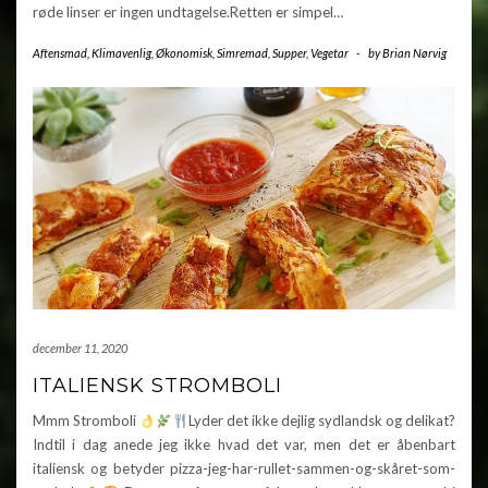
røde linser er ingen undtagelse.Retten er simpel…
Aftensmad
,
Klimavenlig
,
Økonomisk
,
Simremad
,
Supper
,
Vegetar
-
by
Brian Nørvig
december 11, 2020
ITALIENSK STROMBOLI
Mmm Stromboli
Lyder det ikke dejlig sydlandsk og delikat?
Indtil i dag anede jeg ikke hvad det var, men det er åbenbart
italiensk og betyder pizza-jeg-har-rullet-sammen-og-skåret-som-