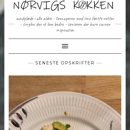
Skip
to
content
madglæde i alle aldre - teenageren med sine første retter
- singlen der vil leve bedre - senioren der bare savner
inspiration
Toggle Navigation
SENESTE OPSKRIFTER