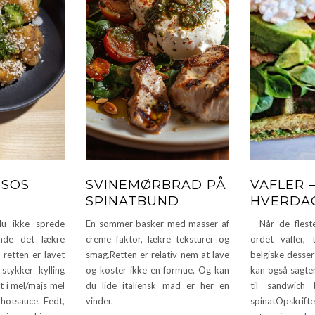
TSOS
SVINEMØRBRAD PÅ
VAFLER –
SPINATBUND
HVERDAG
 ikke sprede
En sommer basker med masser af
Når de fleste
inde det lækre
creme faktor, lækre teksturer og
ordet vafler,
retten er lavet
smag.Retten er relativ nem at lave
belgiske desser
stykker kylling
og koster ikke en formue. Og kan
kan også sagten
t i mel/majs mel
du lide italiensk mad er her en
til sandwich
 hotsauce. Fedt,
vinder.
spinatOpskrift