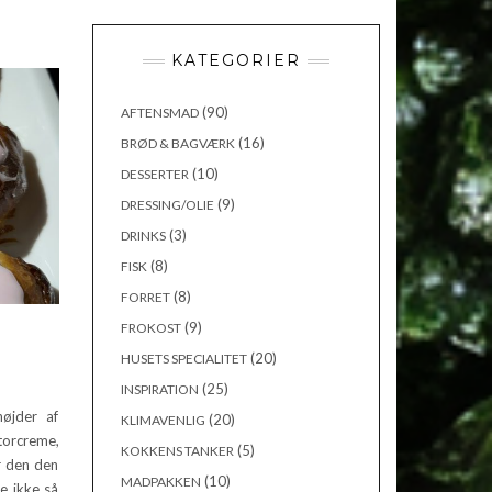
KATEGORIER
(90)
AFTENSMAD
(16)
BRØD & BAGVÆRK
(10)
DESSERTER
(9)
DRESSING/OLIE
(3)
DRINKS
(8)
FISK
(8)
FORRET
(9)
FROKOST
(20)
HUSETS SPECIALITET
(25)
INSPIRATION
øjder af
(20)
KLIMAVENLIG
torcreme,
(5)
KOKKENS TANKER
r den den
(10)
MADPAKKEN
e ikke så