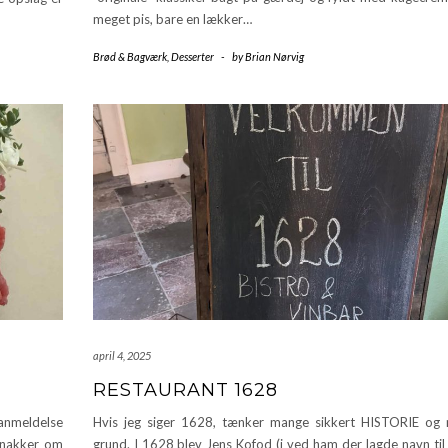
meget pis, bare en lækker…
Brød & Bagværk
,
Desserter
-
by
Brian Nørvig
april 4, 2025
RESTAURANT 1628
 anmeldelse
Hvis jeg siger 1628, tænker mange sikkert HISTORIE og
snakker om
grund. I 1628 blev Jens Kofod (i ved ham der lagde navn til