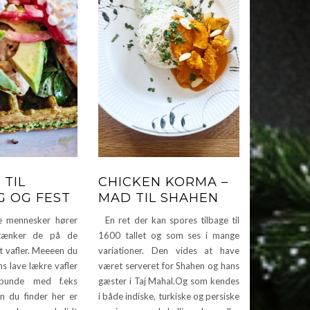
 TIL
CHICKEN KORMA –
 OG FEST
MAD TIL SHAHEN
 mennesker hører
En ret der kan spores tilbage til
 tænker de på de
1600 tallet og som ses i mange
t vafler. Meeeen du
variationer. Den vides at have
s lave lækre vafler
været serveret for Shahen og hans
 bunde med f.eks
gæster i Taj Mahal.Og som kendes
en du finder her er
i både indiske, turkiske og persiske