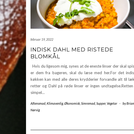
februar 19, 2022
INDISK DAHL MED RISTEDE
BLOMKÅL
Hvis du ligesom mig, synes at de eneste linser der skal spi
er dem fra bageren, skal du læse med her.For det indi
køkken kan med alle deres krydderier forvandle alt til læ
retter og Dahl på røde linser er ingen undtagelse.Retten
simpel…
Aftensmad
,
Klimavenlig
,
Økonomisk
,
Simremad
,
Supper
,
Vegetar
-
by
Bria
Nørvig