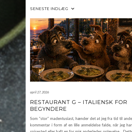
SENESTE INDLÆG
april 27, 2026
RESTAURANT G – ITALIENSK FOR
BEGYNDERE
Som “stor” madentusiast, hænder det at jeg fra tid til ande
kommentar i form af en lille anmeldelse falde, når jeg ha
spisested eller haft en for mig anderledes oplevelse. Dett