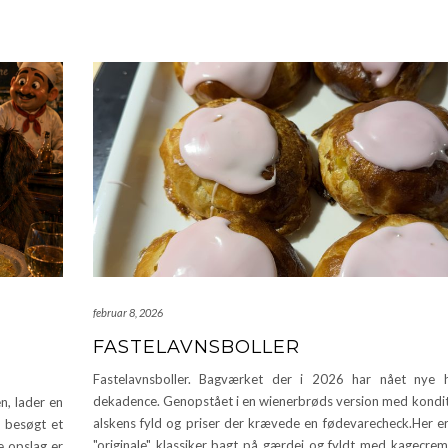
februar 8, 2026
FASTELAVNSBOLLER
Fastelavnsboller. Bagværket der i 2026 har nået nye h
dekadence. Genopstået i en wienerbrøds version med kondi
n, lader en
alskens fyld og priser der krævede en fødevarecheck.Her e
r besøgt et
"originale" klassiker bagt på gærdej og fyldt med kagecrem
e opslag er