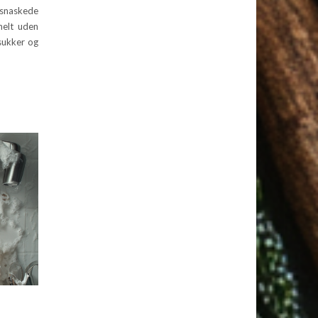
 snaskede
helt uden
 sukker og