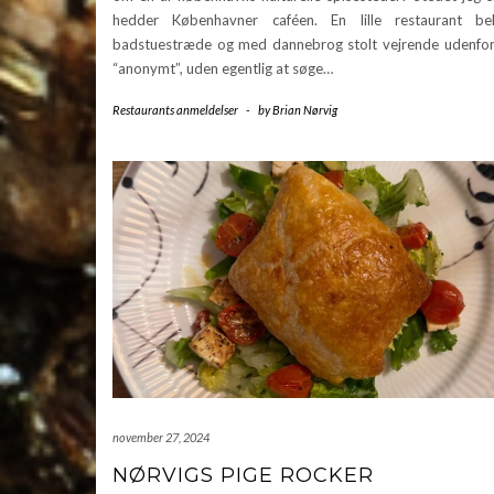
hedder Københavner caféen. En lille restaurant be
badstuestræde og med dannebrog stolt vejrende udenfor.
“anonymt”, uden egentlig at søge…
Restaurants anmeldelser
-
by
Brian Nørvig
november 27, 2024
NØRVIGS PIGE ROCKER