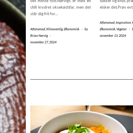
det meste fyld.Nørvigs er med en
sukker og knas præ
chili krydret oksekødsfar, men det
elsker det.Prøv ev
står dig frit for…
Aftensmad
,
Inspiration
,
Aftensmad
,
Klimavenlig
,
Økonomisk
-
by
Økonomisk
,
Vegetar
-
Brian Nørvig
-
november 13, 2024
november 27, 2024