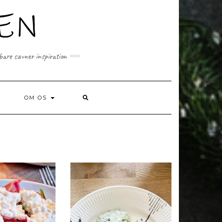
 bare savner inspiration
SEARCH
OM OS
HERE