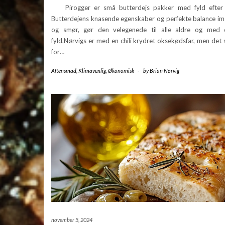
Pirogger er små butterdejs pakker med fyld efter 
Butterdejens knasende egenskaber og perfekte balance im
og smør, gør den velegenede til alle aldre og med
fyld.Nørvigs er med en chili krydret oksekødsfar, men det st
for…
Aftensmad
,
Klimavenlig
,
Økonomisk
-
by
Brian Nørvig
november 5, 2024