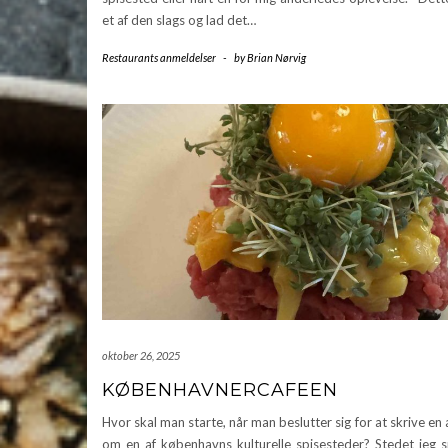
et af den slags og lad det…
Restaurants anmeldelser
-
by
Brian Nørvig
oktober 26, 2025
KØBENHAVNERCAFEEN
Hvor skal man starte, når man beslutter sig for at skrive en
om en af københavns kulturelle spisesteder? Stedet jeg 