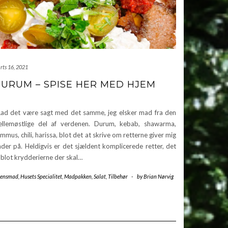
rts 16, 2021
URUM – SPISE HER MED HJEM
d det være sagt med det samme, jeg elsker mad fra den
llemøstlige del af verdenen. Durum, kebab, shawarma,
mmus, chili, harissa, blot det at skrive om retterne giver mig
åder på. Heldigvis er det sjældent komplicerede retter, det
 blot krydderierne der skal…
tensmad
,
Husets Specialitet
,
Madpakken
,
Salat
,
Tilbehør
-
by
Brian Nørvig