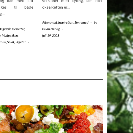
 og kan med lidt
versioner med kylling, lam eller
ruges til både
okse.Retten er…
og…
Aftensmad
,
Inspiration
,
Simremad
-
by
Bagværk
,
Desserter
,
Brian Nørvig
-
g
,
Madpakken
,
juli 19, 2023
misk
,
Salat
,
Vegetar
-