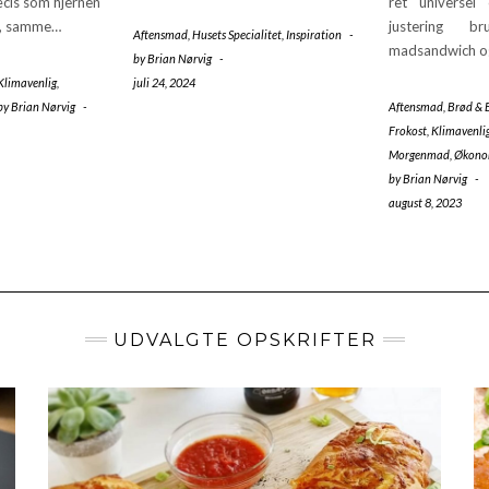
cis som hjernen
ret universel
t, samme…
justering b
Aftensmad
,
Husets Specialitet
,
Inspiration
-
madsandwich 
by
Brian Nørvig
-
Klimavenlig
,
juli 24, 2024
by
Brian Nørvig
-
Aftensmad
,
Brød & 
Frokost
,
Klimavenli
Morgenmad
,
Økono
by
Brian Nørvig
-
august 8, 2023
UDVALGTE OPSKRIFTER