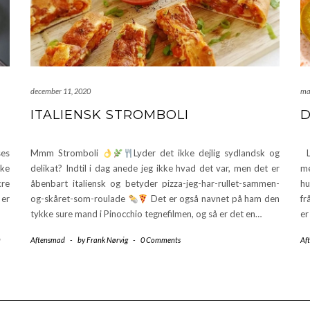
december 11, 2020
ma
ITALIENSK STROMBOLI
D
ses
Mmm Stromboli
Lyder det ikke dejlig sydlandsk og
La
ske
delikat? Indtil i dag anede jeg ikke hvad det var, men det er
me
kre
åbenbart italiensk og betyder pizza-jeg-har-rullet-sammen-
hu
 er
og-skåret-som-roulade
Det er også navnet på ham den
fr
tykke sure mand i Pinocchio tegnefilmen, og så er det en…
er
n
Aftensmad
-
by
Frank Nørvig
-
0 Comments
Af