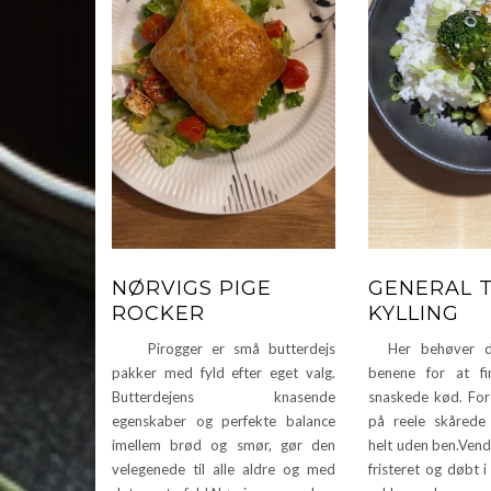
NØRVIGS PIGE
GENERAL 
ROCKER
KYLLING
Pirogger er små butterdejs
Her behøver du
pakker med fyld efter eget valg.
benene for at f
Butterdejens knasende
snaskede kød. For 
egenskaber og perfekte balance
på reele skårede 
imellem brød og smør, gør den
helt uden ben.Vend
velegenede til alle aldre og med
fristeret og døbt i