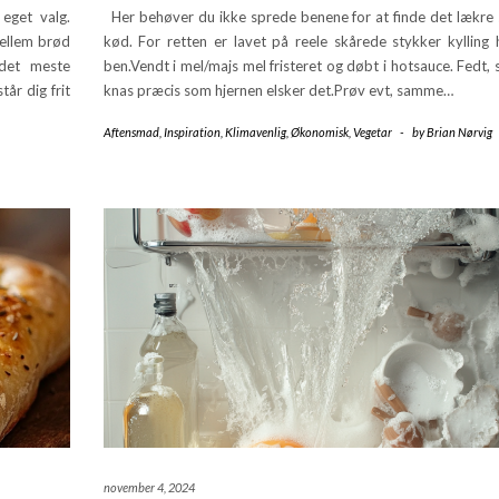
eget valg.
Her behøver du ikke sprede benene for at finde det lækre
ellem brød
kød. For retten er lavet på reele skårede stykker kylling 
 det meste
ben.Vendt i mel/majs mel fristeret og døbt i hotsauce. Fedt,
år dig frit
knas præcis som hjernen elsker det.Prøv evt, samme…
Aftensmad
,
Inspiration
,
Klimavenlig
,
Økonomisk
,
Vegetar
-
by
Brian Nørvig
november 4, 2024