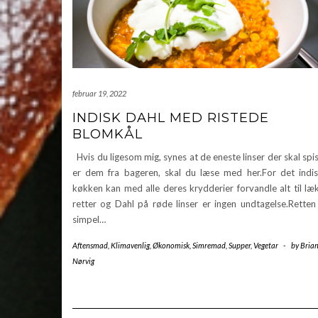
februar 19, 2022
INDISK DAHL MED RISTEDE
BLOMKÅL
Hvis du ligesom mig, synes at de eneste linser der skal spi
er dem fra bageren, skal du læse med her.For det indi
køkken kan med alle deres krydderier forvandle alt til læ
retter og Dahl på røde linser er ingen undtagelse.Retten
simpel…
Aftensmad
,
Klimavenlig
,
Økonomisk
,
Simremad
,
Supper
,
Vegetar
-
by
Bria
Nørvig