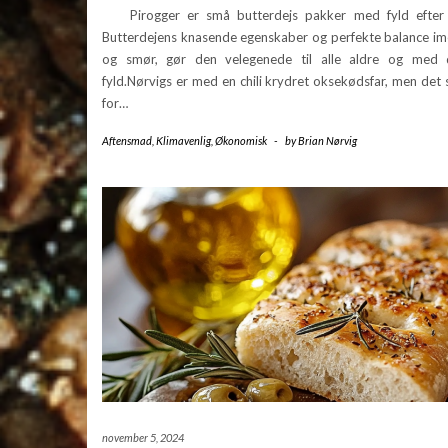
Pirogger er små butterdejs pakker med fyld efter 
Butterdejens knasende egenskaber og perfekte balance im
og smør, gør den velegenede til alle aldre og med
fyld.Nørvigs er med en chili krydret oksekødsfar, men det st
for…
Aftensmad
,
Klimavenlig
,
Økonomisk
-
by
Brian Nørvig
november 5, 2024