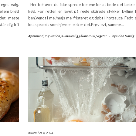
eget valg.
Her behøver du ikke sprede benene for at finde det lækre
ellem brød
kød. For retten er lavet på reele skårede stykker kylling 
 det meste
ben.Vendt i mel/majs mel fristeret og døbt i hotsauce. Fedt,
år dig frit
knas præcis som hjernen elsker det.Prøv evt, samme…
Aftensmad
,
Inspiration
,
Klimavenlig
,
Økonomisk
,
Vegetar
-
by
Brian Nørvig
november 4, 2024