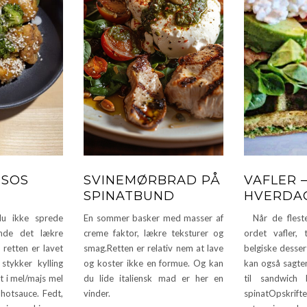
TSOS
SVINEMØRBRAD PÅ
VAFLER –
SPINATBUND
HVERDAG
 ikke sprede
En sommer basker med masser af
Når de fleste
inde det lækre
creme faktor, lækre teksturer og
ordet vafler,
retten er lavet
smag.Retten er relativ nem at lave
belgiske desser
stykker kylling
og koster ikke en formue. Og kan
kan også sagten
t i mel/majs mel
du lide italiensk mad er her en
til sandwich
 hotsauce. Fedt,
vinder.
spinatOpskrift