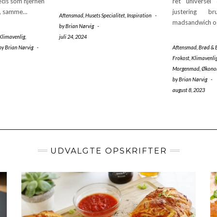
cis som hjernen
ret universel
t, samme…
justering b
Aftensmad
,
Husets Specialitet
,
Inspiration
-
madsandwich 
by
Brian Nørvig
-
Klimavenlig
,
juli 24, 2024
by
Brian Nørvig
-
Aftensmad
,
Brød & 
Frokost
,
Klimavenli
Morgenmad
,
Økono
by
Brian Nørvig
-
august 8, 2023
UDVALGTE OPSKRIFTER