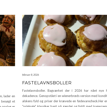
februar 8, 2026
FASTELAVNSBOLLER
Fastelavnsboller. Bagværket der i 2026 har nået nye h
dekadence. Genopstået i en wienerbrøds version med kondi
n, lader en
alskens fyld og priser der krævede en fødevarecheck.Her e
r besøgt et
"originale" klassiker bagt på gærdej og fyldt med kagecrem
e opslag er