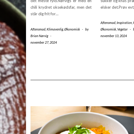
det meste fyld.Nørvigs er med en
sukker og knas præ
chili krydret oksekødsfar, men det
elsker det.Prøv ev
står dig frit for…
Aftensmad
,
Inspiration
,
Aftensmad
,
Klimavenlig
,
Økonomisk
-
by
Økonomisk
,
Vegetar
-
Brian Nørvig
-
november 13, 2024
november 27, 2024