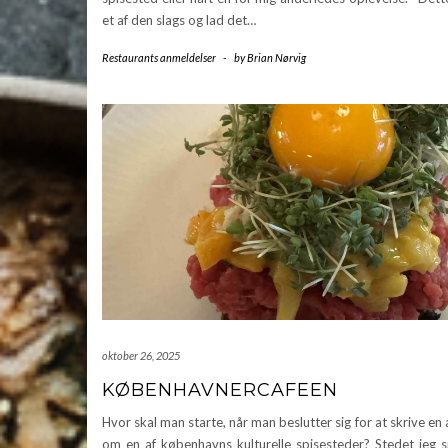
et af den slags og lad det…
Restaurants anmeldelser
-
by
Brian Nørvig
oktober 26, 2025
KØBENHAVNERCAFEEN
Hvor skal man starte, når man beslutter sig for at skrive en
om en af københavns kulturelle spisesteder? Stedet jeg 