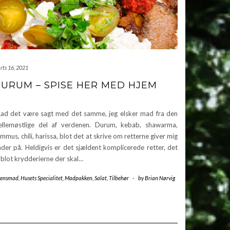
rts 16, 2021
URUM – SPISE HER MED HJEM
d det være sagt med det samme, jeg elsker mad fra den
llemøstlige del af verdenen. Durum, kebab, shawarma,
mmus, chili, harissa, blot det at skrive om retterne giver mig
åder på. Heldigvis er det sjældent komplicerede retter, det
 blot krydderierne der skal…
tensmad
,
Husets Specialitet
,
Madpakken
,
Salat
,
Tilbehør
-
by
Brian Nørvig