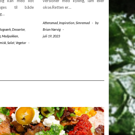
 og kan med lidt
versioner med kylling, lam eller
ruges til både
okse.Retten er…
og…
Aftensmad
,
Inspiration
,
Simremad
-
by
Bagværk
,
Desserter
,
Brian Nørvig
-
g
,
Madpakken
,
juli 19, 2023
misk
,
Salat
,
Vegetar
-