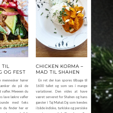
 TIL
CHICKEN KORMA –
 OG FEST
MAD TIL SHAHEN
 mennesker hører
En ret der kan spores tilbage til
 tænker de på de
1600 tallet og som ses i mange
t vafler. Meeeen du
variationer. Den vides at have
s lave lækre vafler
været serveret for Shahen og hans
 bunde med f.eks
gæster i Taj Mahal.Og som kendes
en du finder her er
i både indiske, turkiske og persiske