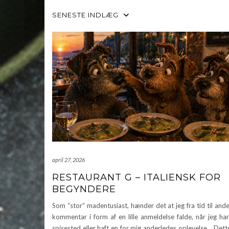
SENESTE INDLÆG
april 27, 2026
RESTAURANT G – ITALIENSK FOR
BEGYNDERE
Som “stor” madentusiast, hænder det at jeg fra tid til ande
kommentar i form af en lille anmeldelse falde, når jeg ha
spisested eller haft en for mig anderledes oplevelse. Dett