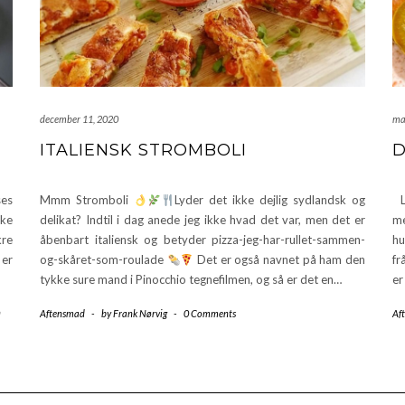
december 11, 2020
ma
ITALIENSK STROMBOLI
D
ses
Mmm Stromboli
Lyder det ikke dejlig sydlandsk og
La
ske
delikat? Indtil i dag anede jeg ikke hvad det var, men det er
me
kre
åbenbart italiensk og betyder pizza-jeg-har-rullet-sammen-
hu
 er
og-skåret-som-roulade
Det er også navnet på ham den
fr
tykke sure mand i Pinocchio tegnefilmen, og så er det en…
er
n
Aftensmad
-
by
Frank Nørvig
-
0 Comments
Af