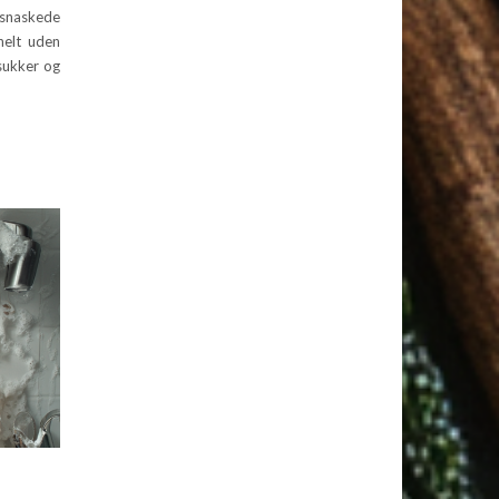
 snaskede
helt uden
 sukker og