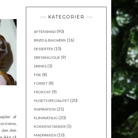
KATEGORIER
(90)
AFTENSMAD
(16)
BRØD & BAGVÆRK
(10)
DESSERTER
(9)
DRESSING/OLIE
(3)
DRINKS
(8)
FISK
(8)
FORRET
(9)
FROKOST
(20)
HUSETS SPECIALITET
(25)
INSPIRATION
øjder af
(20)
KLIMAVENLIG
torcreme,
(5)
KOKKENS TANKER
r den den
(10)
MADPAKKEN
e ikke så