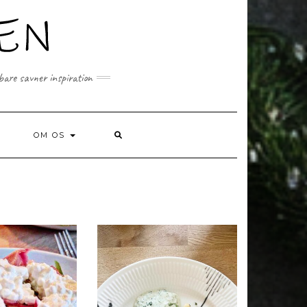
 bare savner inspiration
SEARCH
OM OS
HERE