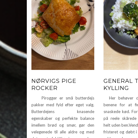
NØRVIGS PIGE
GENERAL 
ROCKER
KYLLING
Pirogger er små butterdejs
Her behøver du
pakker med fyld efter eget valg.
benene for at f
Butterdejens knasende
snaskede kød. For 
egenskaber og perfekte balance
på reele skårede 
imellem brød og smør, gør den
helt uden ben.Vend
velegenede til alle aldre og med
fristeret og døbt i