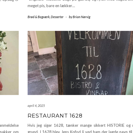
meget pis, bare en lækker…
Brød & Bagværk
,
Desserter
-
by
Brian Nørvig
april 4, 2025
RESTAURANT 1628
 anmeldelse
Hvis jeg siger 1628, tænker mange sikkert HISTORIE og
snakker om
grund. I 1628 blev Jens Kofod (i ved ham der lagde navn til