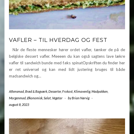
VAFLER – TIL HVERDAG OG FEST
Når de fleste mennesker hører ordet vafler, tænker de på de
belgiske dessert vafler. Meeeen du kan også sagtens lave lækre
vafler til sandwich bunde med f.eks spinatOpskriften du finder her
er ret universel og kan med lidt justering bruges til både
madsandwich og…
Aftensmad
,
Brød & Bagværk
,
Desserter
,
Frokost
,
Klimavenlig
,
Madpakken
,
Morgenmad
,
Økonomisk
,
Salat
,
Vegetar
-
by
Brian Nørvig
-
august 8, 2023