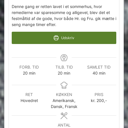
Denne gang er retten lavet i et sommerhus, hvor
remedierne var sparesomme og alligevel, blev det et
festmåltid af de gode, hvor både Hr. og Fru. gik mætte i
seng mange timer efter.
Udskriv
FORB. TID
TILB. TID
SAMLET TID
minutter
minutter
minutter
20
min
20
min
40
min
RET
KØKKEN
PRIS
Hovedret
Amerikansk,
kr. 200,-
Dansk, Fransk
ANTAL