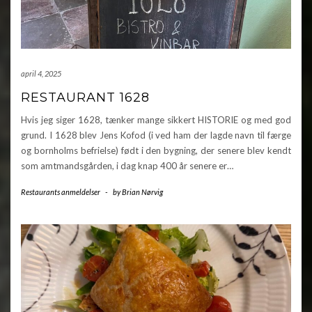
april 4, 2025
RESTAURANT 1628
Hvis jeg siger 1628, tænker mange sikkert HISTORIE og med god
grund. I 1628 blev Jens Kofod (i ved ham der lagde navn til færge
og bornholms befrielse) født i den bygning, der senere blev kendt
som amtmandsgården, i dag knap 400 år senere er…
Restaurants anmeldelser
-
by
Brian Nørvig