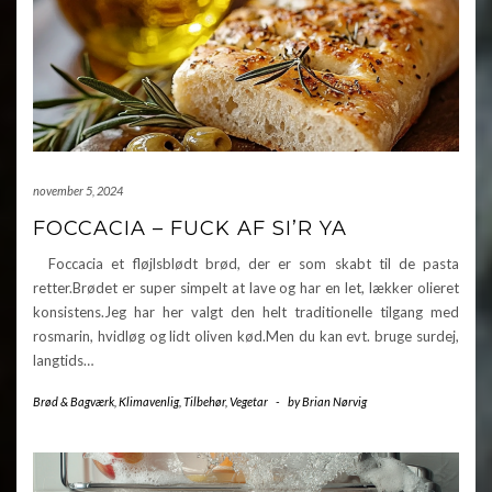
november 5, 2024
FOCCACIA – FUCK AF SI’R YA
Foccacia et fløjlsblødt brød, der er som skabt til de pasta
retter.Brødet er super simpelt at lave og har en let, lækker olieret
konsistens.Jeg har her valgt den helt traditionelle tilgang med
rosmarin, hvidløg og lidt oliven kød.Men du kan evt. bruge surdej,
langtids…
Brød & Bagværk
,
Klimavenlig
,
Tilbehør
,
Vegetar
-
by
Brian Nørvig