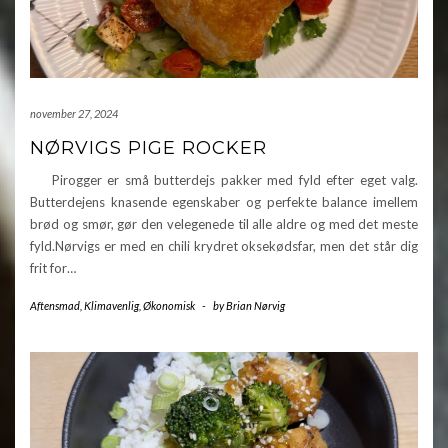
november 27, 2024
NØRVIGS PIGE ROCKER
Pirogger er små butterdejs pakker med fyld efter eget valg.
Butterdejens knasende egenskaber og perfekte balance imellem
brød og smør, gør den velegenede til alle aldre og med det meste
fyld.Nørvigs er med en chili krydret oksekødsfar, men det står dig
frit for…
Aftensmad
,
Klimavenlig
,
Økonomisk
-
by
Brian Nørvig