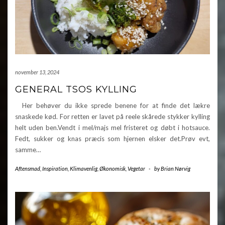
november 13, 2024
GENERAL TSOS KYLLING
Her behøver du ikke sprede benene for at finde det lækre
snaskede kød. For retten er lavet på reele skårede stykker kylling
helt uden ben.Vendt i mel/majs mel fristeret og døbt i hotsauce.
Fedt, sukker og knas præcis som hjernen elsker det.Prøv evt,
samme…
Aftensmad
,
Inspiration
,
Klimavenlig
,
Økonomisk
,
Vegetar
-
by
Brian Nørvig