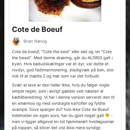
Cote de Boeuf
Brian Nørvig
Cote de boeuf, "Cote the best" eller slet og ret "Cote
the beast". Med denne skæring, går du ALDRIG galt i
byen. Hvis kødudskæringer var et dyr, var dette et
rovdyr, god fedtmarmorering, stadigvæk på ben, stor
nok til at mætte 2 og mør som var det forbudt.
Svær at lave er den heller ikke, hvis du følger nogle
simple regler, som i øvrigt gælder ved næsten al
kødtilberedning. Vi har i denne version serveret den til
en smørmos og med ovnbagte kartofler og fyldte
svampe. Sovs spørger du? hvis ikke Cote de Boeuf
indeholder sin egen sovs, har du gjort noget galt
-
men vi ligger alligevel en tot hjemmerørt hvidløgssmør
på toppen, så bliver det vist ikke mere syndigt.