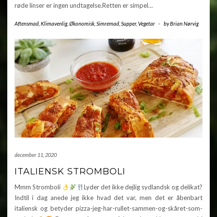
røde linser er ingen undtagelse.Retten er simpel…
Aftensmad
,
Klimavenlig
,
Økonomisk
,
Simremad
,
Supper
,
Vegetar
-
by
Brian Nørvig
december 11, 2020
ITALIENSK STROMBOLI
Mmm Stromboli
Lyder det ikke dejlig sydlandsk og delikat?
Indtil i dag anede jeg ikke hvad det var, men det er åbenbart
italiensk og betyder pizza-jeg-har-rullet-sammen-og-skåret-som-