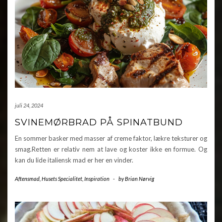
juli 24, 2024
SVINEMØRBRAD PÅ SPINATBUND
En sommer basker med masser af creme faktor, lækre teksturer og
smag.Retten er relativ nem at lave og koster ikke en formue. Og
kan du lide italiensk mad er her en vinder.
Aftensmad
,
Husets Specialitet
,
Inspiration
-
by
Brian Nørvig