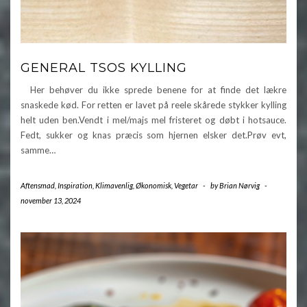
GENERAL TSOS KYLLING
Her behøver du ikke sprede benene for at finde det lækre
snaskede kød. For retten er lavet på reele skårede stykker kylling
helt uden ben.Vendt i mel/majs mel fristeret og døbt i hotsauce.
Fedt, sukker og knas præcis som hjernen elsker det.Prøv evt,
samme…
Aftensmad
,
Inspiration
,
Klimavenlig
,
Økonomisk
,
Vegetar
-
by
Brian Nørvig
-
november 13, 2024