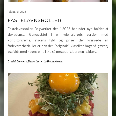
februar 8, 2026
FASTELAVNSBOLLER
Fastelavnsboller. Bagværket der i 2026 har nået nye højder af
dekadence. Genopstået i en wienerbrøds version med
konditorcreme, alskens fyld og priser der krævede en
fødevarecheck.Her er den den "originale" klassiker bagt på gærdej
og fyldt med kagecreme ikke så meget pis, bare en lækker…
Brød & Bagværk
,
Desserter
-
by
Brian Nørvig