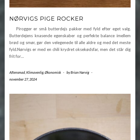
NØRVIGS PIGE ROCKER
Pirogger er små butterdejs pakker med fyld efter eget valg.
Butterdejens knasende egenskaber og perfekte balance imellem
brød og smør, gør den velegenede til alle aldre og med det meste
fyld.Nørvigs er med en chili krydret oksekødsfar, men det står dig
frit for…
Aftensmad
,
Klimavenlig
,
Økonomisk
-
by
Brian Nørvig
-
november 27, 2024