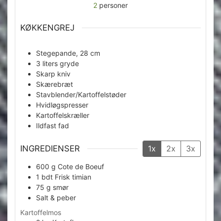
2
personer
KØKKENGREJ
Stegepande, 28 cm
3 liters gryde
Skarp kniv
Skærebræt
Stavblender/Kartoffelstøder
Hvidløgspresser
Kartoffelskræller
Ildfast fad
INGREDIENSER
1x
2x
3x
600
g
Cote de Boeuf
1
bdt
Frisk timian
75
g
smør
Salt & peber
Kartoffelmos