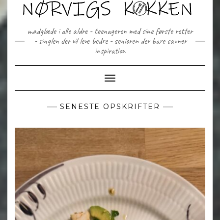
Skip
to
content
madglæde i alle aldre - teenageren med sine første retter
- singlen der vil leve bedre - senioren der bare savner
inspiration
Toggle Navigation
SENESTE OPSKRIFTER