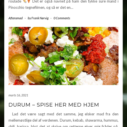
roulade
Det er også navnet på ham den tykke sure mand i
Pinocchio tegnefilmen, og så er det en…
Aftensmad
-
by
Frank Nørvig
-
0 Comments
marts 16, 2021
DURUM – SPISE HER MED HJEM
Lad det være sagt med det samme, jeg elsker mad fra den
mellemøstlige del af verdenen. Durum, kebab, shawarma, hummus,
chili, harissa, blot det at skrive om retterne giver mig fråder på.