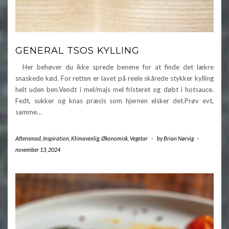
GENERAL TSOS KYLLING
Her behøver du ikke sprede benene for at finde det lækre
snaskede kød. For retten er lavet på reele skårede stykker kylling
helt uden ben.Vendt i mel/majs mel fristeret og døbt i hotsauce.
Fedt, sukker og knas præcis som hjernen elsker det.Prøv evt,
samme…
Aftensmad
,
Inspiration
,
Klimavenlig
,
Økonomisk
,
Vegetar
-
by
Brian Nørvig
-
november 13, 2024