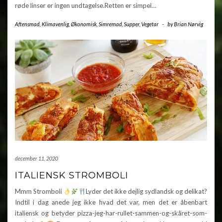
røde linser er ingen undtagelse.Retten er simpel…
Aftensmad
,
Klimavenlig
,
Økonomisk
,
Simremad
,
Supper
,
Vegetar
-
by
Brian Nørvig
december 11, 2020
ITALIENSK STROMBOLI
Mmm Stromboli
Lyder det ikke dejlig sydlandsk og delikat?
Indtil i dag anede jeg ikke hvad det var, men det er åbenbart
italiensk og betyder pizza-jeg-har-rullet-sammen-og-skåret-som-