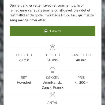
Denne gang er retten lavet i et sommerhus, hvor
remedierne var sparesomme og alligevel, blev det et
festmåltid af de gode, hvor både Hr. og Fru. gik mætte i
seng mange timer efter.
Udskriv
FORB. TID
TILB. TID
SAMLET TID
minutter
minutter
minutter
20
min
20
min
40
min
RET
KØKKEN
PRIS
Hovedret
Amerikansk,
kr. 200,-
Dansk, Fransk
ANTAL