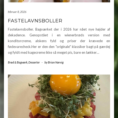
februar 8, 2026
FASTELAVNSBOLLER
Fastelavnsboller. Bagværket der i 2026 har nået nye højder af
dekadence. Genopstået i en wienerbrøds version med
konditorcreme, alskens fyld og priser der krævede en
fødevarecheck.Her er den den "originale" klassiker bagt på gærdej
og fyldt med kagecreme ikke så meget pis, bare en lækker…
Brød & Bagværk
,
Desserter
-
by
Brian Nørvig