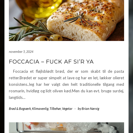
november 5, 2024
FOCCACIA – FUCK AF SI’R YA
Foccacia et fløjlsblødt brød, der er som skabt til de pasta
retter.Brødet er super simpelt at lave og har en let, lækker olieret
konsistens.Jeg har her valgt den helt traditionelle tilgang med
rosmarin, hvidløg og lidt oliven kød.Men du kan evt. bruge surdej,
langtids…
Brød & Bagværk
,
Klimavenlig
,
Tilbehør
,
Vegetar
-
by
Brian Nørvig