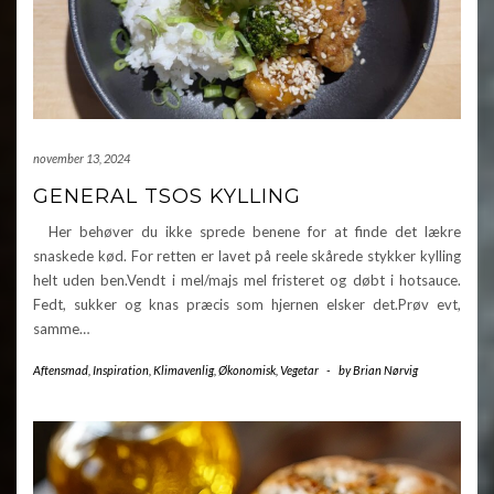
november 13, 2024
GENERAL TSOS KYLLING
Her behøver du ikke sprede benene for at finde det lækre
snaskede kød. For retten er lavet på reele skårede stykker kylling
helt uden ben.Vendt i mel/majs mel fristeret og døbt i hotsauce.
Fedt, sukker og knas præcis som hjernen elsker det.Prøv evt,
samme…
Aftensmad
,
Inspiration
,
Klimavenlig
,
Økonomisk
,
Vegetar
-
by
Brian Nørvig