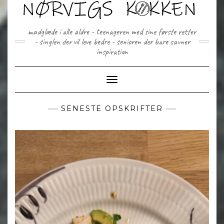
Skip
to
content
madglæde i alle aldre - teenageren med sine første retter
- singlen der vil leve bedre - senioren der bare savner
inspiration
Toggle Navigation
SENESTE OPSKRIFTER