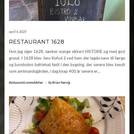
april 4, 2025
RESTAURANT 1628
Hvis jeg siger 1628, tænker mange sikkert HISTORIE og med god
grund. I 1628 blev Jens Kofod (i ved ham der lagde navn til færge
og bornholms befrielse) født i den bygning, der senere blev kendt
som amtmandsgården, i dag knap 400 år senere er…
Restaurants anmeldelser
-
by
Brian Nørvig