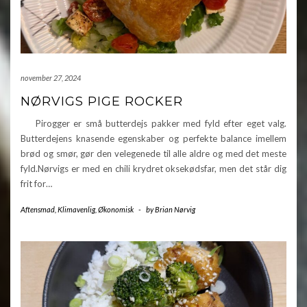
november 27, 2024
NØRVIGS PIGE ROCKER
Pirogger er små butterdejs pakker med fyld efter eget valg.
Butterdejens knasende egenskaber og perfekte balance imellem
brød og smør, gør den velegenede til alle aldre og med det meste
fyld.Nørvigs er med en chili krydret oksekødsfar, men det står dig
frit for…
Aftensmad
,
Klimavenlig
,
Økonomisk
-
by
Brian Nørvig