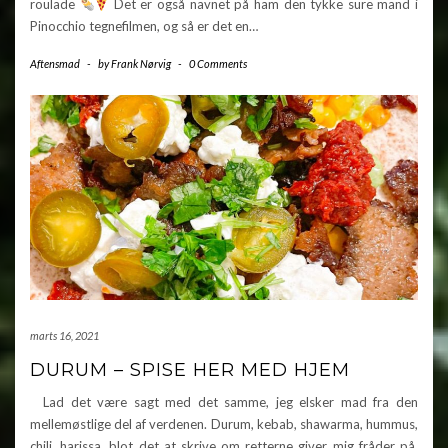
roulade
Det er også navnet på ham den tykke sure mand i
Pinocchio tegnefilmen, og så er det en…
Aftensmad
-
by
Frank Nørvig
-
0 Comments
marts 16, 2021
DURUM – SPISE HER MED HJEM
Lad det være sagt med det samme, jeg elsker mad fra den
mellemøstlige del af verdenen. Durum, kebab, shawarma, hummus,
chili, harissa, blot det at skrive om retterne giver mig fråder på.