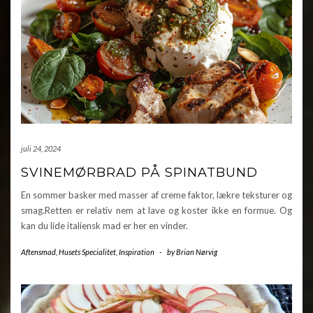
juli 24, 2024
SVINEMØRBRAD PÅ SPINATBUND
En sommer basker med masser af creme faktor, lækre teksturer og
smag.Retten er relativ nem at lave og koster ikke en formue. Og
kan du lide italiensk mad er her en vinder.
Aftensmad
,
Husets Specialitet
,
Inspiration
-
by
Brian Nørvig