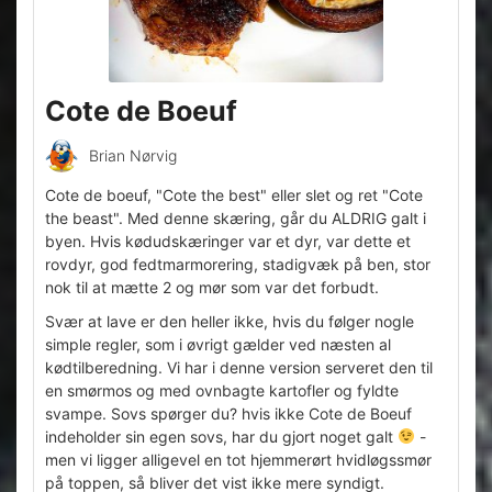
Cote de Boeuf
Brian Nørvig
Cote de boeuf, "Cote the best" eller slet og ret "Cote
the beast". Med denne skæring, går du ALDRIG galt i
byen. Hvis kødudskæringer var et dyr, var dette et
rovdyr, god fedtmarmorering, stadigvæk på ben, stor
nok til at mætte 2 og mør som var det forbudt.
Svær at lave er den heller ikke, hvis du følger nogle
simple regler, som i øvrigt gælder ved næsten al
kødtilberedning. Vi har i denne version serveret den til
en smørmos og med ovnbagte kartofler og fyldte
svampe. Sovs spørger du? hvis ikke Cote de Boeuf
indeholder sin egen sovs, har du gjort noget galt
-
men vi ligger alligevel en tot hjemmerørt hvidløgssmør
på toppen, så bliver det vist ikke mere syndigt.