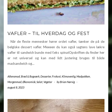
VAFLER – TIL HVERDAG OG FEST
Når de fleste mennesker hører ordet vafler, tænker de på de
belgiske dessert vafler. Meeeen du kan også sagtens lave lækre
vafler til sandwich bunde med f.eks spinatOpskriften du finder her
er ret universel og kan med lidt justering bruges til både
madsandwich og…
Aftensmad
,
Brød & Bagværk
,
Desserter
,
Frokost
,
Klimavenlig
,
Madpakken
,
Morgenmad
,
Økonomisk
,
Salat
,
Vegetar
-
by
Brian Nørvig
-
august 8, 2023