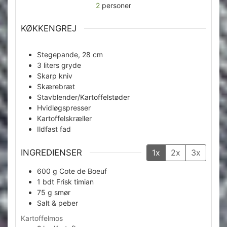
2
personer
KØKKENGREJ
Stegepande, 28 cm
3 liters gryde
Skarp kniv
Skærebræt
Stavblender/Kartoffelstøder
Hvidløgspresser
Kartoffelskræller
Ildfast fad
INGREDIENSER
1x
2x
3x
600
g
Cote de Boeuf
1
bdt
Frisk timian
75
g
smør
Salt & peber
Kartoffelmos