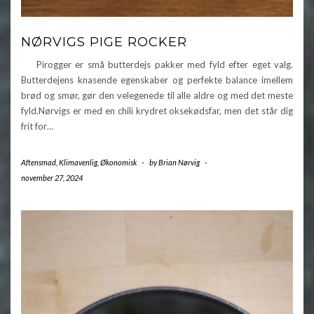
NØRVIGS PIGE ROCKER
Pirogger er små butterdejs pakker med fyld efter eget valg.
Butterdejens knasende egenskaber og perfekte balance imellem
brød og smør, gør den velegenede til alle aldre og med det meste
fyld.Nørvigs er med en chili krydret oksekødsfar, men det står dig
frit for…
Aftensmad
,
Klimavenlig
,
Økonomisk
-
by
Brian Nørvig
-
november 27, 2024