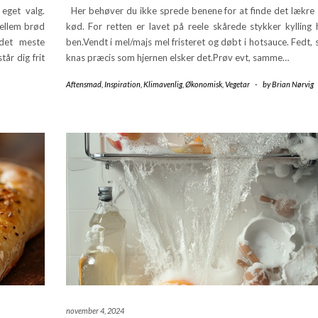
eget valg.
Her behøver du ikke sprede benene for at finde det lækre
ellem brød
kød. For retten er lavet på reele skårede stykker kylling 
 det meste
ben.Vendt i mel/majs mel fristeret og døbt i hotsauce. Fedt,
år dig frit
knas præcis som hjernen elsker det.Prøv evt, samme…
Aftensmad
,
Inspiration
,
Klimavenlig
,
Økonomisk
,
Vegetar
-
by
Brian Nørvig
november 4, 2024