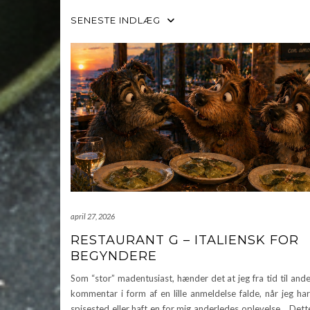
SENESTE INDLÆG
april 27, 2026
RESTAURANT G – ITALIENSK FOR
BEGYNDERE
Som “stor” madentusiast, hænder det at jeg fra tid til ande
kommentar i form af en lille anmeldelse falde, når jeg ha
spisested eller haft en for mig anderledes oplevelse. Dett