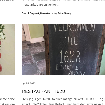
meget pis, bare en lækker…
Brød & Bagværk
,
Desserter
-
by
Brian Nørvig
april 4, 2025
RESTAURANT 1628
 anmeldelse
Hvis jeg siger 1628, tænker mange sikkert HISTORIE og
snakker om
grund. I 1628 blev Jens Kofod (i ved ham der lagde navn til