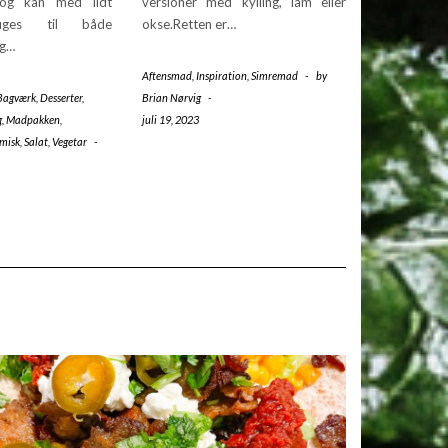
 og kan med lidt
versioner med kylling, lam eller
ruges til både
okse.Retten er…
og…
Aftensmad
,
Inspiration
,
Simremad
-
by
Bagværk
,
Desserter
,
Brian Nørvig
-
g
,
Madpakken
,
juli 19, 2023
misk
,
Salat
,
Vegetar
-