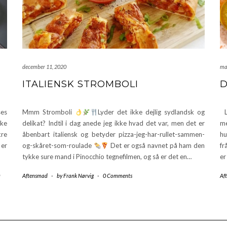
december 11, 2020
ma
ITALIENSK STROMBOLI
D
ses
Mmm Stromboli
Lyder det ikke dejlig sydlandsk og
La
ske
delikat? Indtil i dag anede jeg ikke hvad det var, men det er
me
kre
åbenbart italiensk og betyder pizza-jeg-har-rullet-sammen-
hu
 er
og-skåret-som-roulade
Det er også navnet på ham den
fr
tykke sure mand i Pinocchio tegnefilmen, og så er det en…
er
n
Aftensmad
-
by
Frank Nørvig
-
0 Comments
Af