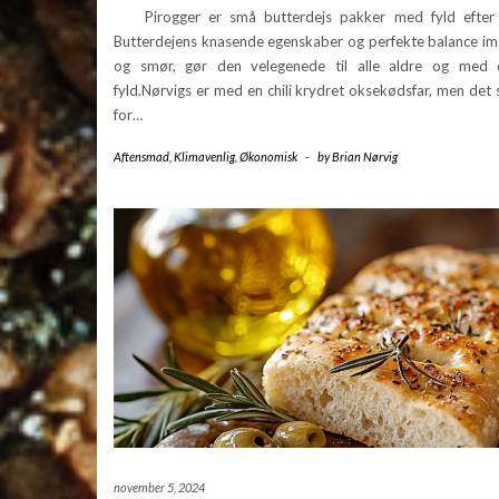
Pirogger er små butterdejs pakker med fyld efter 
Butterdejens knasende egenskaber og perfekte balance im
og smør, gør den velegenede til alle aldre og med
fyld.Nørvigs er med en chili krydret oksekødsfar, men det st
for…
Aftensmad
,
Klimavenlig
,
Økonomisk
-
by
Brian Nørvig
november 5, 2024