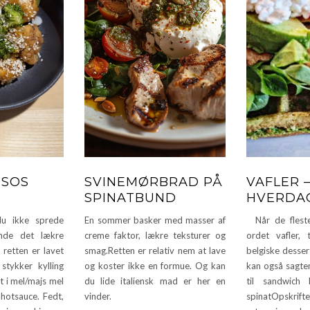
TSOS
SVINEMØRBRAD PÅ
VAFLER –
SPINATBUND
HVERDAG
 ikke sprede
En sommer basker med masser af
Når de fleste
inde det lækre
creme faktor, lækre teksturer og
ordet vafler,
retten er lavet
smag.Retten er relativ nem at lave
belgiske desser
stykker kylling
og koster ikke en formue. Og kan
kan også sagten
t i mel/majs mel
du lide italiensk mad er her en
til sandwich
 hotsauce. Fedt,
vinder.
spinatOpskrift