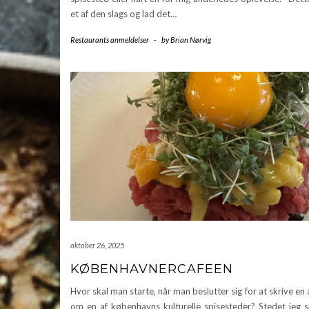
et af den slags og lad det…
Restaurants anmeldelser
-
by
Brian Nørvig
oktober 26, 2025
KØBENHAVNERCAFEEN
Hvor skal man starte, når man beslutter sig for at skrive en
om en af københavns kulturelle spisesteder? Stedet jeg 