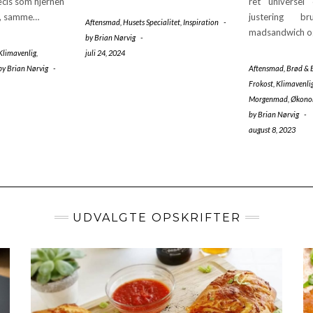
cis som hjernen
ret universel
t, samme…
justering b
Aftensmad
,
Husets Specialitet
,
Inspiration
-
madsandwich 
by
Brian Nørvig
-
Klimavenlig
,
juli 24, 2024
by
Brian Nørvig
-
Aftensmad
,
Brød & 
Frokost
,
Klimavenli
Morgenmad
,
Økono
by
Brian Nørvig
-
august 8, 2023
UDVALGTE OPSKRIFTER