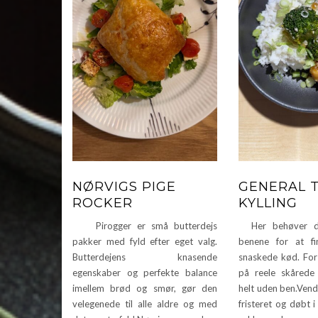
NØRVIGS PIGE
GENERAL 
ROCKER
KYLLING
Pirogger er små butterdejs
Her behøver du
pakker med fyld efter eget valg.
benene for at f
Butterdejens knasende
snaskede kød. For 
egenskaber og perfekte balance
på reele skårede 
imellem brød og smør, gør den
helt uden ben.Vend
velegenede til alle aldre og med
fristeret og døbt i