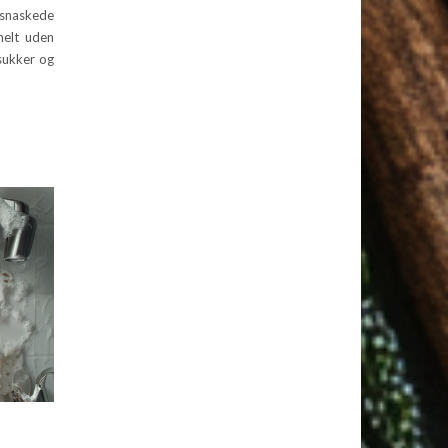
 snaskede
helt uden
 sukker og