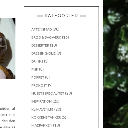
KATEGORIER
(90)
AFTENSMAD
(16)
BRØD & BAGVÆRK
(10)
DESSERTER
(9)
DRESSING/OLIE
(3)
DRINKS
(8)
FISK
(8)
FORRET
(9)
FROKOST
(20)
HUSETS SPECIALITET
(25)
INSPIRATION
øjder af
(20)
KLIMAVENLIG
torcreme,
(5)
KOKKENS TANKER
r den den
(10)
MADPAKKEN
e ikke så