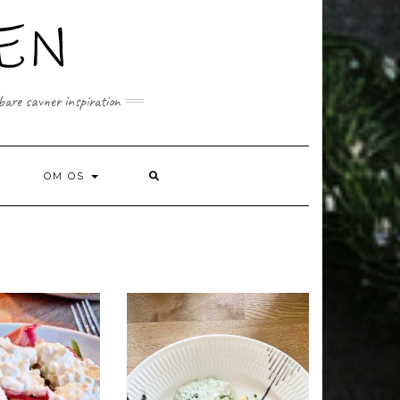
 bare savner inspiration
SEARCH
OM OS
HERE