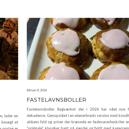
februar 8, 2026
FASTELAVNSBOLLER
Fastelavnsboller. Bagværket der i 2026 har nået nye h
dekadence. Genopstået i en wienerbrøds version med kondi
n, lader en
alskens fyld og priser der krævede en fødevarecheck.Her e
r besøgt et
"originale" klassiker bagt på gærdej og fyldt med kagecrem
e opslag er