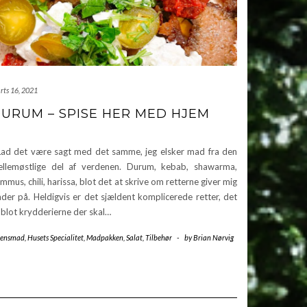
rts 16, 2021
URUM – SPISE HER MED HJEM
d det være sagt med det samme, jeg elsker mad fra den
llemøstlige del af verdenen. Durum, kebab, shawarma,
mmus, chili, harissa, blot det at skrive om retterne giver mig
åder på. Heldigvis er det sjældent komplicerede retter, det
 blot krydderierne der skal…
tensmad
,
Husets Specialitet
,
Madpakken
,
Salat
,
Tilbehør
-
by
Brian Nørvig