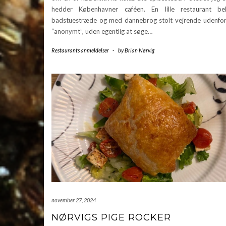
hedder Københavner caféen. En lille restaurant be
badstuestræde og med dannebrog stolt vejrende udenfor.
“anonymt”, uden egentlig at søge…
Restaurants anmeldelser
-
by
Brian Nørvig
november 27, 2024
NØRVIGS PIGE ROCKER