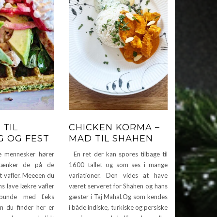
 TIL
CHICKEN KORMA –
 OG FEST
MAD TIL SHAHEN
 mennesker hører
En ret der kan spores tilbage til
 tænker de på de
1600 tallet og som ses i mange
t vafler. Meeeen du
variationer. Den vides at have
s lave lækre vafler
været serveret for Shahen og hans
 bunde med f.eks
gæster i Taj Mahal.Og som kendes
en du finder her er
i både indiske, turkiske og persiske