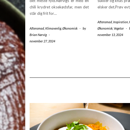
det meste fyld.Nørvigs er med en
sukker og knas præ
chili krydret oksekødsfar, men det
elsker det.Prøv ev
står dig frit for…
Aftensmad
,
Inspiration
,
Aftensmad
,
Klimavenlig
,
Økonomisk
-
by
Økonomisk
,
Vegetar
-
Brian Nørvig
-
november 13, 2024
november 27, 2024