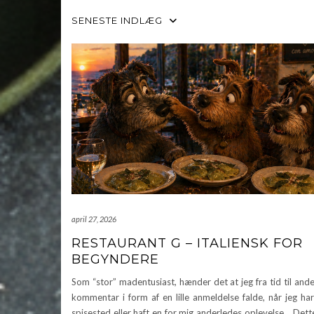
SENESTE INDLÆG
april 27, 2026
RESTAURANT G – ITALIENSK FOR
BEGYNDERE
Som “stor” madentusiast, hænder det at jeg fra tid til ande
kommentar i form af en lille anmeldelse falde, når jeg ha
spisested eller haft en for mig anderledes oplevelse. Dett