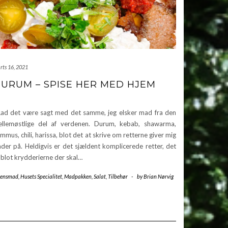
rts 16, 2021
URUM – SPISE HER MED HJEM
d det være sagt med det samme, jeg elsker mad fra den
llemøstlige del af verdenen. Durum, kebab, shawarma,
mmus, chili, harissa, blot det at skrive om retterne giver mig
åder på. Heldigvis er det sjældent komplicerede retter, det
 blot krydderierne der skal…
tensmad
,
Husets Specialitet
,
Madpakken
,
Salat
,
Tilbehør
-
by
Brian Nørvig