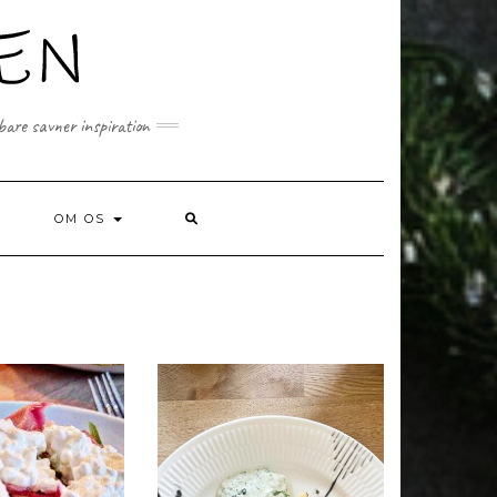
 bare savner inspiration
SEARCH
OM OS
HERE