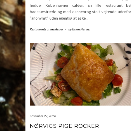
hedder Københavner caféen. En lille restaurant be
badstuestræde og med dannebrog stolt vejrende udenfor.
“anonymt”, uden egentlig at søge…
Restaurants anmeldelser
-
by
Brian Nørvig
november 27, 2024
NØRVIGS PIGE ROCKER