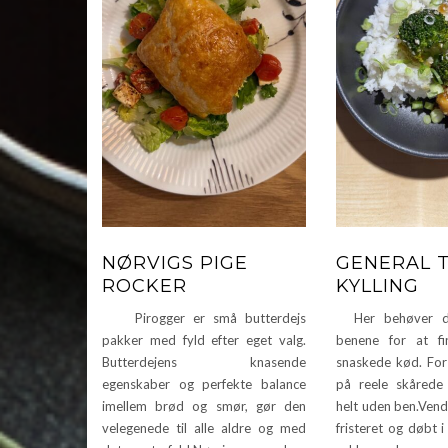
NØRVIGS PIGE
GENERAL 
ROCKER
KYLLING
Pirogger er små butterdejs
Her behøver du
pakker med fyld efter eget valg.
benene for at f
Butterdejens knasende
snaskede kød. For 
egenskaber og perfekte balance
på reele skårede 
imellem brød og smør, gør den
helt uden ben.Vend
velegenede til alle aldre og med
fristeret og døbt i