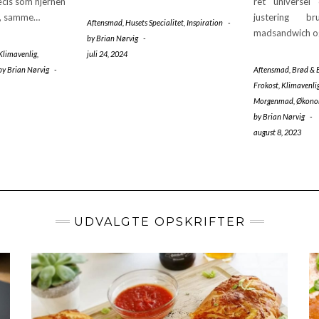
cis som hjernen
ret universel
t, samme…
justering b
Aftensmad
,
Husets Specialitet
,
Inspiration
-
madsandwich 
by
Brian Nørvig
-
Klimavenlig
,
juli 24, 2024
by
Brian Nørvig
-
Aftensmad
,
Brød & 
Frokost
,
Klimavenli
Morgenmad
,
Økono
by
Brian Nørvig
-
august 8, 2023
UDVALGTE OPSKRIFTER