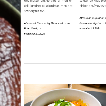
det meste fyld.Nørvigs er med en
sukker og knas præ
chili krydret oksekødsfar, men det
elsker det.Prøv ev
står dig frit for…
Aftensmad
,
Inspiration
,
Aftensmad
,
Klimavenlig
,
Økonomisk
-
by
Økonomisk
,
Vegetar
-
Brian Nørvig
-
november 13, 2024
november 27, 2024