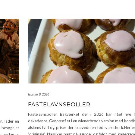
februar 8, 2026
FASTELAVNSBOLLER
Fastelavnsboller. Bagværket der i 2026 har nået nye h
dekadence. Genopstået i en wienerbrøds version med kondi
n, lader en
alskens fyld og priser der krævede en fødevarecheck.Her e
r besøgt et
"originale" klassiker bagt på gærdej og fyldt med kagecrem
e opslag er