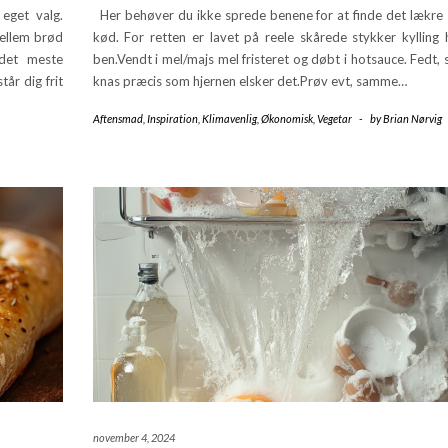
eget valg.
Her behøver du ikke sprede benene for at finde det lækre
ellem brød
kød. For retten er lavet på reele skårede stykker kylling 
 det meste
ben.Vendt i mel/majs mel fristeret og døbt i hotsauce. Fedt,
år dig frit
knas præcis som hjernen elsker det.Prøv evt, samme…
Aftensmad
,
Inspiration
,
Klimavenlig
,
Økonomisk
,
Vegetar
-
by
Brian Nørvig
november 4, 2024