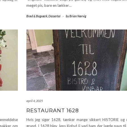
meget pis, bare en lækker…
Brød & Bagværk
,
Desserter
-
by
Brian Nørvig
april 4, 2025
RESTAURANT 1628
 anmeldelse
Hvis jeg siger 1628, tænker mange sikkert HISTORIE og
snakker om
grund. I 1628 blev Jens Kofod (i ved ham der lagde navn til