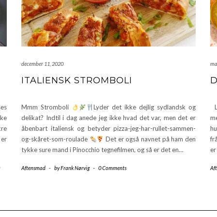
december 11, 2020
ma
ITALIENSK STROMBOLI
D
ses
Mmm Stromboli
Lyder det ikke dejlig sydlandsk og
La
ske
delikat? Indtil i dag anede jeg ikke hvad det var, men det er
me
kre
åbenbart italiensk og betyder pizza-jeg-har-rullet-sammen-
hu
 er
og-skåret-som-roulade
Det er også navnet på ham den
fr
tykke sure mand i Pinocchio tegnefilmen, og så er det en…
er
n
Aftensmad
-
by
Frank Nørvig
-
0 Comments
Af