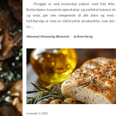
Pirogger er små butterdejs pakker med fyld efter 
Butterdejens knasende egenskaber og perfekte balance im
og smør, gør den velegenede til alle aldre og med
fyld.Nørvigs er med en chili krydret oksekødsfar, men det st
for…
Aftensmad
,
Klimavenlig
,
Økonomisk
-
by
Brian Nørvig
november 5, 2024