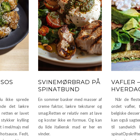
TSOS
SVINEMØRBRAD PÅ
VAFLER –
SPINATBUND
HVERDAG
 ikke sprede
En sommer basker med masser af
Når de fleste
inde det lækre
creme faktor, lækre teksturer og
ordet vafler,
retten er lavet
smag.Retten er relativ nem at lave
belgiske desser
stykker kylling
og koster ikke en formue. Og kan
kan også sagten
t i mel/majs mel
du lide italiensk mad er her en
til sandwich
 hotsauce. Fedt,
vinder.
spinatOpskrift