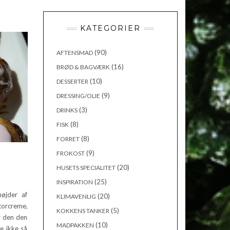
KATEGORIER
(90)
AFTENSMAD
(16)
BRØD & BAGVÆRK
(10)
DESSERTER
(9)
DRESSING/OLIE
(3)
DRINKS
(8)
FISK
(8)
FORRET
(9)
FROKOST
(20)
HUSETS SPECIALITET
(25)
INSPIRATION
øjder af
(20)
KLIMAVENLIG
torcreme,
(5)
KOKKENS TANKER
r den den
(10)
MADPAKKEN
e ikke så