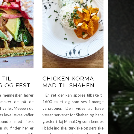
 TIL
CHICKEN KORMA –
 OG FEST
MAD TIL SHAHEN
 mennesker hører
En ret der kan spores tilbage til
 tænker de på de
1600 tallet og som ses i mange
t vafler. Meeeen du
variationer. Den vides at have
s lave lækre vafler
været serveret for Shahen og hans
 bunde med f.eks
gæster i Taj Mahal.Og som kendes
en du finder her er
i både indiske, turkiske og persiske