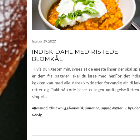
februar 19, 2022
INDISK DAHL MED RISTEDE
BLOMKÅL
Hvis du ligesom mig, synes at de eneste linser der skal spi
er dem fra bageren, skal du læse med her.For det indi
køkken kan med alle deres krydderier forvandle alt til læ
retter og Dahl på røde linser er ingen undtagelse.Retten
simpel…
Aftensmad
,
Klimavenlig
,
Økonomisk
,
Simremad
,
Supper
,
Vegetar
-
by
Bria
Nørvig