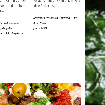
 og kan med lidt
versioner med kylling, lam eller
ruges til både
okse.Retten er…
og…
Aftensmad
,
Inspiration
,
Simremad
-
by
Bagværk
,
Desserter
,
Brian Nørvig
-
g
,
Madpakken
,
juli 19, 2023
misk
,
Salat
,
Vegetar
-