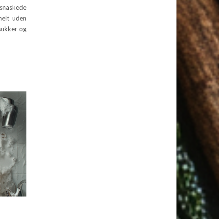
 snaskede
helt uden
 sukker og