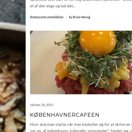
et af den slags og lad det…
Restaurants anmeldelser
-
by
Brian Nørvig
oktober 26, 2025
KØBENHAVNERCAFEEN
Hvor skal man starte, når man beslutter sig for at skrive en
om en af københavns kulturelle spisesteder? Stedet jeg 