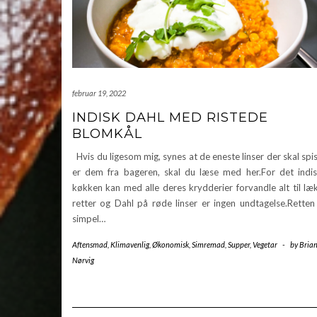
februar 19, 2022
INDISK DAHL MED RISTEDE
BLOMKÅL
Hvis du ligesom mig, synes at de eneste linser der skal spi
er dem fra bageren, skal du læse med her.For det indi
køkken kan med alle deres krydderier forvandle alt til læ
retter og Dahl på røde linser er ingen undtagelse.Retten
simpel…
Aftensmad
,
Klimavenlig
,
Økonomisk
,
Simremad
,
Supper
,
Vegetar
-
by
Bria
Nørvig