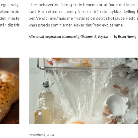
eget valg.
Her behøver du ikke sprede benene for at finde det lækre
ellem brød
kød. For retten er lavet på reele skårede stykker kylling 
 det meste
ben.Vendt i mel/majs mel fristeret og døbt i hotsauce. Fedt,
år dig frit
knas præcis som hjernen elsker det.Prøv evt, samme…
Aftensmad
,
Inspiration
,
Klimavenlig
,
Økonomisk
,
Vegetar
-
by
Brian Nørvig
november 4, 2024