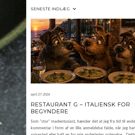
SENESTE INDLÆG
april 27, 2026
RESTAURANT G – ITALIENSK FOR
BEGYNDERE
Som “stor” madentusiast, hænder det at jeg fra tid til ande
kommentar i form af en lille anmeldelse falde, når jeg ha
spisested eller haft en for mig anderledes oplevelse. Dett