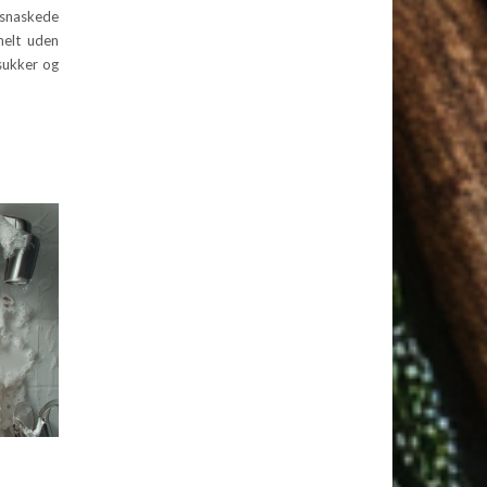
 snaskede
helt uden
 sukker og