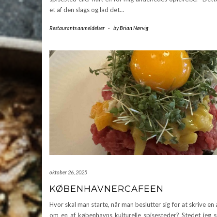
et af den slags og lad det…
Restaurants anmeldelser
-
by
Brian Nørvig
oktober 26, 2025
KØBENHAVNERCAFEEN
Hvor skal man starte, når man beslutter sig for at skrive en
om en af københavns kulturelle spisesteder? Stedet jeg 