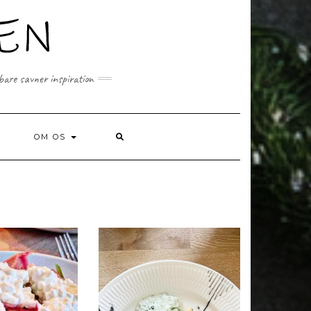
 bare savner inspiration
SEARCH
OM OS
HERE