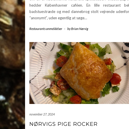
hedder Københavner caféen. En lille restaurant be
badstuestræde og med dannebrog stolt vejrende udenfor.
“anonymt”, uden egentlig at søge…
Restaurants anmeldelser
-
by
Brian Nørvig
november 27, 2024
NØRVIGS PIGE ROCKER