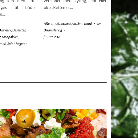
 og kan med lidt
versioner med kylling, lam eller
ruges til både
okse.Retten er…
og…
Aftensmad
,
Inspiration
,
Simremad
-
by
Bagværk
,
Desserter
,
Brian Nørvig
-
g
,
Madpakken
,
juli 19, 2023
misk
,
Salat
,
Vegetar
-