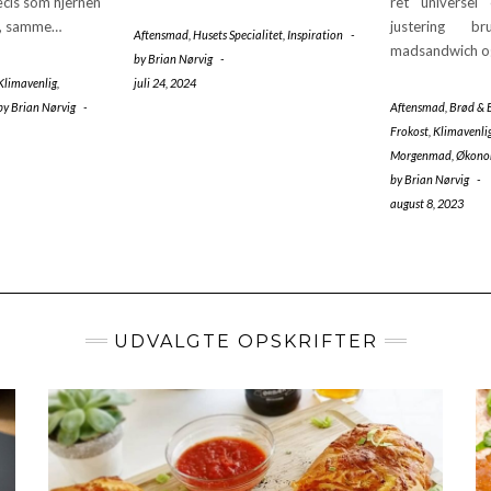
cis som hjernen
ret universel
t, samme…
justering b
Aftensmad
,
Husets Specialitet
,
Inspiration
-
madsandwich 
by
Brian Nørvig
-
Klimavenlig
,
juli 24, 2024
by
Brian Nørvig
-
Aftensmad
,
Brød & 
Frokost
,
Klimavenli
Morgenmad
,
Økono
by
Brian Nørvig
-
august 8, 2023
UDVALGTE OPSKRIFTER