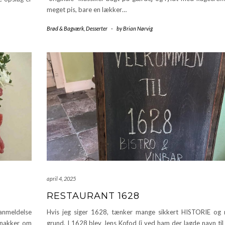
meget pis, bare en lækker…
Brød & Bagværk
,
Desserter
-
by
Brian Nørvig
april 4, 2025
RESTAURANT 1628
 anmeldelse
Hvis jeg siger 1628, tænker mange sikkert HISTORIE og
snakker om
grund. I 1628 blev Jens Kofod (i ved ham der lagde navn til