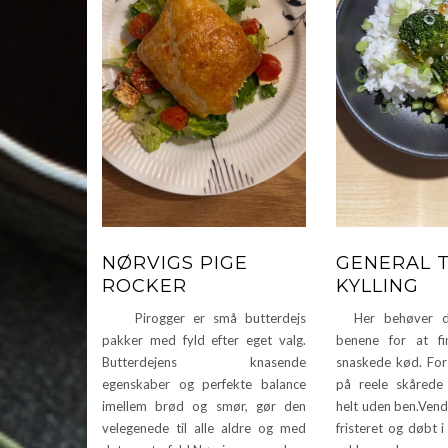
NØRVIGS PIGE
GENERAL 
ROCKER
KYLLING
Pirogger er små butterdejs
Her behøver du
pakker med fyld efter eget valg.
benene for at f
Butterdejens knasende
snaskede kød. For 
egenskaber og perfekte balance
på reele skårede 
imellem brød og smør, gør den
helt uden ben.Vend
velegenede til alle aldre og med
fristeret og døbt i