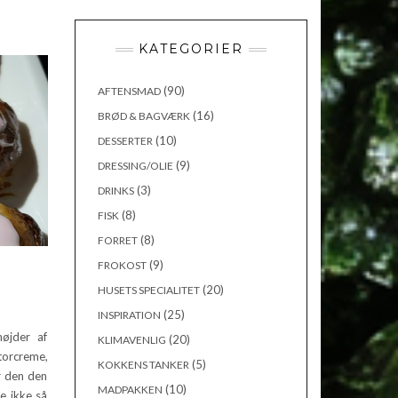
KATEGORIER
(90)
AFTENSMAD
(16)
BRØD & BAGVÆRK
(10)
DESSERTER
(9)
DRESSING/OLIE
(3)
DRINKS
(8)
FISK
(8)
FORRET
(9)
FROKOST
(20)
HUSETS SPECIALITET
(25)
INSPIRATION
øjder af
(20)
KLIMAVENLIG
torcreme,
(5)
KOKKENS TANKER
r den den
(10)
MADPAKKEN
e ikke så