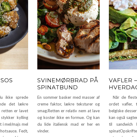
TSOS
SVINEMØRBRAD PÅ
VAFLER –
SPINATBUND
HVERDAG
 ikke sprede
En sommer basker med masser af
Når de fleste
inde det lækre
creme faktor, lækre teksturer og
ordet vafler,
retten er lavet
smag.Retten er relativ nem at lave
belgiske desser
stykker kylling
og koster ikke en formue. Og kan
kan også sagten
t i mel/majs mel
du lide italiensk mad er her en
til sandwich
 hotsauce. Fedt,
vinder.
spinatOpskrift