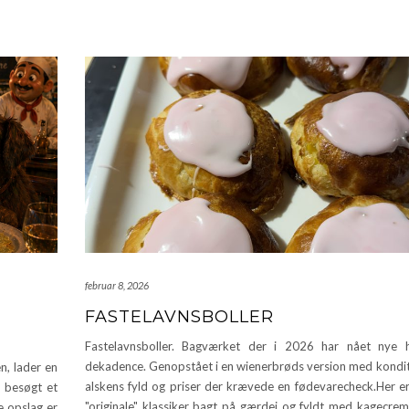
februar 8, 2026
FASTELAVNSBOLLER
Fastelavnsboller. Bagværket der i 2026 har nået nye h
dekadence. Genopstået i en wienerbrøds version med kondi
n, lader en
alskens fyld og priser der krævede en fødevarecheck.Her e
r besøgt et
"originale" klassiker bagt på gærdej og fyldt med kagecrem
e opslag er