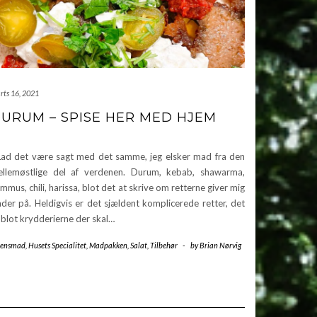
rts 16, 2021
URUM – SPISE HER MED HJEM
d det være sagt med det samme, jeg elsker mad fra den
llemøstlige del af verdenen. Durum, kebab, shawarma,
mmus, chili, harissa, blot det at skrive om retterne giver mig
åder på. Heldigvis er det sjældent komplicerede retter, det
 blot krydderierne der skal…
tensmad
,
Husets Specialitet
,
Madpakken
,
Salat
,
Tilbehør
-
by
Brian Nørvig