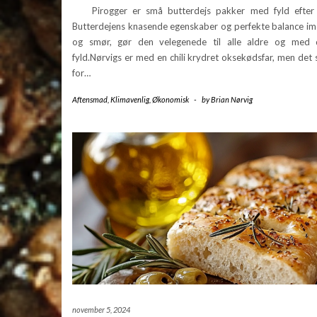
Pirogger er små butterdejs pakker med fyld efter 
Butterdejens knasende egenskaber og perfekte balance im
og smør, gør den velegenede til alle aldre og med
fyld.Nørvigs er med en chili krydret oksekødsfar, men det st
for…
Aftensmad
,
Klimavenlig
,
Økonomisk
-
by
Brian Nørvig
november 5, 2024