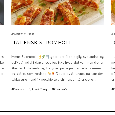
december 11, 2020
ma
ITALIENSK STROMBOLI
D
ses
Mmm Stromboli
Lyder det ikke dejlig sydlandsk og
La
ske
delikat? Indtil i dag anede jeg ikke hvad det var, men det er
me
kre
åbenbart italiensk og betyder pizza-jeg-har-rullet-sammen-
hu
 er
og-skåret-som-roulade
Det er også navnet på ham den
fr
tykke sure mand i Pinocchio tegnefilmen, og så er det en…
er
n
Aftensmad
-
by
Frank Nørvig
-
0 Comments
Af