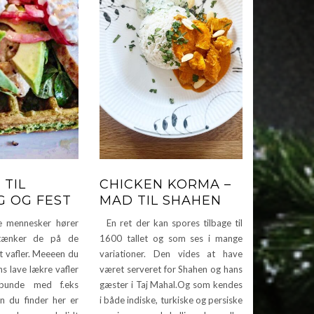
 TIL
CHICKEN KORMA –
 OG FEST
MAD TIL SHAHEN
 mennesker hører
En ret der kan spores tilbage til
 tænker de på de
1600 tallet og som ses i mange
t vafler. Meeeen du
variationer. Den vides at have
s lave lækre vafler
været serveret for Shahen og hans
 bunde med f.eks
gæster i Taj Mahal.Og som kendes
en du finder her er
i både indiske, turkiske og persiske