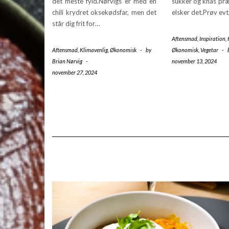
det meste fyld.Nørvigs er med en
sukker og knas præ
chili krydret oksekødsfar, men det
elsker det.Prøv ev
står dig frit for…
Aftensmad
,
Inspiration
,
Aftensmad
,
Klimavenlig
,
Økonomisk
-
by
Økonomisk
,
Vegetar
-
Brian Nørvig
-
november 13, 2024
november 27, 2024