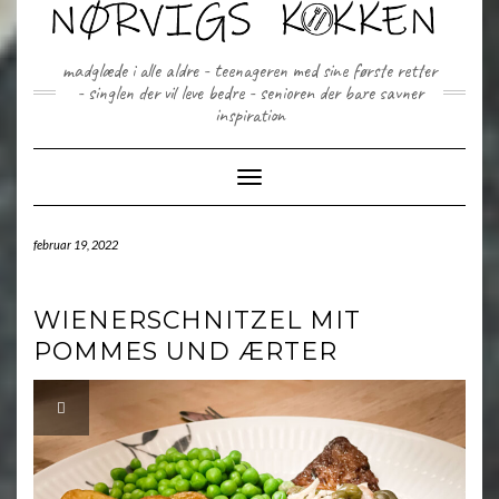
Skip
to
content
madglæde i alle aldre - teenageren med sine første retter
- singlen der vil leve bedre - senioren der bare savner
inspiration
Toggle Navigation
februar 19, 2022
WIENERSCHNITZEL MIT
POMMES UND ÆRTER