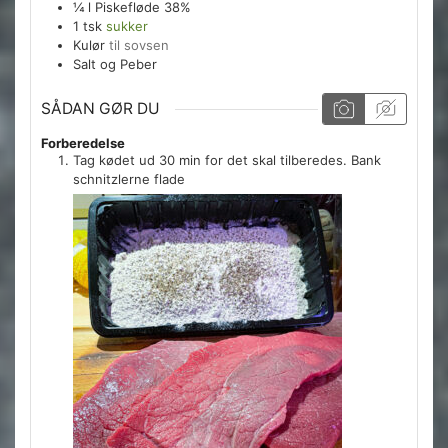
¼
l
Piskefløde 38%
1
tsk
sukker
Kulør
til sovsen
Salt og Peber
SÅDAN GØR DU
Forberedelse
Tag kødet ud 30 min for det skal tilberedes. Bank
schnitzlerne flade