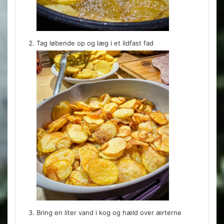
Tag løbende op og læg i et ildfast fad
Bring en liter vand i kog og hæld over ærterne