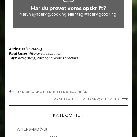
Har du prøvet vores opskrift?
Nævn
@noervig.cooking
eller tag
#noervigcooking
!
Author:
Brian Nørvig
Filed Under:
Aftensmad
,
Inspiration
Tags:
Ærter
,
Dreng
,
Inderlår
,
Kalvekød
,
Pandesovs
INDISK DAHL MED RISTEDE BLOMKÅL
HØNSETARTELET MED SPRØDT SKIND
KATEGORIER
(90)
AFTENSMAD