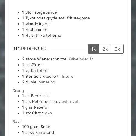
1 Stor stegepande
1 Tykbundet gryde
evt. frituregryde
1 Mandolinjern
1 Kødhammer
1 Hulsi
til kartoflerne
INGREDIENSER
1x
2x
3x
2
store
Wienerschnitzel
Kalveinderlår
1
ps
Ærter
1
kg
Kartofler
1
liter
Solsikkeolie
til friture
2
dl
Mel
panering
Dreng
1
ds
Benfri sild
1
stk
Peberrod, frisk
evt. evet
1
glas
Kapers
1
stk
Citron
øko
Sovs
100
gram
Smør
1
spsk
Kalvefond