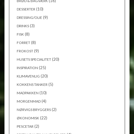
(16)
BRØD & BAGVÆRK
(10)
DESSERTER
(9)
DRESSING/OLIE
(3)
DRINKS
(8)
FISK
(8)
FORRET
(9)
FROKOST
(20)
HUSETS SPECIALITET
(25)
INSPIRATION
(20)
KLIMAVENLIG
(5)
KOKKENS TANKER
(10)
MADPAKKEN
(4)
MORGENMAD
(2)
NØRVIGS BRYGGERS
(22)
ØKONOMISK
(2)
PESCETAR