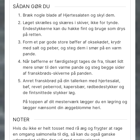
SÅDAN GØR DU
Bræk nogle blade af Hjertesalaten og skyl dem.
Løget skrælles og skæres i skiver, ikke for tynde.
Endestykkerne kan du hakke fint og bruge som drys
på retten.
Form et par gode store bøffer af oksekødet, krydr
med salt og peber, og steg dem i smør på en varm
pande.
Når bøfferne er færdigstegt tages de fra, tilsæt lidt
mere smør til den varme pande og steg begge sider
af franskbrøds-skiverne på panden.
Anret franskbrød på din tallerken med hjertesalat,
bøf, revet peberrod, kapersbær, rødbedestykker og
de fintsnittede stykker løg.
På toppen af dit mesterværk lægger du en løgring og
lægger nænsomt din æggeblomme heri.
NOTER
Hvis du ikke er helt tosset med rå æg og frygter at rage
en omgang salmonella til dig, så kan du også ganske
udemærket skifte den ud med pasteuriseret