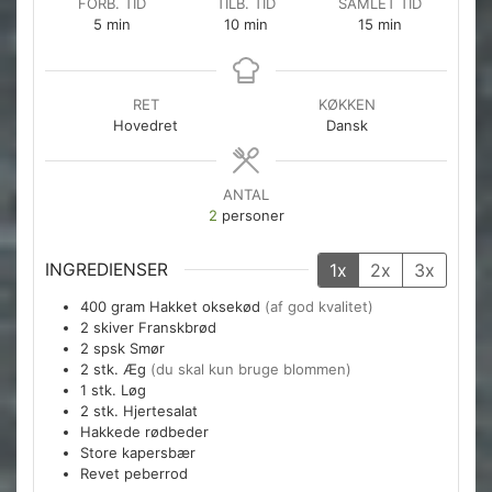
FORB. TID
TILB. TID
SAMLET TID
minutter
minutter
minutter
5
min
10
min
15
min
RET
KØKKEN
Hovedret
Dansk
ANTAL
2
personer
INGREDIENSER
1x
2x
3x
400
gram
Hakket oksekød
(af god kvalitet)
2
skiver
Franskbrød
2
spsk
Smør
2
stk.
Æg
(du skal kun bruge blommen)
1
stk.
Løg
2
stk.
Hjertesalat
Hakkede rødbeder
Store kapersbær
Revet peberrod