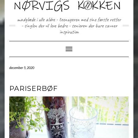
Skip
to
content
madglæde i alle aldre - teenageren med sine første retter
- singlen der vil leve bedre - senioren der bare savner
inspiration
Toggle Navigation
december 5, 2020
PARISERBØF