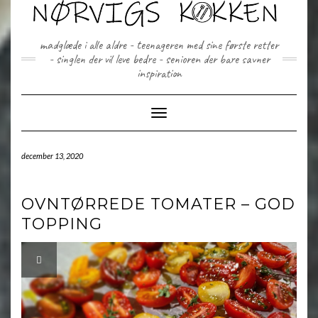
Skip
to
content
madglæde i alle aldre - teenageren med sine første retter
- singlen der vil leve bedre - senioren der bare savner
inspiration
Toggle Navigation
december 13, 2020
OVNTØRREDE TOMATER – GOD
TOPPING