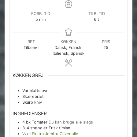
FORB. TID
TILB. TID
minutter
timer
5
min
6
t
RET
KØKKEN
PRIS
Tilbehør
Dansk, Fransk,
25
Italiensk, Spansk
KØKKENGREJ
Varmlufts ovn
Skærebræt
Skarp kniv
INGREDIENSER
4
bk
Tomater
Du kan bruge alle slags
3-4
stængler
Frisk timian
½
dl
Ekstra Jomfru Olivenolie