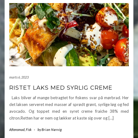
marts 6, 2023
RISTET LAKS MED SYRLIG CREME
Laks bliver af mange betragtet for fiskens svar på mørbrad. Her
det laksen serveret med masser af sprødt grønt, syrlige løg og fed
avocado. Og toppet med en syret creme fraiche 38% med
citron.Retten har er nem og lækker at kaste sig over og […]
Aftensmad
,
Fisk
-
by
Brian Nørvig