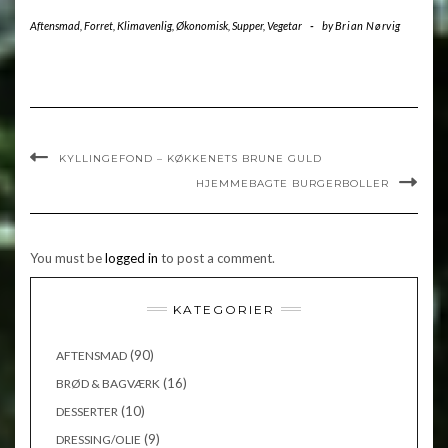
Aftensmad
,
Forret
,
Klimavenlig
,
Økonomisk
,
Supper
,
Vegetar
-
by
Brian Nørvig
KYLLINGEFOND – KØKKENETS BRUNE GULD
HJEMMEBAGTE BURGERBOLLER
You must be
logged in
to post a comment.
KATEGORIER
(90)
AFTENSMAD
(16)
BRØD & BAGVÆRK
(10)
DESSERTER
(9)
DRESSING/OLIE