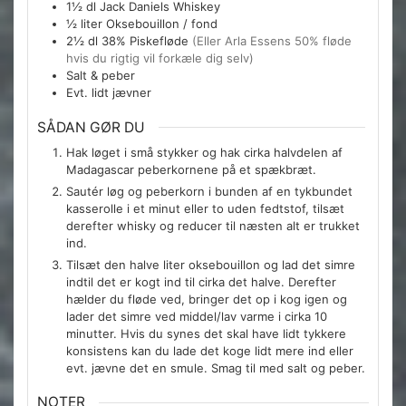
1½
dl
Jack Daniels Whiskey
½
liter
Oksebouillon / fond
2½
dl
38% Piskefløde
(Eller Arla Essens 50% fløde
hvis du rigtig vil forkæle dig selv)
Salt & peber
Evt. lidt jævner
SÅDAN GØR DU
Hak løget i små stykker og hak cirka halvdelen af
Madagascar peberkornene på et spækbræt.
Sautér løg og peberkorn i bunden af en tykbundet
kasserolle i et minut eller to uden fedtstof, tilsæt
derefter whisky og reducer til næsten alt er trukket
ind.
Tilsæt den halve liter oksebouillon og lad det simre
indtil det er kogt ind til cirka det halve. Derefter
hælder du fløde ved, bringer det op i kog igen og
lader det simre ved middel/lav varme i cirka 10
minutter. Hvis du synes det skal have lidt tykkere
konsistens kan du lade det koge lidt mere ind eller
evt. jævne det en smule. Smag til med salt og peber.
NOTER