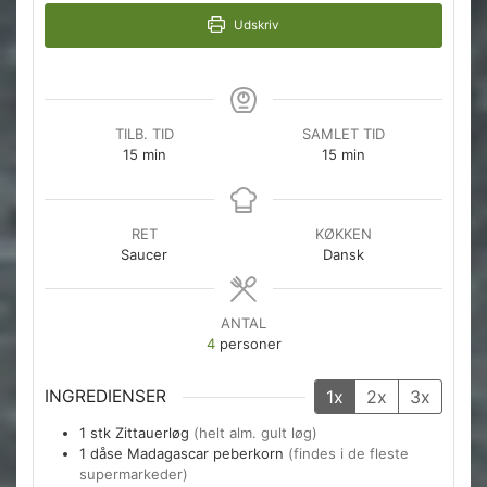
Udskriv
TILB. TID
SAMLET TID
minutter
minutter
15
min
15
min
RET
KØKKEN
Saucer
Dansk
ANTAL
4
personer
INGREDIENSER
1x
2x
3x
1
stk
Zittauerløg
(helt alm. gult løg)
1
dåse
Madagascar peberkorn
(findes i de fleste
supermarkeder)