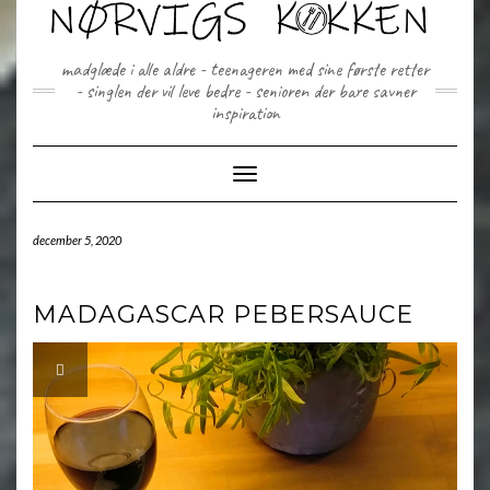
Skip
to
content
madglæde i alle aldre - teenageren med sine første retter
- singlen der vil leve bedre - senioren der bare savner
inspiration
Toggle Navigation
december 5, 2020
MADAGASCAR PEBERSAUCE