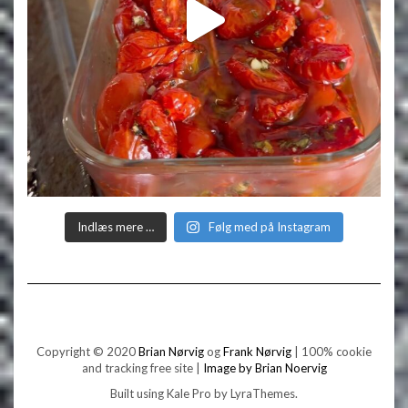
Indlæs mere …
Følg med på Instagram
Copyright © 2020
Brian Nørvig
og
Frank Nørvig
| 100% cookie
and tracking free site |
Image by Brian Noervig
Built using
Kale Pro
by
LyraThemes
.