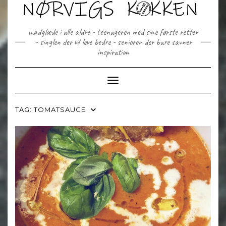
Skip
to
content
madglæde i alle aldre - teenageren med sine første retter
- singlen der vil leve bedre - senioren der bare savner
inspiration
Toggle Navigation
TAG:
TOMATSAUCE