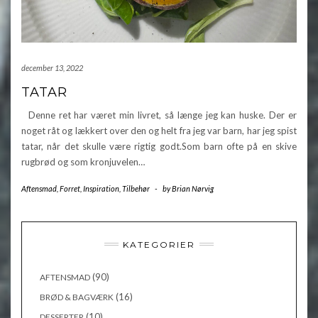
december 13, 2022
TATAR
Denne ret har været min livret, så længe jeg kan huske. Der er
noget råt og lækkert over den og helt fra jeg var barn, har jeg spist
tatar, når det skulle være rigtig godt.Som barn ofte på en skive
rugbrød og som kronjuvelen…
Aftensmad
,
Forret
,
Inspiration
,
Tilbehør
-
by
Brian Nørvig
KATEGORIER
(90)
AFTENSMAD
(16)
BRØD & BAGVÆRK
(10)
DESSERTER