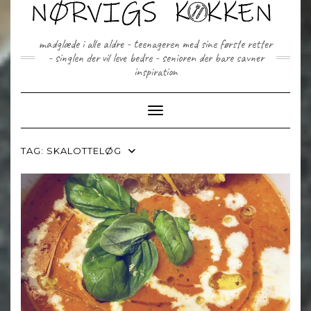
Skip
to
content
madglæde i alle aldre - teenageren med sine første retter
- singlen der vil leve bedre - senioren der bare savner
inspiration
Toggle Navigation
TAG:
SKALOTTELØG