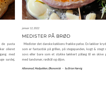
januar 12, 2022
MEDISTER PÅ BRØD
l de pasta
Medister det danske køkkens frække pølse. En lækker kryd
ker olieret
som er fantastisk på grillen, på stegepanden, kogt & stegt
ilgang med
sovs eller bare som et stykke lækkert pålæg til en skive 
uge surdej,
med tandsmør, rødkål og dijon.
Aftensmad
,
Madpakken
,
Økonomisk
-
by
Brian Nørvig