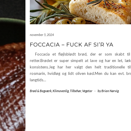
november 5, 2024
FOCCACIA – FUCK AF SI’R YA
Foccacia et fløjlsblødt brød, der er som skabt ti
retter.Brødet er super simpelt at lave og har en let, læk
konsistens.Jeg har her valgt den helt traditionelle t
rosmarin, hvidløg og lidt oliven kød.Men du kan evt. br
langtids…
Brød & Bagværk
,
Klimavenlig
,
Tilbehør
,
Vegetar
-
by
Brian Nørvig