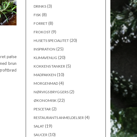
(3)
DRINKS
(8)
FISK
(8)
FORRET
(9)
FROKOST
(20)
HUSETS SPECIALITET
(25)
INSPIRATION
ret pølse
(20)
KLIMAVENLIG
 med brun
(5)
KOKKENS TANKER
groftbrød
(10)
MADPAKKEN
(4)
MORGENMAD
(2)
NØRVIGS BRYGGERS
(22)
ØKONOMISK
(2)
PESCETAR
(4)
RESTAURANTS ANMELDELSER
(19)
SALAT
(10)
SAUCER