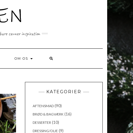
 bare savner inspiration
SEARCH
OM OS
HERE
KATEGORIER
(90)
AFTENSMAD
(16)
BRØD & BAGVÆRK
(10)
DESSERTER
(9)
DRESSING/OLIE