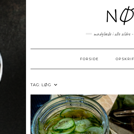
Skip
to
content
madglæde i alle aldre -
FORSIDE
OPSKRI
TAG:
LØG