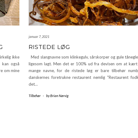
januar 7, 2021
G
RISTEDE LØG
rkelig ikke
Med slangnavne som klinkegulv, sårskorper og gule tånegle
e kan også
ligesom lagt. Men det er 100% ud fra devisen om at kært
ere om mine
mange navne, for de ristede løg er bare tilbehør numb
danskernes foretrukne restaurent nemlig "Restaurent fod
det…
Tilbehør
-
by
Brian Nørvig