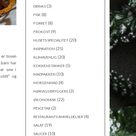
(3)
DRINKS
(8)
FISK
(8)
FORRET
(9)
FROKOST
(20)
HUSETS SPECIALITET
(25)
INSPIRATION
 er tonen
(20)
KLIMAVENLIG
 barn har
(5)
KOKKENS TANKER
er one i
(10)
MADPAKKEN
koldt" og
(4)
MORGENMAD
(2)
NØRVIGS BRYGGERS
(22)
ØKONOMISK
(2)
PESCETAR
(4)
RESTAURANTS ANMELDELSER
(19)
SALAT
(10)
SAUCER