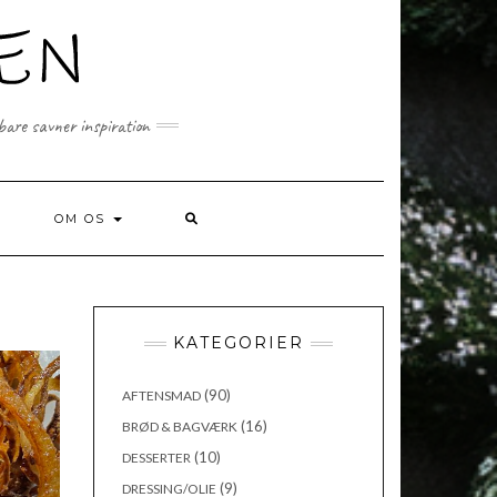
 bare savner inspiration
SEARCH
OM OS
HERE
KATEGORIER
(90)
AFTENSMAD
(16)
BRØD & BAGVÆRK
(10)
DESSERTER
(9)
DRESSING/OLIE